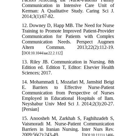
Communication in Intensive Care Unit of
Kerman: A Qualitative Study. Caring Sci J.
2014;3(1):67-82.
12. Downey D, Happ MB. The Need for Nurse
Training to Promote Improved Patient-Provider
Communication for Patients with Complex
Communication Needs. Perspect Augmen
Altern Commun. 2013;22(2):112-19.
[
]
DOI:10.1044/aac22.2.112
13. Riley JB. Communication in Nursing. 8th
Edition ed. Edition T, Editor: Elsevier Health
Sciences; 2017.
14. Mohammadi I, Mozafari M, Jamshid Beigi
E. Barriers to Effective Nurse-Patient
Communication from Perspective of Nurses
Employed in Educational Hospitals of Ilam.
Neyshabur Univ Med Sci J. 2014;2(3):20-27.
[Persian]
15. Anoosheh M, Zarkhah S, Faghihzadeh S,
Vaismoradi M. Nurse-Patient Communication
Barriers in Iranian Nursing. Inter Nurs Rev.
2009;56(2):243-49. [
DOI:10.1111/j.1466-