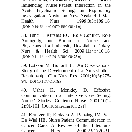
Influencing Nurse-Patient Interaction in the
Acute Psychiatric Setting: an Exploratory
Investigation. Australian New Zealand J Men
Health Nurs. 1999;8(3):109-16.
[
]
DOI:10.1046/j.1440-0979.1999.00141.x
38. Tunc T, Kutanis RO. Role Conflict, Role
Ambiguity, and Burnout in Nurses and
Physicians at a University Hospital in Turkey.
Nurs & Health Sci. 2009;11(4):410-16.
[
]
DOI:10.1111/j.1442-2018.2009.00475.x
39. Lotzkar M, Bottorff JL. An Observational
Study of the Development of a Nurse-Patient
Relationship. Clin Nurs Res. 2001;10(3):275-
94. [
]
DOI:10.1177/c10n3r5
40. Usher K, Monkley D. Effective
Communication in an Intensive Care Setting:
Nurses' Stories. Contemp Nurse. 2001;10(1-
2):91-101. [
]
DOI:10.5172/conu.10.1-2.91
41. Kruijver IP, Kerkstra A, Bensing JM, Van
De Wiel HB. Nurse-Patient Communication in
Cancer Care: A Review of the Literature.
Cancer Nurs. 2000;23(1):20-31.