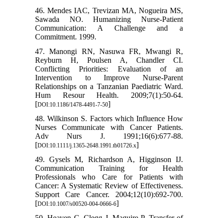
46. Mendes IAC, Trevizan MA, Nogueira MS,
Sawada NO. Humanizing Nurse-Patient
Communication: A Challenge and a
Commitment. 1999.
47. Manongi RN, Nasuwa FR, Mwangi R,
Reyburn H, Poulsen A, Chandler CI.
Conflicting Priorities: Evaluation of an
Intervention to Improve Nurse-Parent
Relationships on a Tanzanian Paediatric Ward.
Hum Resour Health. 2009;7(1):50-64.
[
]
DOI:10.1186/1478-4491-7-50
48. Wilkinson S. Factors which Influence How
Nurses Communicate with Cancer Patients.
Adv Nurs J. 1991;16(6):677-88.
[
]
DOI:10.1111/j.1365-2648.1991.tb01726.x
49. Gysels M, Richardson A, Higginson IJ.
Communication Training for Health
Professionals who Care for Patients with
Cancer: A Systematic Review of Effectiveness.
Support Care Cancer. 2004;12(10):692-700.
[
]
DOI:10.1007/s00520-004-0666-6
50. Heaven C, Clegg J, Maguire P. Transfer of