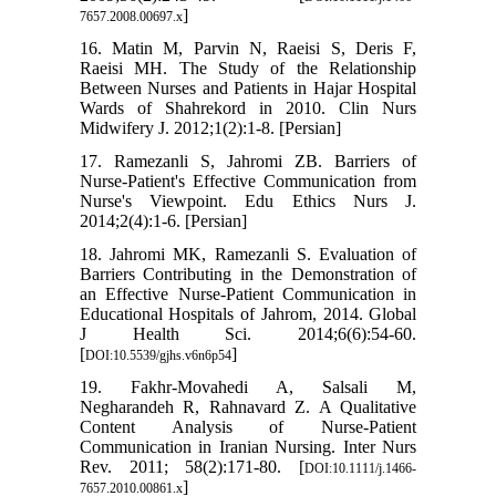
]
7657.2008.00697.x
16. Matin M, Parvin N, Raeisi S, Deris F,
Raeisi MH. The Study of the Relationship
Between Nurses and Patients in Hajar Hospital
Wards of Shahrekord in 2010. Clin Nurs
Midwifery J. 2012;1(2):1-8. [Persian]
17. Ramezanli S, Jahromi ZB. Barriers of
Nurse-Patient's Effective Communication from
Nurse's Viewpoint. Edu Ethics Nurs J.
2014;2(4):1-6. [Persian]
18. Jahromi MK, Ramezanli S. Evaluation of
Barriers Contributing in the Demonstration of
an Effective Nurse-Patient Communication in
Educational Hospitals of Jahrom, 2014. Global
J Health Sci. 2014;6(6):54-60.
[
]
DOI:10.5539/gjhs.v6n6p54
19. Fakhr‐Movahedi A, Salsali M,
Negharandeh R, Rahnavard Z. A Qualitative
Content Analysis of Nurse-Patient
Communication in Iranian Nursing. Inter Nurs
Rev. 2011; 58(2):171-80. [
DOI:10.1111/j.1466-
]
7657.2010.00861.x