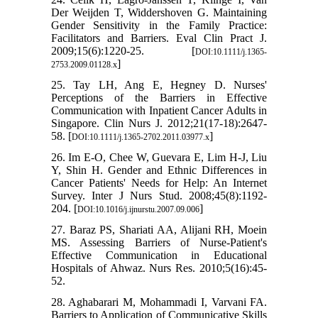
Der Weijden T, Widdershoven G. Maintaining
Gender Sensitivity in the Family Practice:
Facilitators and Barriers. Eval Clin Pract J.
2009;15(6):1220-25. [
DOI:10.1111/j.1365-
]
2753.2009.01128.x
25. Tay LH, Ang E, Hegney D. Nurses'
Perceptions of the Barriers in Effective
Communication with Inpatient Cancer Adults in
Singapore. Clin Nurs J. 2012;21(17‐18):2647-
58. [
]
DOI:10.1111/j.1365-2702.2011.03977.x
26. Im E-O, Chee W, Guevara E, Lim H-J, Liu
Y, Shin H. Gender and Ethnic Differences in
Cancer Patients' Needs for Help: An Internet
Survey. Inter J Nurs Stud. 2008;45(8):1192-
204. [
]
DOI:10.1016/j.ijnurstu.2007.09.006
27. Baraz PS, Shariati AA, Alijani RH, Moein
MS. Assessing Barriers of Nurse-Patient's
Effective Communication in Educational
Hospitals of Ahwaz. Nurs Res. 2010;5(16):45-
52.
28. Aghabarari M, Mohammadi I, Varvani FA.
Barriers to Application of Communicative Skills