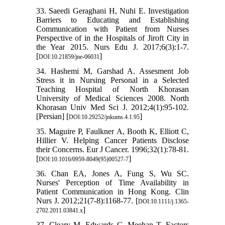
33. Saeedi Geraghani H, Nuhi E. Investigation
Barriers to Educating and Establishing
Communication with Patient from Nurses
Perspective of in the Hospitals of Jiroft City in
the Year 2015. Nurs Edu J. 2017;6(3):1-7.
[
]
DOI:10.21859/jne-06031
34. Hashemi M, Garshad A. Assesment Job
Stress it in Nursing Personal in a Selected
Teaching Hospital of North Khorasan
University of Medical Sciences 2008. North
Khorasan Univ Med Sci J. 2012;4(1):95-102.
[Persian] [
]
DOI:10.29252/jnkums.4.1.95
35. Maguire P, Faulkner A, Booth K, Elliott C,
Hillier V. Helping Cancer Patients Disclose
their Concerns. Eur J Cancer. 1996;32(1):78-81.
[
]
DOI:10.1016/0959-8049(95)00527-7
36. Chan EA, Jones A, Fung S, Wu SC.
Nurses' Perception of Time Availability in
Patient Communication in Hong Kong. Clin
Nurs J. 2012;21(7‐8):1168-77. [
DOI:10.1111/j.1365-
]
2702.2011.03841.x
37. Cleary M, Edwards C, Meehan T. Factors