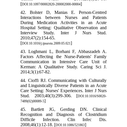
[
]
DOI:10.1097/00002820-200002000-00004
42. Bolster D, Manias E. Person-Centred
Interactions between Nurses and Patients
During Medication Activities in an Acute
Hospital Setting: Qualitative Observation and
Interview Study. Inter J Nurs Stud.
2010;47(2):154-65.
[
]
DOI:10.1016/j.ijnurstu.2009.05.021
43. Loghmani L, Borhani F, Abbaszadeh A.
Factors Affecting the Nurse-Patients' Family
Communication in Intensive Care Unit of
Kerman: A Qualitative Study. Caring Sci J.
2014;3(1):67-82.
44. Cioffi RJ. Communicating with Culturally
and Linguistically Diverse Patients in an Acute
Care Setting: Nurses' Experiences. Inter J Nurs
Stud. 2003;40(3):299-306. [
DOI:10.1016/S0020-
]
7489(02)00089-5
45. Bartlett JG, Gerding DN. Clinical
Recognition and Diagnosis of Clostridium
Difficile Infection. Clin Infec Dis.
2008;46(1):12-18. [
]
DOI:10.1086/521863