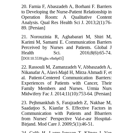
20. Farnia F, Abaszadeh A, Borhani F. Barriers
to Developing the Nurse-Patient Relationship in
Operation Room: A Qualitative Content
Analysis. Qual Res Health Sci J. 2013;2(1):76-
89. [Persian]
21. Norouzinia R, Aghabarari M, Shiri M,
Karimi M, Samami E. Communication Barriers
Perceived by Nurses and Patients. Global J
Health Sci. 2016;8(6):65-74.
[
]
DOI:10.5539/gjhs.v8n6p65
22. Rassouli M, Zamanzadeh V, Abbaszadeh A,
Nikanafar A, Alavi-Majd H, Mirza Ahmadi F, et
al. Patient-Centered Communication Barriers:
Experiences of Patients with Cancer, Their
Family Members and Nurses. Urmia Nurs
Midwifery Fac J. 2014;11(10):753-64. [Persian]
23. Pejhmankhah S, Farajzadeh Z, Nakhae M,
Saadatjoo S, Kianfar S. Effective Factors in
Communication with Patients and Bbarriers
from Nurses' Perspective Val-e-asr Hospital-
Birjand. Mod Care J. 2009;5(1):46-51.
24. Celik H, Lagro‐Janssen T, Klinge I, Van