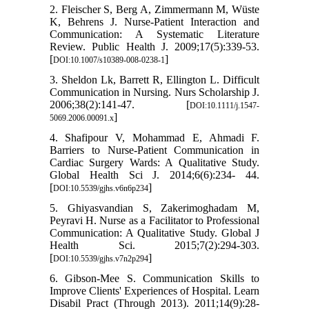
2. Fleischer S, Berg A, Zimmermann M, Wüste
K, Behrens J. Nurse-Patient Interaction and
Communication: A Systematic Literature
Review. Public Health J. 2009;17(5):339-53.
[
]
DOI:10.1007/s10389-008-0238-1
3. Sheldon Lk, Barrett R, Ellington L. Difficult
Communication in Nursing. Nurs Scholarship J.
2006;38(2):141-47. [
DOI:10.1111/j.1547-
]
5069.2006.00091.x
4. Shafipour V, Mohammad E, Ahmadi F.
Barriers to Nurse-Patient Communication in
Cardiac Surgery Wards: A Qualitative Study.
Global Health Sci J. 2014;6(6):234- 44.
[
]
DOI:10.5539/gjhs.v6n6p234
5. Ghiyasvandian S, Zakerimoghadam M,
Peyravi H. Nurse as a Facilitator to Professional
Communication: A Qualitative Study. Global J
Health Sci. 2015;7(2):294-303.
[
]
DOI:10.5539/gjhs.v7n2p294
6. Gibson-Mee S. Communication Skills to
Improve Clients' Experiences of Hospital. Learn
Disabil Pract (Through 2013). 2011;14(9):28-