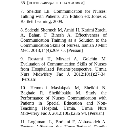
35. [
]
DOI:10.7748/ldp2011.11.14.9.28.c8808
7. Sheldon Lk. Communication for Nurses:
Talking with Patients. 3th Edition ed: Jones &
Bartlett Learning; 2009.
8. Sadeghi Shermeh M, Amiri H, Karimi Zarchi
A, Bahari F, Binesh A. Effectiveness of
Communication Training as a Solution to the
Communication Skills of Nurses. Iranian J Milit
Med. 2013;14(4):269-75. [Persian]
9. Rostami H, Mirzaei A, Golchin M.
Evaluation of Communication Skills of Nurses
from Hospitalized Patients'perspective. Urmia
Nurs Midwifery Fac J. 2012;10(1):27-34.
[Persian]
10. Hemmati Maslakpak M, Sheikhi N,
Baghaie R, Sheikhbaklu M. Study the
Performance of Nurses Communication with
Patients in Special Education and Non-
Teaching Hospital, Urmia. Urmia Nurs
Midwifery Fac J. 2012;10(2):286-94. [Persian]
11. Loghmani L, Borhani F, Abbaszadeh A.
Factors Affecting the Nurse-Patients' Family