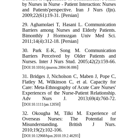
by Nurses in Nurse - Patient Interaction: Nurses
and Patients'perspective. Iran J Nurs (Ijn).
2009;22(61):19-31. [Persian]
29. Aghamolaei T, Hasani L. Communication
Barriers among Nurses and Elderly Patients.
Bimonthly J Hormozgan Univ Med Sci.
2011;14(4):312-18. [Persian]
30. Park E-K, Song M. Communication
Barriers Perceived by Older Patients and
Nurses. Inter J Nurs Stud. 2005;42(2):159-66.
[
]
DOI:10.1016/j.ijnurstu.2004.06.006
31. Bridges J, Nicholson C, Maben J, Pope C,
Flatley M, Wilkinson C, et al. Capacity for
Care: Meta‐Ethnography of Acute Care Nurses'
Experiences of the Nurse‐Patient Relationship.
Adv Nurs J. 2013;69(4):760-72.
[
]
DOI:10.1111/jan.12050
32. Okougha M, Tilki M. Experience of
Overseas Nurses: The Potential for
Misunderstanding. British J Nurs.
2010;19(2):102-106.
[
]
DOI:10.12968/bjon.2010.19.2.46293