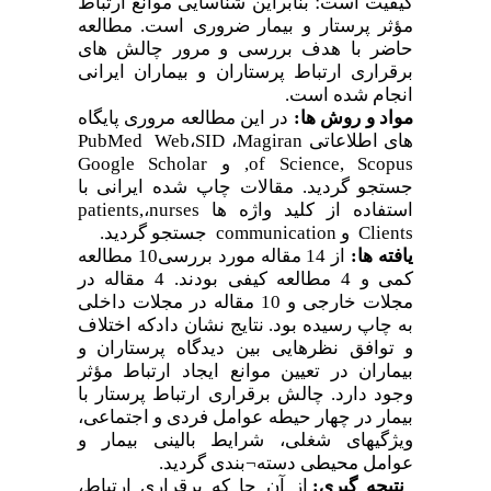
کیفیت است؛ بنابراین شناسایی موانع ارتباط
مؤثر پرستار و بیمار ضروری است. مطالعه
حاضر با هدف بررسی و مرور چالش
های
برقراری ارتباط پرستاران و بیماران ایرانی
انجام شده است.
مواد و روش ها:
در این مطالعه مروری پایگاه
PubMed Web
،
SID
،
Magiran
های اطلاعاتی
Google Scholar
, و
of Science, Scopus
جستجو گردید. مقالات چاپ شده ایرانی با
patients,
،
nurses
ها
استفاده از کلید واژه
جستجو گردید.
communication
و
Clients
یافته
ها:
از 14 مقاله مورد بررسی10 مطالعه
کمی و 4 مطالعه کیفی بودند. 4 مقاله در
مجلات خارجی و 10 مقاله در مجلات داخلی
به چاپ رسیده بود. نتایج نشان دادکه اختلاف
و توافق نظرهایی بین دیدگاه پرستاران و
بیماران در تعیین موانع ایجاد ارتباط مؤثر
وجود دارد. چالش برقراری ارتباط پرستار با
بیمار در چهار حیطه عوامل فردی و اجتماعی،
ویژگیهای شغلی، شرایط بالینی بیمار و
بندی گردید.
¬
عوامل محیطی دسته
نتیجه
گیری:
از آن جا که برقراری ارتباط،