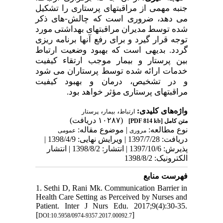
جنبه مهمی از مراقبتهای پرستاری را تشکیل
می
دهد، ضروری است که چالش-های ذکر
شده توسط مدیران مراقبتهای بهداشتی مورد
توجه قرار گیرد و برای رفع آنها برنامه
ریزی
گردد. بدیهی است که بهبود وضعیت ارتباط
بین پرستار و بیمار موجب ارتقاء کیفیت
خدمات ارائه شده توسط پرستاران می
شود
و در تشخیص، درمان و بهبود کیفیت
مراقبتهای پرستاری مؤثر خواهد بود.
،
،
واژه‌های کلیدی:
ارتباط
بیمار
پرستار
(۱۰۲۸۷ دریافت)
[PDF 814 kb]
متن کامل
نوع مطالعه:
| موضوع مقاله:
مروری
عمومى
دریافت: 1397/7/28 | ویرایش نهایی: 1398/4/9 |
پذیرش: 1397/10/6 | انتشار: 1398/8/2 | انتشار
الکترونیک: 1398/8/2
فهرست منابع
1. Sethi D, Rani Mk. Communication Barrier in
Health Care Setting as Perceived by Nurses and
Patient. Inter J Nurs Edu. 2017;9(4):30-35.
[
]
DOI:10.5958/0974-9357.2017.00092.7