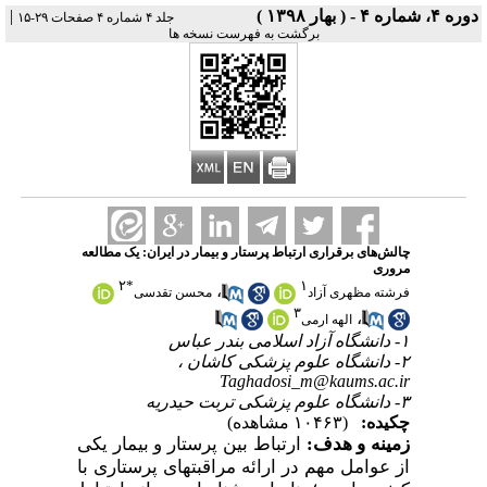
|
دوره ۴، شماره ۴ - ( بهار ۱۳۹۸ )
جلد ۴ شماره ۴ صفحات ۲۹-۱۵
برگشت به فهرست نسخه ها
چالش‌های برقراری ارتباط پرستار و بیمار در ایران: یک مطالعه
مروری
۲
*
۱
،
فرشته مظهری آزاد
محسن تقدسی
۳
،
الهه ارمی
۱- دانشگاه آزاد اسلامی بندر عباس
۲- دانشگاه علوم پزشکی کاشان ،
Taghadosi_m@kaums.ac.ir
۳- دانشگاه علوم پزشکی تربت حیدریه
چکیده:
(۱۰۴۶۳ مشاهده)
زمینه و هدف:
ارتباط بین پرستار و بیمار یکی
از عوامل مهم در ارائه مراقبتهای پرستاری با