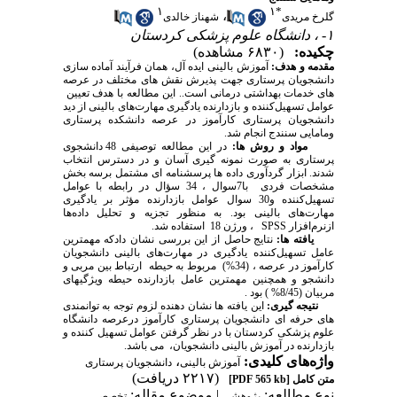
۱
۱
*
،
گلرخ مریدی
شهناز خالدی
۱- ، دانشگاه علوم پزشکی کردستان
چکیده:
(۶۸۳۰ مشاهده)
مقدمه
و هدف
:
آموزش بالینی ایده آل، همان فرآیند آماده سازی
دانشجویان پرستاری جهت پذیرش نقش های مختلف در عرصه
های خدمات بهداشتی درمانی است.. این مطالعه با هدف تعیین
عوامل تسهیل‌کننده و بازدارنده یادگیری مهارت‌های بالینی از دید
دانشجویان پرستاری کارآموز در عرصه دانشکده پرستاری
ومامایی سنندج انجام شد.
مواد و روش ها:
در این مطالعه توصیفی 48 دانشجوی
پرستاری به صورت نمونه گیری آسان و در دسترس انتخاب
شدند. ابزار گردآوری داده ها پرسشنامه ای مشتمل برسه بخش
مشخصات فردی با7سوال ، 34 سؤال در رابطه با عوامل
تسهیل‌کننده و30 سوال عوامل بازدارنده مؤثر بر یادگیری
مهارت‌های بالینی بود. به منظور تجزیه و تحلیل داده‌ها
ازنرم‌افزار
SPSS
، ورژن 18 استفاده شد.
یافته ها:
نتایج حاصل از این بررسی نشان دادکه مهمترین
عامل تسهیل‌کننده یادگیری در مهارت‌های بالینی دانشجویان
کارآموز در عرصه ، (34%) مربوط به حیطه ارتباط بین مربی و
دانشجو و همچنین مهمترین عامل بازدارنده حیطه ویژگیهای
مربیان (8/45% ) بود
.
نتیجه
گیری:
این یافته ها نشان دهنده لزوم توجه به توانمندی
های حرفه ای دانشجویان پرستاری کارآموز درعرصه دانشگاه
علوم پزشکی کردستان با در نظر گرفتن عوامل تسهیل کننده و
بازدارنده در آموزش بالینی دانشجویان، می باشد.
واژه‌های کلیدی:
،
آموزش بالینی
دانشجویان پرستاری
(۲۲۱۷ دریافت)
متن کامل
[PDF 565 kb]
نوع مطالعه:
| موضوع مقاله:
پژوهشي
تخصصي