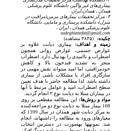
بیماری‌های غیر واگیر، دانشگاه علوم پزشکی
همدان ، همدان،ایران
۴- مرکز تحقیقات بیمارهای مزمن(مراقبت در
منزل)، دانشکده پرستاری و مامایی، دانشگاه
علوم پزشکی همدان ، ایران ،
sadeghianefat@gmail.com
چکیده:
(۳۸۴۵ مشاهده)
زمینه و اهداف:
بیماری دیابت علاوه بر
عوارض جسمی، عوارض روانی همچون
اضطراب و ناامیدی را به­دنبال دارد. اضطراب
منجر به تشدید قندخون بالا و کاهش
خودمراقبتی، اما امید می­تواند نقش مهمی در
سازگاری افراد با مشکلات ناشی از بیماری
داشته باشد. لذا مطالعه حاضر با هدف تعیین
سطح اضطراب، امید و عوامل مرتبط با آن­ها
در بیماران مبتلا به دیابت نوع ۲ انجام گردید.
مواد و روش‌ها:
این مطالعه مقطعی بر روی
108 بیمار مبتلا به دیابت نوع دو مراجعه‌کننده
به مرکز دیابت شهر همدان
در سال 1399 که
معیارهای ورود به مطالعه را داشته­اند، انجام
شد. نمونه­ها به­صورت در دسترس انتخاب
شدند. داده­ها توسط پرسشنامه دموگرافیک،