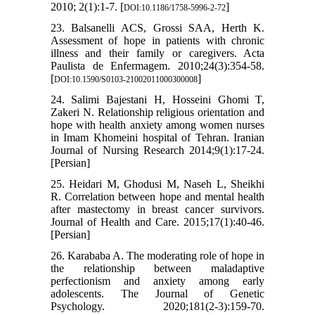
2010; 2(1):1-7. [
]
DOI:10.1186/1758-5996-2-72
23. Balsanelli ACS, Grossi SAA, Herth K.
Assessment of hope in patients with chronic
illness and their family or caregivers. Acta
Paulista de Enfermagem. 2010;24(3):354-58.
[
]
DOI:10.1590/S0103-21002011000300008
24. Salimi Bajestani H, Hosseini Ghomi T,
Zakeri N. Relationship religious orientation and
hope with health anxiety among women nurses
in Imam Khomeini hospital of Tehran. Iranian
Journal of Nursing Research 2014;9(1):17-24.
[Persian]
25. Heidari M, Ghodusi M, Naseh L, Sheikhi
R. Correlation between hope and mental health
after mastectomy in breast cancer survivors.
Journal of Health and Care. 2015;17(1):40-46.
[Persian]
26. Karababa A. The moderating role of hope in
the relationship between maladaptive
perfectionism and anxiety among early
adolescents. The Journal of Genetic
Psychology. 2020;181(2-3):159-70.