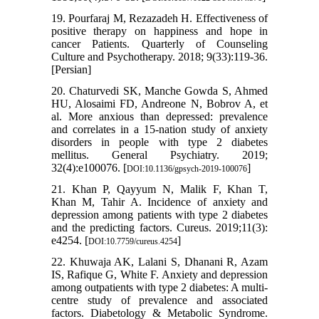
19. Pourfaraj M, Rezazadeh H. Effectiveness of
positive therapy on happiness and hope in
cancer Patients. Quarterly of Counseling
Culture and Psychotherapy. 2018; 9(33):119-36.
[Persian]
20. Chaturvedi SK, Manche Gowda S, Ahmed
HU, Alosaimi FD, Andreone N, Bobrov A, et
al. More anxious than depressed: prevalence
and correlates in a 15-nation study of anxiety
disorders in people with type 2 diabetes
mellitus. General Psychiatry. 2019;
32(4):e100076. [
]
DOI:10.1136/gpsych-2019-100076
21. Khan P, Qayyum N, Malik F, Khan T,
Khan M, Tahir A. Incidence of anxiety and
depression among patients with type 2 diabetes
and the predicting factors. Cureus. 2019;11(3):
e4254. [
]
DOI:10.7759/cureus.4254
22. Khuwaja AK, Lalani S, Dhanani R, Azam
IS, Rafique G, White F. Anxiety and depression
among outpatients with type 2 diabetes: A multi-
centre study of prevalence and associated
factors. Diabetology & Metabolic Syndrome.