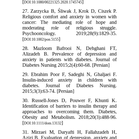
[
]
DOI:10.1080/00221325.2020.1745745
27. Zarzycka B, Śliwak J, Krok D, Ciszek P.
Religious comfort and anxiety in women with
cancer: The mediating role of hope and
moderating role of religious struggle.
Psychooncology. 2019;28(9):1829-35.
[
]
DOI:10.1002/pon.5155
28. Mazloom Bafrooi N, Dehghani FT,
Alizadeh B. Prevalence of depression and
anxiety in patients with diabetes. Journal of
Diabetes Nursing 2015;2(4):60-68. [Persian]
29. Ebrahim Poor F, Sadeghi N, Ghaljaei F.
Insulin-induced anxiety in children with
diabetes. Journal of Diabetes Nursing.
2015;3(3):63-74. [Persian]
30. Russell‐Jones D, Pouwer F, Khunti K.
Identification of barriers to insulin therapy and
approaches to overcoming them. Diabetes,
Obesity and Metabolism. 2018;20(3):488-96.
[
]
DOI:10.1111/dom.13132
31. Mirzaei M, Daryafti H, Fallahzadeh H,
Azizi B. Evaluation of depression, anxiety and