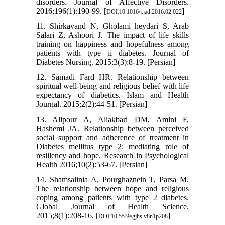
disorders. Journal of Affective Disorders.
2016;196(1):190-99. [
]
DOI:10.1016/j.jad.2016.02.022
11. Shirkavand N, Gholami heydari S, Arab
Salari Z, Ashoori J. The impact of life skills
training on happiness and hopefulness among
patients with type ii diabetes. Journal of
Diabetes Nursing. 2015;3(3):8-19. [Persian]
12. Samadi Fard HR. Relationship between
spiritual well-being and religious belief with life
expectancy of diabetics. Islam and Health
Journal. 2015;2(2):44-51. [Persian]
13. Alipour A, Aliakbari DM, Amini F,
Hashemi JA. Relationship between perceived
social support and adherence of treatment in
Diabetes mellitus type 2: mediating role of
resillency and hope. Research in Psychological
Health 2016;10(2):53-67. [Persian]
14. Shamsalinia A, Pourghaznein T, Parsa M.
The relationship between hope and religious
coping among patients with type 2 diabetes.
Global Journal of Health Science.
2015;8(1):208-16. [
]
DOI:10.5539/gjhs.v8n1p208