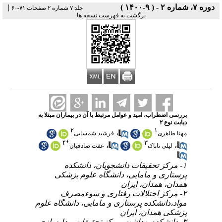
|
دوره ۷، شماره ۲ - ( ۹-۱۴۰۰ )
جلد ۷ شماره ۲ صفحات ۷۱-۶۰
برگشت به فهرست نسخه ها
بررسی اضطراب، امید و عوامل مرتبط با آن در بیماران مبتلا به
دیابت نوع ۲
۲
۱
،
مهنا طاهری
فرشید شمسایی
۴
*
۳
،
،
لیلی تاپاک
عفت صادقیان
۱- مرکز تحقیقات دانشجویان، دانشکده
پرستاری و مامایی، دانشگاه علوم پزشکی
همدان، همدان، ایران
۲- مرکز اختلالات رفتاری و سوءمصرف
مواد،دانشکده پرستاری و مامایی، دانشگاه علوم
پزشکی همدان، ایران
۳- دانشکده بهداشت،مرکز تحقیقات مدل‌سازی