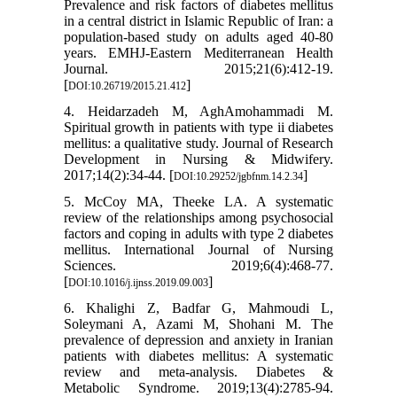
Prevalence and risk factors of diabetes mellitus
in a central district in Islamic Republic of Iran: a
population-based study on adults aged 40-80
years. EMHJ-Eastern Mediterranean Health
Journal. 2015;21(6):412-19.
[
]
DOI:10.26719/2015.21.412
4. Heidarzadeh M, AghAmohammadi M.
Spiritual growth in patients with type ii diabetes
mellitus: a qualitative study. Journal of Research
Development in Nursing & Midwifery.
2017;14(2):34-44. [
]
DOI:10.29252/jgbfnm.14.2.34
5. McCoy MA, Theeke LA. A systematic
review of the relationships among psychosocial
factors and coping in adults with type 2 diabetes
mellitus. International Journal of Nursing
Sciences. 2019;6(4):468-77.
[
]
DOI:10.1016/j.ijnss.2019.09.003
6. Khalighi Z, Badfar G, Mahmoudi L,
Soleymani A, Azami M, Shohani M. The
prevalence of depression and anxiety in Iranian
patients with diabetes mellitus: A systematic
review and meta-analysis. Diabetes &
Metabolic Syndrome. 2019;13(4):2785-94.