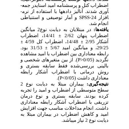
اضطراب کتل و پرسشنامه امید اسنایدر جمع­
آوری شدند. آنالیز داده­ها با استفاده از نرم­
و آمار توصیفی و استنباطی
SPSS-24
افزار
انجام شد.
یافته‌ها:
در مبتلایان به دیابت نوع2 میانگین
±
اضطراب پنهان 2/62
14/41، اضطراب
±
±
آشکار 2/95
14/48، اضطراب کل 4/59
±
29/25، و میانگین امید 5/67
31/53 بود.
رابطه معناداری بین اضطراب با امید مشاهده
). از بین متغیرهای شخصی و
P>
نگردید (0/05
بالینی بررسی‌شده فقط سابقه بستری و
روش درمانی با اضطراب آشکار رابطه
).
P<
معناداری داشت (0/05
نتیجه‌گیری:
بیماران مبتلا به دیابت نوع 2
سطح متوسطی از اضطراب و امید را تجربه
کرده بودند. سابقه بستری و نوع درمان
تزریقی با اضطراب آشکار رابطه معناداری
داشت. انجام مداخلات مناسب جهت افزایش
امید و کاهش اضطراب در بیماران مبتلا به
دیابت نوع 2 نیاز می­باشد.