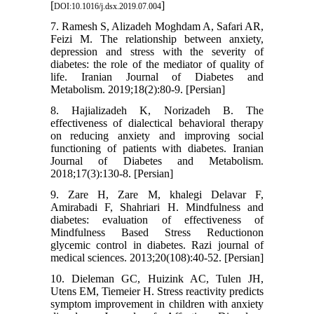
[
]
DOI:10.1016/j.dsx.2019.07.004
7. Ramesh S, Alizadeh Moghdam A, Safari AR,
Feizi M. The relationship between anxiety,
depression and stress with the severity of
diabetes: the role of the mediator of quality of
life. Iranian Journal of Diabetes and
Metabolism. 2019;18(2):80-9. [Persian]
8. Hajializadeh K, Norizadeh B. The
effectiveness of dialectical behavioral therapy
on reducing anxiety and improving social
functioning of patients with diabetes. Iranian
Journal of Diabetes and Metabolism.
2018;17(3):130-8. [Persian]
9. Zare H, Zare M, khalegi Delavar F,
Amirabadi F, Shahriari H. Mindfulness and
diabetes: evaluation of effectiveness of
Mindfulness Based Stress Reductionon
glycemic control in diabetes. Razi journal of
medical sciences. 2013;20(108):40-52. [Persian]
10. Dieleman GC, Huizink AC, Tulen JH,
Utens EM, Tiemeier H. Stress reactivity predicts
symptom improvement in children with anxiety