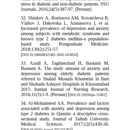
stress in diabetic and non-diabetic patients. SSU
Journals. 2016;24(5):387-97. [Persian]
32. Shinkov A, Borissova AM, Kovatcheva R,
Vlahov J, Dakovska L, Atanassova I, et al.
Increased prevalence of depression and anxiety
among subjects with metabolic syndrome and
known type 2 diabetes mellitus-a population-
based study. Postgraduate Medicine.
2018;130(2):251-57.
[
]
DOI:10.1080/00325481.2018.1410054
33. Azadi A, Taghinezhad H, Bastami M,
Bastami A. The study amount of anxiety and
depression among elderly diabetic patients
referred to Shahid Mostafa Khomeini in Ilam
and Shohada Ashayer Hospitals in Khoramabad
2015. Iranian Journal of Nursing Research.
2016;11(3):1-9. [Persian] [
]
DOI:10.21859/ijnr-11061
34. Al-Mohaimeed AA. Prevalence and factors
associated with anxiety and depression among
type 2 diabetes in Qassim: a descriptive cross-
sectional study. Journal of Taibah University
Medical Sciences. 2017;12(5):430-36.
[
]
DOI:10.1016/j.jtumed.2017.04.002