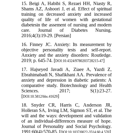
15. Beigi A, Habibi S, Rezaei HH, Niasty R,
Shams AZ, Ashoori J, et al. Effect of spiritual
training on decreased anxiety and increased
quality of life of women with gestational
diabetesin the assement of nursing and modern
care. Journal of Diabetes Nursing.
2016;4(3):19-29. [Persian]
16. Finney JC. Anxiety: Its measurement by
objective personality tests and self-report.
Anxiety and the anxiety disorders: Routledge.
2019; p. 645-74. [
]
DOI:10.4324/9780203728215-47
17. Hajseyed Javadi A, Ziaee A, Yazdi Z,
Ebrahimabadi N, Shafikhani AA. Prevalence of
anxiety and depression in diabetic patients: A
comparative study. Biotechnology and Health
Sciences. 2017; S(1):23-27.
[
]
DOI:10.5812/bhs.41629
18. Snyder CR, Harris C, Anderson JR,
Holleran SA, Irving LM, Sigmon ST, et al. The
will and the ways: development and validation
of an individual-differences measure of hope.
Journal of Personality and Social Psychology.
1991;60(4):570-85. [
]
DOI:10.1037/0022-3514.60.4.570