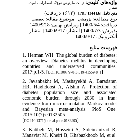
،
،
،
واژه‌های کلیدی:
دیابت ملیتوس نوع2
اضطراب
امید
بیمار
(۱۶۱۲ دریافت)
[PDF 1344 kb]
متن کامل
نوع مطالعه:
| موضوع مقاله:
پژوهشي
تخصصي
دریافت: 1400/5/4 | ویرایش نهایی: 1400/9/18 |
پذیرش: 1400/7/3 | انتشار: 1400/9/17 | انتشار
الکترونیک: 1400/9/17
فهرست منابع
1. Herman WH. The global burden of diabetes:
an overview. Diabetes mellitus in developing
countries and underserved communities.
2017;p.1-5. [
]
DOI:10.1007/978-3-319-41559-8_1
2. Javanbakht M, Mashayekhi A, Baradaran
HR, Haghdoost A, Afshin A. Projection of
diabetes population size and associated
economic burden through 2030 in Iran:
evidence from micro-simulation Markov model
and Bayesian meta-analysis. PloS One.
2015;10(7):e0132505.
[
]
DOI:10.1371/journal.pone.0132505
3. Katibeh M, Hosseini S, Soleimanizad R,
Manaviat M, Kheiri B, Khabazkhoob M, et al.