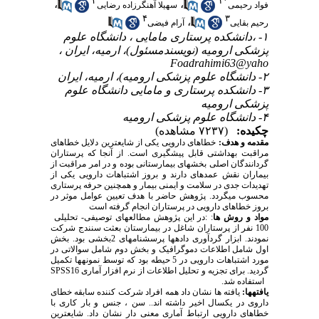
۲
۱
*
،
،
فواد رحیمی
سهیلا آهنگرزاده رضایی
۴
۳
،
رحیم بقایی
آرام فیضی
۱- ،دانشکده پرستاری مامایی ، دانشگاه علوم
پزشکی ارومیه (نویسندمسئول)، ارمیه، ایران ،
Foadrahimi63@yaho
۲- دانشگاه علوم پزشکی ارومیه)، ارمیه، ایران
۳- دانشکده پرستاری و مامایی دانشگاه علوم
پزشکی ارومیه
۴- دانشگاه علوم پزشکی ارومیه
چکیده:
(۷۲۳۷ مشاهده)
مقدمه و هدف:
خطاهای دارویی یکی از شایعترین دلایل خطاهای
مراقبت بهداشتی قابل پیشگیری است. از آنجا که پرستاران
گردانندگان اصلی بخشهای بیمارستانی بوده و در امر مراقبت از
بیماران نقش عمده­ای دارند و بروز اشتباهات دارویی یکی از
تهدیدات جدی در سلامت و ایمنی بیمار و همچنین حرفه پرستاری
محسوب می­گردد
.
پژوهش حاضر با هدف تعیین عوامل موثر در
بروز خطاهای دارویی در پرستاران انجام گرفته است
مواد و روش ها
: :در این پژوهش مطالعه­ای توصیفی- تحلیلی
100 نفر از پرستاران شاغل در بیمارستان بعثت سنندج شرکت
نمودند. ابزار گردآوری داده­ها پرسشنامه­ای 2بخشی بود. بخش
اول شامل اطلاعات دموگرافیک و بخش دوم شامل سوالاتی در
مورد اشتباهات دارویی در 5 حیطه بود که توسط نمونه­ها تکمیل
گردید. برای تجزیه و تحلیل اطلاعات از نرم افزار آماری 16
SPSS
استفاده شد.
یافته­ها:
یافته ها نشان داد همه افراد شرکت کننده سابقه خطای
داروی در یکسال اخیر داشته اند.. سن ، جنس و بار کاری با
خطاهای دارویی ارتباط آماری معنی دار نشان داد. شایعترین