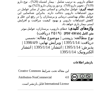
خطای دارویی به ترتیب شامل : بیمار اشتباه (26%) ، نوع دارو
(19%) ، تجویز دارو (9%) ، و دوز و زمان دارو (23%) بود
نتیجه گیری:
عوامل سازمانی و انسانی بیش از سایر عوامل در
بروز اشتباهات دارویی دخالت دارند. بنابراین شناسایی این
عوامل نظام بهداشتی درمانی و پرستاران را در رفع این علل و
کاهش اشتباهات دارویی و بهبود کیفیت مراقبت و افزایش
ایمنی بیمار یاری خواهد داد.
واژه‌های کلیدی:
،
،
خطای دارویی
پرستاران
عوامل موثر
(۲۵۱۹ دریافت)
متن کامل
[PDF 438 kb]
نوع مطالعه:
| موضوع مقاله:
پژوهشي
تخصصي
دریافت: 1395/1/14 | ویرایش نهایی: 1398/4/9 |
پذیرش: 1395/1/14 | انتشار: 1395/1/14 | انتشار
الکترونیک: 1395/1/14
بازنشر اطلاعات
این مقاله تحت شرایط
Creative Commons
Attribution-NonCommercial 4.0
International License
قابل بازنشر است.