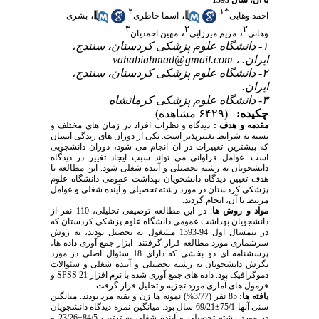
با آن، سال 1393
۲
۱
*
،
،
احمد وهابی
اسما خاطری
بشری
۳
۲
۲
،
،
وهابی
مریم میرزایی
مهین احمدیان
۱- دانشگاه علوم پزشکی کردستان، سنندج،
ایران. ،
vahabiahmad@gmail.com
۲- دانشگاه علوم پزشکی کردستان، سنندج،
ایران.
۳- دانشگاه علوم پزشکی کرمانشاه
چکیده:
(۶۴۲۹ مشاهده)
مقدمه و هدف :
دیدگاه و نظرات افراد در زمان های مختلف و
بسته به شرایط تغییرپذیر است. یکی از دوران های زندگی انسان
که بیشترین تغییرات در آن انجام می شود، دوران دانشجویی
است. عوامل فراوانی می تواند سبب ایجاد تغییر در دیدگاه
دانشجویان به رشته تحصیلی و آینده شغلی شود. این مطالعه با
هدف تعیین دیدگاه دانشجویان بهداشت عمومی دانشگاه علوم
پزشکی کردستان در مورد رشته تحصیلی و آینده شغلی و عوامل
مرتبط با آن، انجام گردید.
مواد و روش ها
: در این مطالعه توصیفی تحلیلی، 110 نفر از
دانشجویان بهداشت عمومی دانشگاه علوم پزشکی کردستان که
در نیمسال اول 94-1393 مشغول به تحصیل بودند، به روش
سرشماری مورد مطالعه قرار گرفتند. ابزار جمع آوری داده ها،
پرسشنامه ای دو بخشی که دارای 18 سئوال اصلی در مورد
نگرش دانشجویان به رشته تحصیلی و آینده شغلی و سئوالات
دموگرافیک بود. داده های جمع آوری شده با نرم افزار 21
SPSS
و
فرمول های آماری مورد تجزیه و تحلیل قرار گرفت.
یافته ها:
85 نفر (3/77%) نمونه ها زن و بقیه مرد بودند. میانگین
سنی آنها 75/1±69/21 سال بود. میانگین نمره دیدگاه دانشجویان
در مورد رشته تحصیلی و آینده شغلی به ترتیب 84/5±23/26 و