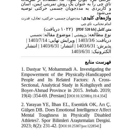
تای چی را به عنوان یک روش تمرینی ایمن، آسان
و کاربردی به مددجویان جسمی حرکتی توصیه
می‌شود
،
،
واژه‌های کلیدی:
مددجویان جسمی- حرکتی
تعادل
قدرت
،
اندام تحتانی
تای چی
(۱۰۲۲ دریافت)
[PDF 520 kb]
متن کامل
نوع مطالعه:
| موضوع مقاله:
پژوهشي
تخصصي
دریافت: 1403/3/6 | ویرایش نهایی: 1403/7/14 |
پذیرش: 1403/6/31 | انتشار: 1403/6/31 | انتشار
الکترونیک: 1403/6/31
فهرست منابع
1. Dastyar V, Mohammadi A. Investigating the
Empowerment of the Physically-Handicapped
People and Its Related Factors: A Cross-
Sectional, Analytical Study in Kohgiluyeh and
Boyer-Ahmad Province in 2015. Jrehab. 2019;
19(4) :354-69. [Persian] [
]
DOI:10.32598/rj.19.4.354
2. Yarayan YE, İlhan EL, Esentürk OK, Arı Ç,
Gülşen DB. Does Emotional Intelligence Affect
Mental Toughness in Physically Disabled
Athletes?. Spor Bilimleri Araştırmaları Dergisi.
2023; 8(2): 231-42. [
]
DOI:10.25307/jssr.1228541