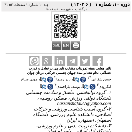
|
دوره ۱۰، شماره ۱ - ( ۶-۱۴۰۳ )
جلد ۱۰ شماره ۱ صفحات ۵۲-۴۱
برگشت به فهرست نسخه ها
تاثیر هشت هفته تمرینات منتخب تای چی بر تعادل و قدرت
عضلانی اندام تحتانی مدد جویان جسمی حرکتی مردان جوان
۲
۱
*
،
،
حسن شفاعی
نادر رهنما
مهدی صباغ
۴
۳
،
لنگرودی
یوسف یاراحمدی
۱- گروه توانبخشی، ماساژ و سلامت جسمانی
دانشگاه دولتی ورزش، مسکو، روسیه ،
hassanshafai37@yahoo.com
۲- گروه آسیب شناسی ورزشی و حرکات
اصلاحی، دانشکده علوم ورزشی، دانشگاه
اصفهان، اصفهان، ایران
۳- دانشکده تربیت بدنی و علوم ورزشی،
دانشگاه آزاد اسلامی واحد اصفهان