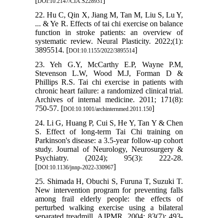
[
]
DOI:10.2147/CIA.S228931
22. Hu C, Qin X, Jiang M, Tan M, Liu S, Lu Y,
... & Ye R. Effects of tai chi exercise on balance
function in stroke patients: an overview of
systematic review. Neural Plasticity. 2022;(1):
3895514. [
]
DOI:10.1155/2022/3895514
23. Yeh G.Y, McCarthy E.P, Wayne P.M,
Stevenson L.W, Wood M.J, Forman D &
Phillips R.S. Tai chi exercise in patients with
chronic heart failure: a randomized clinical trial.
Archives of internal medicine. 2011; 171(8):
750-57.‏ [
]
DOI:10.1001/archinternmed.2011.150
24. Li G, Huang P, Cui S, He Y, Tan Y & Chen
S. Effect of long-term Tai Chi training on
Parkinson's disease: a 3.5-year follow-up cohort
study. Journal of Neurology, Neurosurgery &
Psychiatry. (2024); 95(3): 222-28.‏
[
]
DOI:10.1136/jnnp-2022-330967
25. Shimada H, Obuchi S, Furuna T, Suzuki T.
New intervention program for preventing falls
among frail elderly people: the effects of
perturbed walking exercise using a bilateral
separated treadmill. AJPMR. 2004; 83(7): 493-