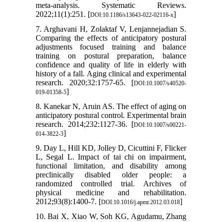
meta-analysis. Systematic Reviews.
2022;11(1):251. [
]
DOI:10.1186/s13643-022-02116-x
7. Arghavani H, Zolaktaf V, Lenjannejadian S.
Comparing the effects of anticipatory postural
adjustments focused training and balance
training on postural preparation, balance
confidence and quality of life in elderly with
history of a fall. Aging clinical and experimental
research. 2020;32:1757-65.‏ [
DOI:10.1007/s40520-
]
019-01358-5
8. Kanekar N, Aruin AS. The effect of aging on
anticipatory postural control. Experimental brain
research. 2014;232:1127-36. [
DOI:10.1007/s00221-
]
014-3822-3
9. Day L, Hill KD, Jolley D, Cicuttini F, Flicker
L, Segal L. Impact of tai chi on impairment,
functional limitation, and disability among
preclinically disabled older people: a
randomized controlled trial. Archives of
physical medicine and rehabilitation.
2012;93(8):1400-7.‏ [
]
DOI:10.1016/j.apmr.2012.03.018
10. Bai X, Xiao W, Soh KG, Agudamu, Zhang