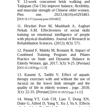
Y. 12-week concurrent brisk walking and
Taijiquan (Tai Chi) improve balance, flexibility,
and muscular strength of Chinese older women.
Plos one. 2023;18(10):e0293483.
[
]
DOI:10.1371/journal.pone.0293483
11. Heydari Poor M, Mashhadi A, Asghari
Nekah S.M. Effectiveness of social skills
training on emotional intelligence of people
with physical disabilities. Journal of Research in
Rehabilitation Sciences. (2012); 8(3): 571.
12. Pasand F, Maleki M, Rostami R. Impact of
Combined Training Program and Pilates
Practice on Static and Dynamic Balance in
Elderly Women. jgn. 2017; 3(3): 9-25. [Persian]
[
]
DOI:10.21859/jgn.3.1.9
13. Karami S, Tadibi V. Effect of aquatic
therapy exercises with and without the use of
Jacuzzi on the lower limb strength and the
quality of life in elderly women . joge. 2018;
3(1): 22-35. [Persian] [
]
DOI:10.29252/joge.2.4.22
14. Wang YT, Goh CH, Liao T, Dong XN,
Duke G, Alfred D, Yang Y, Xu J, Yu S. Effects