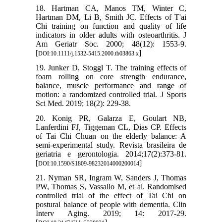
18. Hartman CA, Manos TM, Winter C,
Hartman DM, Li B, Smith JC. Effects of T'ai
Chi training on function and quality of life
indicators in older adults with osteoarthritis. J
Am Geriatr Soc. 2000; 48(12): 1553-9.
[
]
DOI:10.1111/j.1532-5415.2000.tb03863.x
19. Junker D, Stoggl T. The training effects of
foam rolling on core strength endurance,
balance, muscle performance and range of
motion: a randomized controlled trial. J Sports
Sci Med. 2019; 18(2): 229-38.
20. Konig PR, Galarza E, Goulart NB,
Lanferdini FJ, Tiggeman CL, Dias CP. Effects
of Tai Chi Chuan on the elderly balance: A
semi-experimental study. Revista brasileira de
geriatria e gerontologia. 2014;17(2):373-81.
[
]
DOI:10.1590/S1809-98232014000200014
21. Nyman SR, Ingram W, Sanders J, Thomas
PW, Thomas S, Vassallo M, et al. Randomised
controlled trial of the effect of Tai Chi on
postural balance of people with dementia. Clin
Interv Aging. 2019; 14: 2017-29.