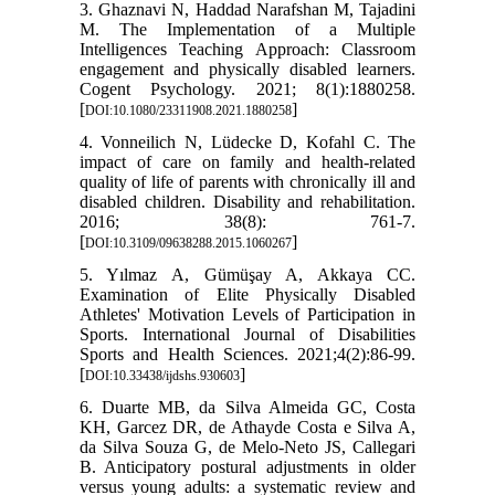
3. Ghaznavi N, Haddad Narafshan M, Tajadini
M. The Implementation of a Multiple
Intelligences Teaching Approach: Classroom
engagement and physically disabled learners.
Cogent Psychology. 2021; 8(1):1880258.
[
]
DOI:10.1080/23311908.2021.1880258
4. Vonneilich N, Lüdecke D, Kofahl C. The
impact of care on family and health-related
quality of life of parents with chronically ill and
disabled children. Disability and rehabilitation.
2016; 38(8): 761-7.
[
]
DOI:10.3109/09638288.2015.1060267
5. Yılmaz A, Gümüşay A, Akkaya CC.
Examination of Elite Physically Disabled
Athletes' Motivation Levels of Participation in
Sports. International Journal of Disabilities
Sports and Health Sciences. 2021;4(2):86-99.
[
]
DOI:10.33438/ijdshs.930603
6. Duarte MB, da Silva Almeida GC, Costa
KH, Garcez DR, de Athayde Costa e Silva A,
da Silva Souza G, de Melo-Neto JS, Callegari
B. Anticipatory postural adjustments in older
versus young adults: a systematic review and