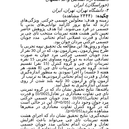
(خوراسگان)، ایران
۴- دانشگاه تهران، تهران، ایران
چکیده:
(۲۴۴۴ مشاهده)
زمینه و هدف: معلولین جسمی حرکتی ویژگی‌های
دارند که مانع بروز کارآمد توانایی‌های بدنی یا
جسمی در فرد می‌شوند. لذا هدف پژوهش حاضر
تعیین تاثیر هشت هفته تمرینات منتخب تای چی بر
تعادل و قدرت عضلانی اندام تحتانی مدد جویان
.
جسمی حرکتی مردان جوان بود
مواد و روش‌ها: این مطالعه یک تحقیق نیمه تجربی با
طرح پیش‌آزمون ـ پس‌آزمون بود، که در آن 30 نفر از
مدد جویان جسمی حرکتی مرد جوان به‌ صورت
تصادفی ساده به دو گروه مساوی تجربی 15 نفره
تمرینات تای چی و گروه کنترل (15 نفر) تقسیم
شدند. گروه تجربی تمرینات تای چی (8 هفته، هر
هفته 3 جلسه) را اجرا نمودند. به منظور اندازه‌گیری
تعادل و قدرت اندام تحتانی آزمودنی‌ها به ترتیب از
آزمون وای و آزمون 30 ثانیه بلند شدن از روی
.
صندلی اندازه‌گیری به عمل آمد
یافته‌ها: نتایج تحقیق نشان داد که در گروه تمرینی
تای چی تفاوت معناداری در تعادل(0/002) و قدرت
اندام تحتانی(0/001) مدد جویان جسمی حرکتی
این در حالی است
(0/05>P).
مرد جوان وجود دارد،
که در گروه کنترل تفاوت معناداری در متغیرها
(p>0/05).
مشاهده نگردید
نتیجه‌گیری: نتایج تحقیق نشان داد که اجرای هشت
هفته تمرینات تای چی می‌تواند باعث افزایش
تعادل و قدرت اندام تحتانی مدد جویان جسمی
حرکتی مرد جوان شود. لذا استفاده از تمرینات