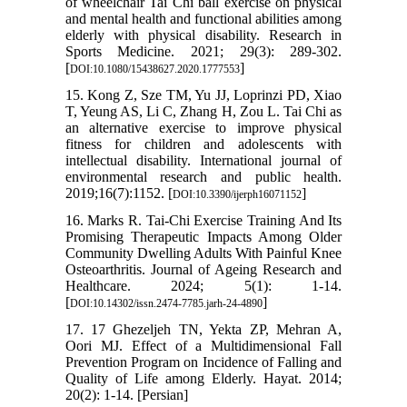
of wheelchair Tai Chi ball exercise on physical
and mental health and functional abilities among
elderly with physical disability. Research in
Sports Medicine. 2021; 29(3): 289-302.‏
[
]
DOI:10.1080/15438627.2020.1777553
15. Kong Z, Sze TM, Yu JJ, Loprinzi PD, Xiao
T, Yeung AS, Li C, Zhang H, Zou L. Tai Chi as
an alternative exercise to improve physical
fitness for children and adolescents with
intellectual disability. International journal of
environmental research and public health.
2019;16(7):1152.‏ [
]
DOI:10.3390/ijerph16071152
16. Marks R. Tai-Chi Exercise Training And Its
Promising Therapeutic Impacts Among Older
Community Dwelling Adults With Painful Knee
Osteoarthritis. Journal of Ageing Research and
Healthcare. 2024; 5(1): 1-14.
[
]
DOI:10.14302/issn.2474-7785.jarh-24-4890
17. 17 Ghezeljeh TN, Yekta ZP, Mehran A,
Oori MJ. Effect of a Multidimensional Fall
Prevention Program on Incidence of Falling and
Quality of Life among Elderly. Hayat. 2014;
20(2): 1-14. [Persian]