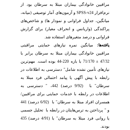
مراقبین خانوادگی بیماران مبتلا به سرطان بود.
از
و آزمون‌های آمار توصیفی (میانه،
SPSS-v24
نرم‌افزار
میانگین، جداول فراوانی و نمودار ها) و شاخص‌های
پراکندگی (واریانس و انحراف معیار) برای گزارش
فراوانی و درصد متغیرهای استفاده شد.
یافته‌ها:
میانگین نمره نیازهای حمایتی مراقبتی
مراقبین خانوادگی بیماران مبتلا به سرطان برابر با
-44 بوده است. مهم‌ترین
220
47
/32 ± 71/170 با بازه
نیازهای تأمین نشده شامل" دسترسی به اطلاعات در
رابطه با پیش آگهی یا پیامد احتمالی فرد مبتلا به
سرطان" با (9/92 درصد) 442، " دسترسی به
اطلاعات در رابطه با خدمات حمایتی برای مراقبین/
همسران افراد مبتلا به سرطان" با (6/92 درصد) 441
و " پرداختن به ترس‌هایتان در رابطه با تحلیل جسمی
یا روانی فرد مبتلا به سرطان" با (4/91 درصد) 435
بودند.