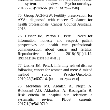
a systematic review. Psycho‐oncology.
2018;27(3):748-56. [
]
DOI:10.1002/pon.4518
75. Group ACFPGW. Fertility preservation for
AYAs diagnosed with cancer: Guidance for
health professionals. Cancer Council Australia.
2013.
76. Ussher JM, Parton C, Perz J. Need for
information, honesty and respect: patient
perspectives on health care professionals
communication about cancer and fertility.
Reproductive health. 2018;15(1):1-12.
[
]
DOI:10.1186/s12978-017-0441-z
77. Ussher JM, Perz J. Infertility‐related distress
following cancer for women and men: A mixed
method study. Psycho‐Oncology.
2019;28(3):607-14. [
]
DOI:10.1002/pon.4990
78. Moradian MJ, Ardalan A, Nejati A,
Boloorani AD, Akbarisari A, Rastegarfar B.
Risk criteria in hospital site selection: a
systematic review. PLoS currents.
2017;1(9):5419719.