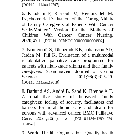
[
]
DOI:10.1111/scs.12797
6. Khademi F, Rassouli M, Heidarzadeh M.
Psychometric Evaluation of the Caring Ability
of Family Caregivers of Patients With Cancer
Scale-Mothers' Version for the Mothers of
Children With Cancer. Cancer Nursing.
2020;45:1. [
]
DOI:10.1097/NCC.0000000000000902
7. Nordentoft S, Dieperink KB, Johansson SD,
Jarden M, Piil K. Evaluation of a multimodal
rehabilitative palliative care programme for
patients with high‐grade glioma and their family
caregivers. Scandinavian Journal of Caring
Sciences. 2021;36(3):815-29.
[
]
DOI:10.1111/scs.13019
8. Barlund AS, André B, Sand K, Brenne A-T.
A qualitative study of bereaved family
caregivers: feeling of security, facilitators and
barriers for rural home care and death for
persons with advanced cancer. BMC Palliative
Care. 2021;20(1):1-12. [
DOI:10.1186/s12904-020-
]
00705-y
9. World Health Organisation. Quality health