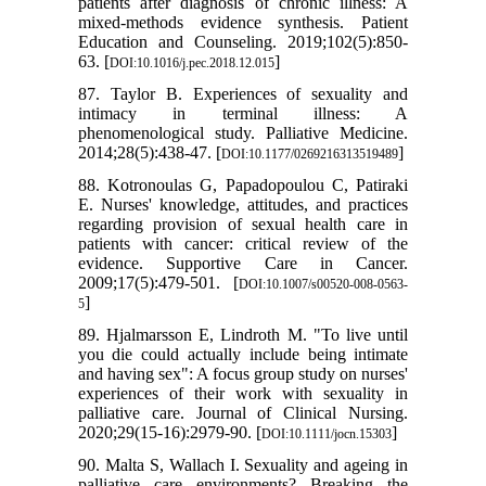
patients after diagnosis of chronic illness: A
mixed-methods evidence synthesis. Patient
Education and Counseling. 2019;102(5):850-
63. [
]
DOI:10.1016/j.pec.2018.12.015
87. Taylor B. Experiences of sexuality and
intimacy in terminal illness: A
phenomenological study. Palliative Medicine.
2014;28(5):438-47. [
]
DOI:10.1177/0269216313519489
88. Kotronoulas G, Papadopoulou C, Patiraki
E. Nurses' knowledge, attitudes, and practices
regarding provision of sexual health care in
patients with cancer: critical review of the
evidence. Supportive Care in Cancer.
2009;17(5):479-501. [
DOI:10.1007/s00520-008-0563-
]
5
89. Hjalmarsson E, Lindroth M. "To live until
you die could actually include being intimate
and having sex": A focus group study on nurses'
experiences of their work with sexuality in
palliative care. Journal of Clinical Nursing.
2020;29(15-16):2979-90. [
]
DOI:10.1111/jocn.15303
90. Malta S, Wallach I. Sexuality and ageing in
palliative care environments? Breaking the