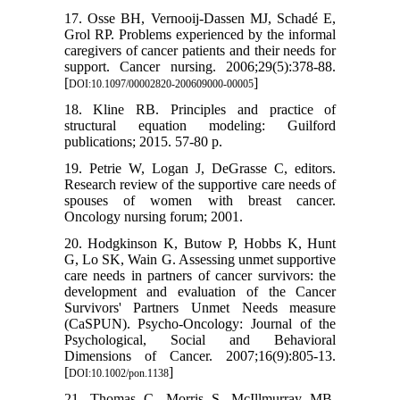
17. Osse BH, Vernooij-Dassen MJ, Schadé E,
Grol RP. Problems experienced by the informal
caregivers of cancer patients and their needs for
support. Cancer nursing. 2006;29(5):378-88.
[
]
DOI:10.1097/00002820-200609000-00005
18. Kline RB. Principles and practice of
structural equation modeling: Guilford
publications; 2015. 57-80 p.
19. Petrie W, Logan J, DeGrasse C, editors.
Research review of the supportive care needs of
spouses of women with breast cancer.
Oncology nursing forum; 2001.
20. Hodgkinson K, Butow P, Hobbs K, Hunt
G, Lo SK, Wain G. Assessing unmet supportive
care needs in partners of cancer survivors: the
development and evaluation of the Cancer
Survivors' Partners Unmet Needs measure
(CaSPUN). Psycho‐Oncology: Journal of the
Psychological, Social and Behavioral
Dimensions of Cancer. 2007;16(9):805-13.
[
]
DOI:10.1002/pon.1138
21. Thomas C, Morris S, McIllmurray MB,