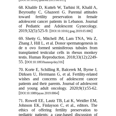
DOI:10.1016/j.ijnurstu.2013.06.015
68. Khalife D, Kutteh W, Tarhini H, Khalil A,
Beyrouthy C, Ghazeeri G. Parental attitudes
toward fertility preservation in female
adolescent cancer patients in Lebanon. Journal
of Pediatric and Adolescent Gynecology.
2019;32(5):525-9. [
]
DOI:10.1016/j.jpag.2019.05.006
69. Shetty G, Mitchell JM, Lam TNA, Wu Z,
Zhang J, Hill L, et al. Donor spermatogenesis in
de n ovo formed seminiferous tubules from
transplanted testicular cells in rhesus monkey
testis. Human Reproduction. 2018;33(12):2249-
55. [
]
DOI:10.1093/humrep/dey316
70. Korte E, Schilling R, Balcerek M, Byrne J,
Dirksen U, Herrmann G, et al. Fertility-related
wishes and concerns of adolescent cancer
patients and their parents. Journal of adolescent
and young adult oncology. 2020;9(1):55-62.
[
]
DOI:10.1089/jayao.2019.0064
71. Rowell EE, Lautz TB, Lai K, Weidler EM,
Johnson EK, Finlayson C, et al., editors. The
ethics of offering fertility preservation to
pediatric patients: a case-based discussion of