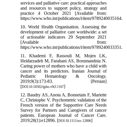
services and palliative care: practical approaches
and resources to support policy, strategy and
practice 4 October 2021 [Available from:
https://www.who.int/publications/i/item/9789240035164.
10. World Health Organisation. Assessing the
development of palliative care worldwide: a set
of actionable indicators 29 September 2021
[Available from:
https://www.who.int/publications/i/item/9789240033351.
11. Khademi F, Rassouli M, Mojen LK,
Heidarzadeh M, Farahani AS, Borumandnia N.
Caring power of mothers who have a child with
cancer and its predictors. Iranian Journal of
Pediatric Hematology & Oncology.
2019;9(3):173-83. [Persian]
[
]
DOI:10.18502/ijpho.v9i3.1167
12. Baudry AS, Anota A, Bonnetain F, Mariette
C, Christophe V. Psychometric validation of the
French version of the Supportive Care Needs
Survey for Partners and Caregivers of cancer
patients. European Journal of Cancer Care.
2019;28(1):e12896. [
]
DOI:10.1111/ecc.12896