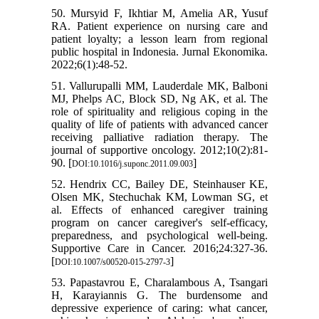
50. Mursyid F, Ikhtiar M, Amelia AR, Yusuf
RA. Patient experience on nursing care and
patient loyalty; a lesson learn from regional
public hospital in Indonesia. Jurnal Ekonomika.
2022;6(1):48-52.
51. Vallurupalli MM, Lauderdale MK, Balboni
MJ, Phelps AC, Block SD, Ng AK, et al. The
role of spirituality and religious coping in the
quality of life of patients with advanced cancer
receiving palliative radiation therapy. The
journal of supportive oncology. 2012;10(2):81-
90. [
]
DOI:10.1016/j.suponc.2011.09.003
52. Hendrix CC, Bailey DE, Steinhauser KE,
Olsen MK, Stechuchak KM, Lowman SG, et
al. Effects of enhanced caregiver training
program on cancer caregiver's self-efficacy,
preparedness, and psychological well-being.
Supportive Care in Cancer. 2016;24:327-36.
[
]
DOI:10.1007/s00520-015-2797-3
53. Papastavrou E, Charalambous A, Tsangari
H, Karayiannis G. The burdensome and
depressive experience of caring: what cancer,