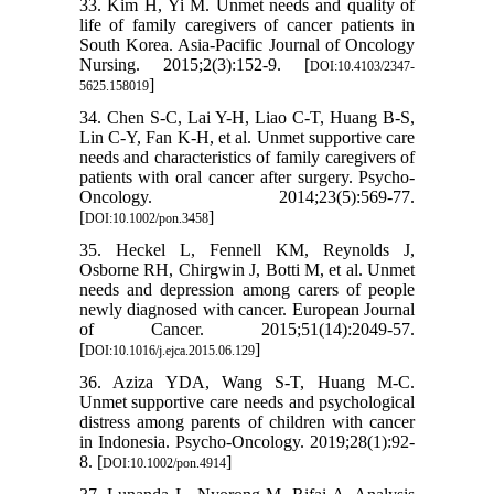
33. Kim H, Yi M. Unmet needs and quality of
life of family caregivers of cancer patients in
South Korea. Asia-Pacific Journal of Oncology
Nursing. 2015;2(3):152-9. [
DOI:10.4103/2347-
]
5625.158019
34. Chen S-C, Lai Y-H, Liao C-T, Huang B-S,
Lin C-Y, Fan K-H, et al. Unmet supportive care
needs and characteristics of family caregivers of
patients with oral cancer after surgery. Psycho-
Oncology. 2014;23(5):569-77.
[
]
DOI:10.1002/pon.3458
35. Heckel L, Fennell KM, Reynolds J,
Osborne RH, Chirgwin J, Botti M, et al. Unmet
needs and depression among carers of people
newly diagnosed with cancer. European Journal
of Cancer. 2015;51(14):2049-57.
[
]
DOI:10.1016/j.ejca.2015.06.129
36. Aziza YDA, Wang S-T, Huang M-C.
Unmet supportive care needs and psychological
distress among parents of children with cancer
in Indonesia. Psycho-Oncology. 2019;28(1):92-
8. [
]
DOI:10.1002/pon.4914