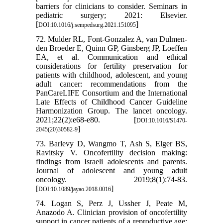
barriers for clinicians to consider. Seminars in
pediatric surgery; 2021: Elsevier.
[
]
DOI:10.1016/j.sempedsurg.2021.151095
72. Mulder RL, Font-Gonzalez A, van Dulmen-
den Broeder E, Quinn GP, Ginsberg JP, Loeffen
EA, et al. Communication and ethical
considerations for fertility preservation for
patients with childhood, adolescent, and young
adult cancer: recommendations from the
PanCareLIFE Consortium and the International
Late Effects of Childhood Cancer Guideline
Harmonization Group. The lancet oncology.
2021;22(2):e68-e80. [
DOI:10.1016/S1470-
]
2045(20)30582-9
73. Barlevy D, Wangmo T, Ash S, Elger BS,
Ravitsky V. Oncofertility decision making:
findings from Israeli adolescents and parents.
Journal of adolescent and young adult
oncology. 2019;8(1):74-83.
[
]
DOI:10.1089/jayao.2018.0016
74. Logan S, Perz J, Ussher J, Peate M,
Anazodo A. Clinician provision of oncofertility
support in cancer patients of a reproductive age: