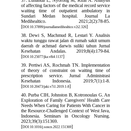
37. Lunanda L, Nyorong M, Rifai A. Analysis
of affecting factors of the medical record service
waiting time of outpatient ambulatory in
Sundari Medan hospital. Journal La
Medihealtico. 2021;2(2):78-85.
[
]
DOI:10.37899/journallamedihealtico.v2i2.326
38. Dewi S, Machmud R, Lestari Y. Analisis
waktu tunggu rawat jalan di rumah sakit umum
daerah dr achmad darwis suliki tahun Jurnal
Kesehatan Andalas. 2019;8(4):179-84.
[
]
DOI:10.25077/jka.v8i4.1137
39. Pertiwi AS, Rochmah TN. Implementation
of theory of constraint on waiting time of
prescription service. Jurnal Administrasi
Kesehatan Indonesia. 2019;7(1):1-8.
[
]
DOI:10.20473/jaki.v7i1.2019.1-8
40. Purba CIH, Johnston B, Kotronoulas G. An
Exploration of Family Caregivers' Health Care
Needs When Caring for Patients With Cancer in
the Resource-Challenged Context of West Java,
Indonesia. Seminars in Oncology Nursing.
2023;39(3):151369.
[
]
DOI:10.1016/j.soncn.2022.151369