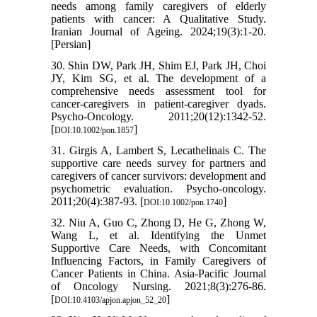
needs among family caregivers of elderly
patients with cancer: A Qualitative Study.
Iranian Journal of Ageing. 2024;19(3):1-20.
[Persian]
30. Shin DW, Park JH, Shim EJ, Park JH, Choi
JY, Kim SG, et al. The development of a
comprehensive needs assessment tool for
cancer‐caregivers in patient-caregiver dyads.
Psycho‐Oncology. 2011;20(12):1342-52.
[
]
DOI:10.1002/pon.1857
31. Girgis A, Lambert S, Lecathelinais C. The
supportive care needs survey for partners and
caregivers of cancer survivors: development and
psychometric evaluation. Psycho‐oncology.
2011;20(4):387-93. [
]
DOI:10.1002/pon.1740
32. Niu A, Guo C, Zhong D, He G, Zhong W,
Wang L, et al. Identifying the Unmet
Supportive Care Needs, with Concomitant
Influencing Factors, in Family Caregivers of
Cancer Patients in China. Asia-Pacific Journal
of Oncology Nursing. 2021;8(3):276-86.
[
]
DOI:10.4103/apjon.apjon_52_20