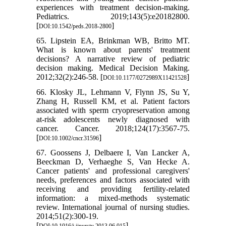
experiences with treatment decision-making.
Pediatrics. 2019;143(5):e20182800.
[
]
DOI:10.1542/peds.2018-2800
65. Lipstein EA, Brinkman WB, Britto MT.
What is known about parents' treatment
decisions? A narrative review of pediatric
decision making. Medical Decision Making.
2012;32(2):246-58. [
]
DOI:10.1177/0272989X11421528
66. Klosky JL, Lehmann V, Flynn JS, Su Y,
Zhang H, Russell KM, et al. Patient factors
associated with sperm cryopreservation among
at‐risk adolescents newly diagnosed with
cancer. Cancer. 2018;124(17):3567-75.
[
]
DOI:10.1002/cncr.31596
67. Goossens J, Delbaere I, Van Lancker A,
Beeckman D, Verhaeghe S, Van Hecke A.
Cancer patients' and professional caregivers'
needs, preferences and factors associated with
receiving and providing fertility-related
information: a mixed-methods systematic
review. International journal of nursing studies.
2014;51(2):300-19.
[
]