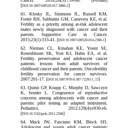
Cancer. 2018;26(3):759-66. [Persian]
[
]
DOI:10.1007/s00520-017-3886-2
61. Klosky JL, Simmons JL, Russell KM,
Foster RH, Sabbatini GM, Canavera KE, et al.
Fertility as a priority among at-risk adolescent
males newly diagnosed with cancer and their
parents. Supportive Care in Cancer.
2015;23(1):333-41. [
]
DOI:10.1007/s00520-014-2366-1
62. Nieman CL, Kinahan KE, Yount SE,
Rosenbloom SK, Yost KJ, Hahn EA, et al.
Fertility preservation and adolescent cancer
patients: lessons from adult survivors of
childhood cancer and their parents. Oncofertility
fertility preservation for cancer survivors.
2007:201-17. [
]
DOI:10.1007/978-0-387-72293-1_15
63. Quinn GP, Knapp C, Murphy D, Sawczyn
K, Sender L. Congruence of reproductive
concerns among adolescents with cancer and
parents: pilot testing an adapted instrument.
Pediatrics. 2012;129(4):e930-e6.
[
]
DOI:10.1542/peds.2011-2568
64. Mack JW, Fasciano KM, Block SD.
Adolescent and young adult cancer patients'