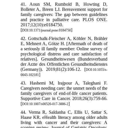
41. Aoun SM, Rumbold B, Howting D,
Bolleter A, Breen LJ. Bereavement support for
family caregivers: The gap between guidelines
and practice in palliative care. PLOS ONE.
2017;12(10):e0184750.
[
]
DOI:10.1371/journal.pone.0184750
42. Gottschalk-Fleischer A, Köhler N, Brähler
E, Mehnert A, Götze H. [Aftermath of death of
a seriously ill family member: Online survey of
psychological distress and care satisfaction of
relatives]. Gesundheitswesen (Bundesverband
der Arzte des Offentlichen Gesundheitsdienstes
(Germany)). 2019;81(2):106-12. [
DOI:10.1055/s-
]
0043-102181
43. Hashemi M, Irajpour A, Taleghani F.
Caregivers needing care: the unmet needs of the
family caregivers of end-of-life cancer patients.
Supportive Care in Cancer. 2018;26(3):759-66.
[
]
DOI:10.1007/s00520-017-3886-2
44. Verma R, Saldanha C, Ellis U, Sattar S,
Haase KR. eHealth literacy among older adults
living with cancer and their caregivers: A
scoping review. Journal of Geriatric Oncology.