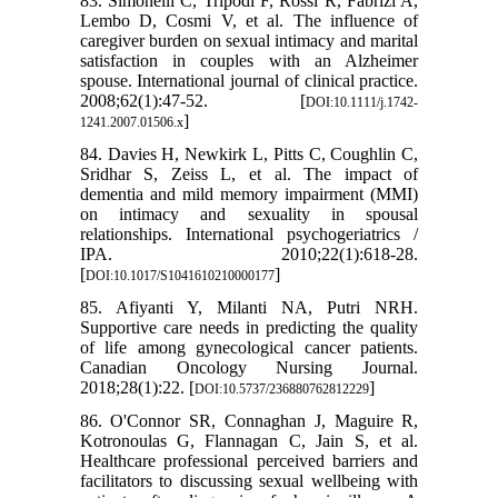
83. Simonelli C, Tripodi F, Rossi R, Fabrizi A,
Lembo D, Cosmi V, et al. The influence of
caregiver burden on sexual intimacy and marital
satisfaction in couples with an Alzheimer
spouse. International journal of clinical practice.
2008;62(1):47-52. [
DOI:10.1111/j.1742-
]
1241.2007.01506.x
84. Davies H, Newkirk L, Pitts C, Coughlin C,
Sridhar S, Zeiss L, et al. The impact of
dementia and mild memory impairment (MMI)
on intimacy and sexuality in spousal
relationships. International psychogeriatrics /
IPA. 2010;22(1):618-28.
[
]
DOI:10.1017/S1041610210000177
85. Afiyanti Y, Milanti NA, Putri NRH.
Supportive care needs in predicting the quality
of life among gynecological cancer patients.
Canadian Oncology Nursing Journal.
2018;28(1):22. [
]
DOI:10.5737/236880762812229
86. O'Connor SR, Connaghan J, Maguire R,
Kotronoulas G, Flannagan C, Jain S, et al.
Healthcare professional perceived barriers and
facilitators to discussing sexual wellbeing with