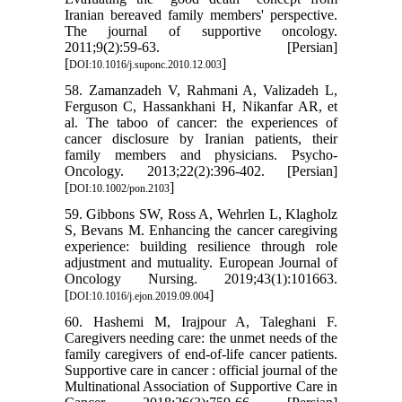
Iranian bereaved family members' perspective.
The journal of supportive oncology.
2011;9(2):59-63. [Persian]
[
]
DOI:10.1016/j.suponc.2010.12.003
58. Zamanzadeh V, Rahmani A, Valizadeh L,
Ferguson C, Hassankhani H, Nikanfar AR, et
al. The taboo of cancer: the experiences of
cancer disclosure by Iranian patients, their
family members and physicians. Psycho‐
Oncology. 2013;22(2):396-402. [Persian]
[
]
DOI:10.1002/pon.2103
59. Gibbons SW, Ross A, Wehrlen L, Klagholz
S, Bevans M. Enhancing the cancer caregiving
experience: building resilience through role
adjustment and mutuality. European Journal of
Oncology Nursing. 2019;43(1):101663.
[
]
DOI:10.1016/j.ejon.2019.09.004
60. Hashemi M, Irajpour A, Taleghani F.
Caregivers needing care: the unmet needs of the
family caregivers of end-of-life cancer patients.
Supportive care in cancer : official journal of the
Multinational Association of Supportive Care in