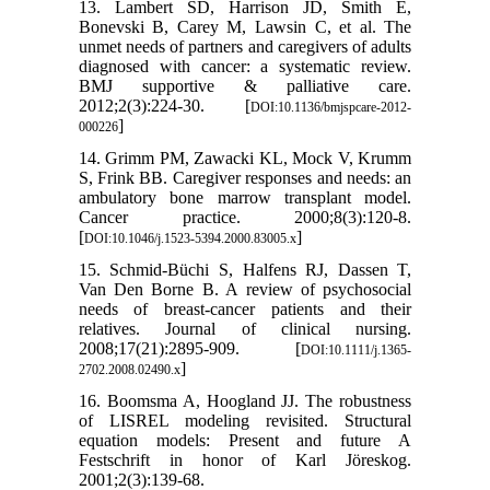
13. Lambert SD, Harrison JD, Smith E,
Bonevski B, Carey M, Lawsin C, et al. The
unmet needs of partners and caregivers of adults
diagnosed with cancer: a systematic review.
BMJ supportive & palliative care.
2012;2(3):224-30. [
DOI:10.1136/bmjspcare-2012-
]
000226
14. Grimm PM, Zawacki KL, Mock V, Krumm
S, Frink BB. Caregiver responses and needs: an
ambulatory bone marrow transplant model.
Cancer practice. 2000;8(3):120-8.
[
]
DOI:10.1046/j.1523-5394.2000.83005.x
15. Schmid‐Büchi S, Halfens RJ, Dassen T,
Van Den Borne B. A review of psychosocial
needs of breast‐cancer patients and their
relatives. Journal of clinical nursing.
2008;17(21):2895-909. [
DOI:10.1111/j.1365-
]
2702.2008.02490.x
16. Boomsma A, Hoogland JJ. The robustness
of LISREL modeling revisited. Structural
equation models: Present and future A
Festschrift in honor of Karl Jöreskog.
2001;2(3):139-68.