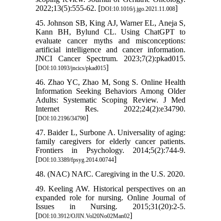
2022;13(5):555-62. [
]
DOI:10.1016/j.jgo.2021.11.008
45. Johnson SB, King AJ, Warner EL, Aneja S,
Kann BH, Bylund CL. Using ChatGPT to
evaluate cancer myths and misconceptions:
artificial intelligence and cancer information.
JNCI Cancer Spectrum. 2023;7(2):pkad015.
[
]
DOI:10.1093/jncics/pkad015
46. Zhao YC, Zhao M, Song S. Online Health
Information Seeking Behaviors Among Older
Adults: Systematic Scoping Review. J Med
Internet Res. 2022;24(2):e34790.
[
]
DOI:10.2196/34790
47. Baider L, Surbone A. Universality of aging:
family caregivers for elderly cancer patients.
Frontiers in Psychology. 2014;5(2):744-9.
[
]
DOI:10.3389/fpsyg.2014.00744
48. (NAC) NAfC. Caregiving in the U.S. 2020.
49. Keeling AW. Historical perspectives on an
expanded role for nursing. Online Journal of
Issues in Nursing. 2015;31(20):2-5.
[
]
DOI:10.3912/OJIN.Vol20No02Man02