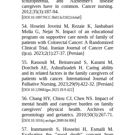
schizophrenia, and Alzheimer's disease
caregivers have in common. Cancer nursing.
2012;35(3):187-94.
[
]
DOI:10.1097/NCC.0b013e31822cb4a0
54. Hoseini Joveini M, Rezaie K, Janbabaei
Molla G, Nejat N. Impact of an educational
program on supportive care needs of family of
patients with Colorectal Cancer: A Randomized
Clinical Trial. Iranian Journal of Cancer Care
(ijca). 2023;2(1):27-37. [Persian]
55. Rassouli M, Beiranvand S, Karami M,
Dorcheh AE, Ashrafizadeh H. Caring ability
and its related factors in the family caregivers of
patients with cancer. International Journal of
Palliative Nursing. 2023;29(9):422-32. [Persian]
[
]
DOI:10.12968/ijpn.2023.29.9.422
56. Chang HY, Chiou CJ, Chen NS. Impact of
mental health and caregiver burden on family
caregivers' physical health. Archives of
gerontology and geriatrics. 2010;50(3):267-71.
[
]
DOI:10.1016/j.archger.2009.04.006
57. Iranmanesh S, Hosseini H, Esmaili M.
EvaIuating the "good death" concept from