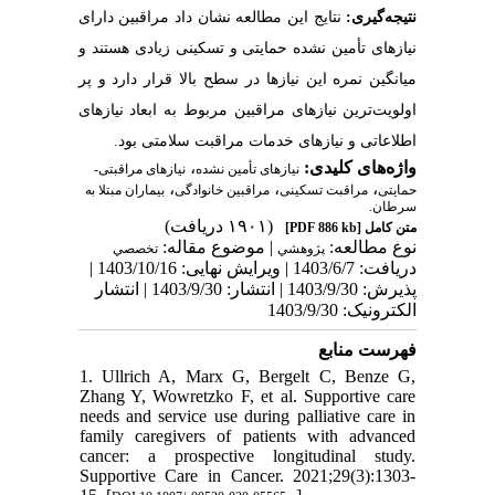
نتیجه‌گیری:
نتایج این مطالعه نشان داد مراقبین دارای
نیازهای تأمین نشده حمایتی و تسکینی زیادی هستند و
میانگین نمره این نیازها در سطح بالا قرار دارد و پر
اولویت‌ترین نیازهای مراقبین مربوط به ابعاد نیازهای
اطلاعاتی و نیازهای خدمات مراقبت سلامتی بود.
،
واژه‌های کلیدی:
نیازهای تأمین نشده
نیازهای مراقبتی-
،
،
،
حمایتی
مراقبت تسکینی
مراقبین خانوادگی
بیماران مبتلا به
سرطان.
(۱۹۰۱ دریافت)
[PDF 886 kb]
متن کامل
نوع مطالعه:
| موضوع مقاله:
پژوهشي
تخصصي
دریافت: 1403/6/7 | ویرایش نهایی: 1403/10/16 |
پذیرش: 1403/9/30 | انتشار: 1403/9/30 | انتشار
الکترونیک: 1403/9/30
فهرست منابع
1. Ullrich A, Marx G, Bergelt C, Benze G,
Zhang Y, Wowretzko F, et al. Supportive care
needs and service use during palliative care in
family caregivers of patients with advanced
cancer: a prospective longitudinal study.
Supportive Care in Cancer. 2021;29(3):1303-