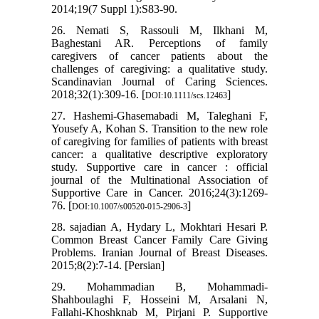
2014;19(7 Suppl 1):S83-90.
26. Nemati S, Rassouli M, Ilkhani M,
Baghestani AR. Perceptions of family
caregivers of cancer patients about the
challenges of caregiving: a qualitative study.
Scandinavian Journal of Caring Sciences.
2018;32(1):309-16. [
]
DOI:10.1111/scs.12463
27. Hashemi-Ghasemabadi M, Taleghani F,
Yousefy A, Kohan S. Transition to the new role
of caregiving for families of patients with breast
cancer: a qualitative descriptive exploratory
study. Supportive care in cancer : official
journal of the Multinational Association of
Supportive Care in Cancer. 2016;24(3):1269-
76. [
]
DOI:10.1007/s00520-015-2906-3
28. sajadian A, Hydary L, Mokhtari Hesari P.
Common Breast Cancer Family Care Giving
Problems. Iranian Journal of Breast Diseases.
2015;8(2):7-14. [Persian]
29. Mohammadian B, Mohammadi-
Shahboulaghi F, Hosseini M, Arsalani N,
Fallahi-Khoshknab M, Pirjani P. Supportive