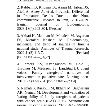
15. [
]
DOI:10.1007/s00520-020-05565-z
2. Rabbani B, Khosravi A, Azimi M, Tabrizi JS,
Atefi A, Ataey A, et al. Provincial Differential
in Premature Deaths Due to the Non-
communicable Diseases in Iran, 2016-2019.
Iranian Journal of Epidemiology.
2023;18(4):292-304. [Persian]
3. Akbari H, Mahdian M, Motalebi M, Asgarian
FS, Motalebi Kashani M. Epidemiology,
incidence, and trend of injuries in Iran: a
national study. Archives of Trauma Research.
2022;11(3):113-7. [Persian]
[
]
DOI:10.4103/atr.atr_50_22
4. Tarberg AS, Kvangarsnes M, Hole T,
Thronæs M, Madssen TS, Landstad BJ. Silent
voices: Family caregivers' narratives of
involvement in palliative care. Nursing open.
2019;6(4):1446-54. [
]
DOI:10.1002/nop2.344
5. Nemati S, Rassouli M, Ilkhani M, Baghestani
AR, Nemati M. Development and validation of
'caring ability of family caregivers of patients
with cancer scale (CAFCPCS)'. Scandinavian
journal of caring sciences. 2020;34(4):899-908.