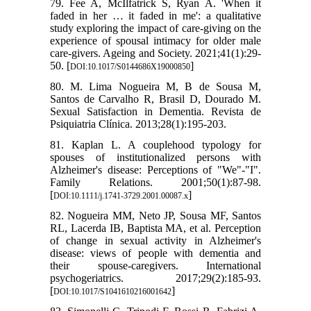
79. Fee A, McIlfatrick S, Ryan A. 'When it
faded in her … it faded in me': a qualitative
study exploring the impact of care-giving on the
experience of spousal intimacy for older male
care-givers. Ageing and Society. 2021;41(1):29-
50. [
]
DOI:10.1017/S0144686X19000850
80. M. Lima Nogueira M, B de Sousa M,
Santos de Carvalho R, Brasil D, Dourado M.
Sexual Satisfaction in Dementia. Revista de
Psiquiatria Clínica. 2013;28(1):195-203.
81. Kaplan L. A couplehood typology for
spouses of institutionalized persons with
Alzheimer's disease: Perceptions of "We"-"I".
Family Relations. 2001;50(1):87-98.
[
]
DOI:10.1111/j.1741-3729.2001.00087.x
82. Nogueira MM, Neto JP, Sousa MF, Santos
RL, Lacerda IB, Baptista MA, et al. Perception
of change in sexual activity in Alzheimer's
disease: views of people with dementia and
their spouse-caregivers. International
psychogeriatrics. 2017;29(2):185-93.
[
]
DOI:10.1017/S1041610216001642