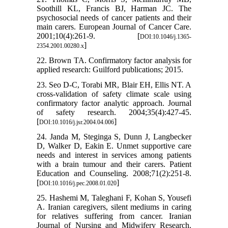
Soothill KL, Francis BJ, Harman JC. The
psychosocial needs of cancer patients and their
main carers. European Journal of Cancer Care.
2001;10(4):261-9. [
DOI:10.1046/j.1365-
]
2354.2001.00280.x
22. Brown TA. Confirmatory factor analysis for
applied research: Guilford publications; 2015.
23. Seo D-C, Torabi MR, Blair EH, Ellis NT. A
cross-validation of safety climate scale using
confirmatory factor analytic approach. Journal
of safety research. 2004;35(4):427-45.
[
]
DOI:10.1016/j.jsr.2004.04.006
24. Janda M, Steginga S, Dunn J, Langbecker
D, Walker D, Eakin E. Unmet supportive care
needs and interest in services among patients
with a brain tumour and their carers. Patient
Education and Counseling. 2008;71(2):251-8.
[
]
DOI:10.1016/j.pec.2008.01.020
25. Hashemi M, Taleghani F, Kohan S, Yousefi
A. Iranian caregivers, silent mediums in caring
for relatives suffering from cancer. Iranian
Journal of Nursing and Midwifery Research.