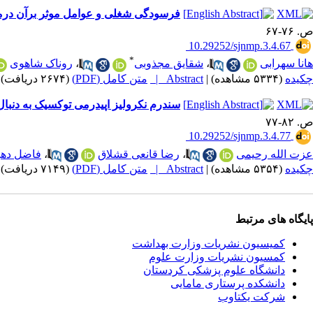
فرسودگی شغلی و عوامل موثر برآن درما
ص. ۷۶-۶۷
‎ 10.29252/sjnmp.3.4.67
*
هانا سهرابی
،
شقایق مجذوبی
،
روناک شاهوی
چکیده
(۵۳۳۴ مشاهده)
|
Abstract |
متن کامل (PDF)
(۲۶۷۴ دریافت)
سندرم نکرولیز اپیدرمی توکسیک به دنب
ص. ۸۲-۷۷
‎ 10.29252/sjnmp.3.4.77
عزت الله رحیمی
،
رضا قانعی قشلاق
،
فاضل ده
چکیده
(۵۳۵۴ مشاهده)
|
Abstract |
متن کامل (PDF)
(۷۱۴۹ دریافت)
پایگاه های مرتبط
کمیسیون نشریات وزارت بهداشت
کمسیون نشریات وزارت علوم
دانشگاه علوم پزشکی کردستان
دانشکده پرستاری مامایی
شرکت یکتاوب