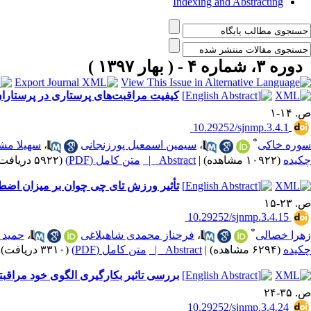
Indexing and Abstracting
دوره ۳، شماره ۴ - ( بهار ۱۳۹۷ )
کیفیت مراقبت‌های پرستاری در پرستارا
ص. ۱۴-۱
‎ 10.29252/sjnmp.3.4.1
*
سوره خاکی
،
سیمین اسمعیل پورزنجانی
،
سهیلا م
چکیده
(۱۰۹۲۲ مشاهده)
|
Abstract |
متن کامل (PDF)
(۵۹۲۲ دریافت)
تأثیر ورزش تای چی چوان بر میزان اضط
ص. ۲۳-۱۵
‎ 10.29252/sjnmp.3.4.15
*
زهرا خصالی
،
فرحناز محمدی شاهبلاغی
،
حمید 
چکیده
(۶۲۹۴ مشاهده)
|
Abstract |
متن کامل (PDF)
(۳۳۱۰ دریافت)
بررسی تاثیر بکارگیری الگوی خود مراقبت
ص. ۳۵-۲۴
‎ 10.29252/sjnmp.3.4.24