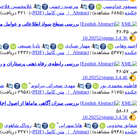
مسعود خداویسی
،
مرضیه رحمتی
،
غلامحسین فلاحی 
چکیده
(۶۸۸۵ مشاهده)
|
Abstract |
متن کامل (PDF)
(۴۲۱۰ دریافت)
بررسی سطح سواد اطلاعاتی و عوامل مرتبط
ص. ۴۵-۳۶
‎ 10.29252/sjnmp.3.4.36
احمد وهابی
،
مهناز صیادی
،
نادیا صنیعی
چکیده
(۵۳۷۷ مشاهده)
|
Abstract |
متن کامل (PDF)
(۲۴۳۶ دریافت)
بررسی رابطه‌ی رفاه ذهنی پرستاران و 
ص. ۵۷-۴۶
‎ 10.29252/sjnmp.3.4.46
*
فاطمه محمدی پور
،
مهدی صحرائی بیرانوند
،
شبن
چکیده
(۶۱۷۵ مشاهده)
|
Abstract |
متن کامل (PDF)
(۲۹۵۸ دریافت)
بررسی میزان آگاهی ماماها از اصول اخل
ص. ۶۶-۵۸
‎ 10.29252/sjnmp.3.4.58
*
شقایق مجذوبی
،
هانا سهرابی
،
روناک شاهوی
چکیده
(۵۹۴۸ مشاهده)
|
Abstract |
متن کامل (PDF)
(۳۲۷۱ دریافت)