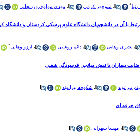
*
نیا
،
منوچهر کرمی
،
مهدی مولوی وردنجانی
 با آن در دانشجویان دانشگاه علوم پزشکی کردستان و دانشگاه کردست
*
،
بشری وهابی
،
دائم روشنی
،
آرزو وهابی
رضایت بیماران با نقش میانجی فرسودگی شغلی
م بیرانوند
،
شکوفه بیرانوند
اق حرفه ای
،
مهسا سهرابی