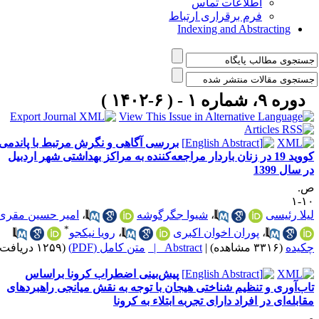
اطلاعات تماس
فرم برقراری ارتباط
Indexing and Abstracting
دوره ۹، شماره ۱ - ( ۶-۱۴۰۲ )
بررسی آگاهی و نگرش مرتبط با پاندمی
کووید 19 در زنان باردار مراجعه‌کننده به مراکز بهداشتی شهر اردبیل
 سال 1399
.
۱۰
یلا رئیسی
،
شیوا جگرگوشه
،
امیر حسین مقری
*
،
پوران اخوان اکبری
،
رویا نیکجو
کیده
(۳۳۱۶ مشاهده)
|
Abstract |
متن کامل (PDF)
(۱۲۵۹ دریافت)
پیش‌بینی اضطراب کرونا براساس
اب‌آوری و تنظیم شناختی هیجان با توجه به نقش میانجی راهبردهای
قابله‌ای در افراد دارای تجربه ابتلاء به کرونا
.