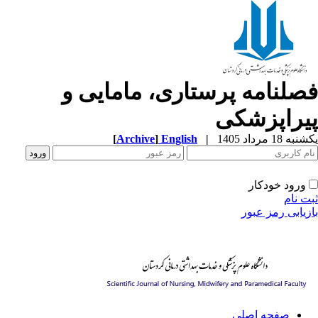
صلنامه پرستاری، مامایی و
یراپزشکی
ه 18 مرداد 1405
|
English
]
Archive
[
ورود خودکار
ت نام
زیابی رمز عبور
صفحه اصلی