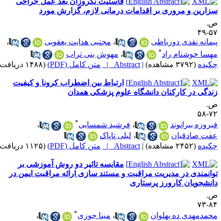
فاسئیت نکروزان بعد عمل جراحی
زارین و مروری بر اقدامات درمانی لازم،‌ گزارش مورد
.
۵۷-
یمانه نقدی دورباطی
،
مجتبی هدایت یعقوبی
،
*
هسا خوشنام راد
،
مهوش بنی تراب
کیده
(۳۷۹۲ مشاهده)
|
Abstract |
متن کامل (PDF)
(۱۴۸۸ دریافت)
ارتباط بین اضطراب کرونا و کیفیت
ندگی در کارکنان دانشگاه علوم پزشکی همدان
.
۷۲-
*
یروزه بیرانوند
،
فرشید شمسایی
،
فت صادقیان
،
لیلی تاپاک
کیده
(۲۴۵۲ مشاهده)
|
Abstract |
متن کامل (PDF)
(۱۱۲۵ دریافت)
مقایسه تاثیر دو روش آموزشی بر
وانمندی در مدیریت مراقبت و مستند سازی ارائه مراقبت ایمن در
انشجویان کارورز پرستاری
.
۸۴-
*
حمدمهدی ده پهلوان
،
مینا جوزی
،