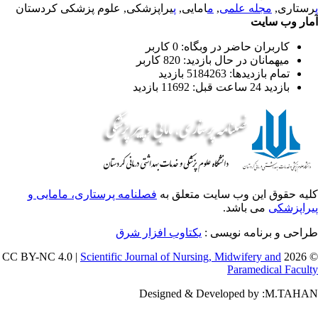
ستاری,
مجله علمی
,
م
امایی,
پ
یراپزشکی, علوم پزشکی کردستان
ار وب سایت
کاربران حاضر در وبگاه: 0 کاربر
میهمانان در حال بازدید: 820 کاربر
تمام بازدید‌ها: 5184263 بازدید
بازدید 24 ساعت قبل: 11692 بازدید
یه حقوق این وب سایت متعلق به
فصلنامه پرستاری، مامایی و
راپزشکی
می باشد.
احی و برنامه نویسی :
یکتاوب افزار شرق
Scientific Journal of Nursing, Midwifery and
© 202
Paramedical Facul
Designed & Developed by :M.TAH