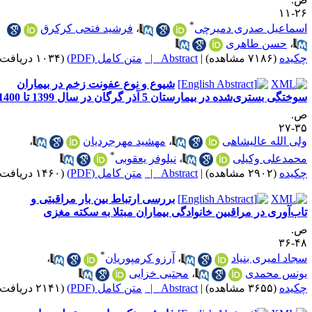
۲۶-
*
سماعیل صدری دمیرچی
،
فرشید فتحی کرکرق
،
حسن طاهری
کیده
(۷۱۸۶ مشاهده)
|
Abstract |
متن کامل (PDF)
(۱۰۳۴ دریافت)
شیوع و نوع عفونت زخم در بیماران
ختگی بستری‌شده در بیمارستان 5 آذر گرگان در سال 1399 تا 1400
.
۳۵-
لی الله عالیشاهی
،
مهشید مهرجردیان
،
*
حمدعلی وکیلی
،
نیلوفر یعقوبی
کیده
(۲۹۰۲ مشاهده)
|
Abstract |
متن کامل (PDF)
(۱۴۶۰ دریافت)
بررسی ارتباط بین بار مراقبتی و
اب‌آوری در مراقبین خانوادگی بیماران مبتلا به سکته مغزی
.
۴۸-
*
جاد امیری بنیاد
،
آرزو کرمپوریان
،
ونس محمدی
،
مجتبی خزایی
کیده
(۳۶۵۵ مشاهده)
|
Abstract |
متن کامل (PDF)
(۲۱۴۱ دریافت)