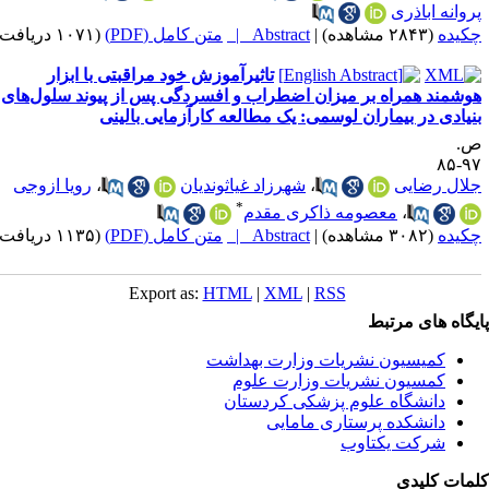
روانه اباذری
کیده
(۲۸۴۳ مشاهده)
|
Abstract |
متن کامل (PDF)
(۱۰۷۱ دریافت)
تاثیرآموزش خود مراقبتی با ابزار
وشمند همراه بر میزان اضطراب و افسردگی پس از پیوند سلول‌های
نیادی در بیماران لوسمی: یک مطالعه کارآزمایی بالینی
.
۹۷-
لال رضایی
،
شهرزاد غیاثوندیان
،
رویا ازوجی
*
،
معصومه ذاکری مقدم
کیده
(۳۰۸۲ مشاهده)
|
Abstract |
متن کامل (PDF)
(۱۱۳۵ دریافت)
Export as:
HTML
|
XML
|
RSS
یگاه های مرتبط
کمیسیون نشریات وزارت بهداشت
کمسیون نشریات وزارت علوم
دانشگاه علوم پزشکی کردستان
دانشکده پرستاری مامایی
شرکت یکتاوب
مات کلیدی