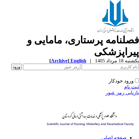
صلنامه پرستاری، مامایی و
یراپزشکی
ه 18 مرداد 1405
|
English
]
Archive
[
ورود خودکار
ت نام
زیابی رمز عبور
صفحه اصلی