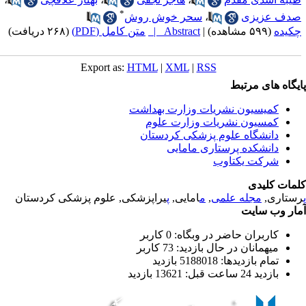
*
دف عزیزی
،
سحر خوش روش
کیده
(۵۹۹ مشاهده)
|
Abstract |
متن کامل (PDF)
(۲۶۸ دریافت)
Export as:
HTML
|
XML
|
RSS
یگاه های مرتبط
کمیسیون نشریات وزارت بهداشت
کمسیون نشریات وزارت علوم
دانشگاه علوم پزشکی کردستان
دانشکده پرستاری مامایی
شرکت یکتاوب
مات کلیدی
ستاری,
مجله علمی
,
م
امایی,
پ
یراپزشکی, علوم پزشکی کردستان
ار وب سایت
کاربران حاضر در وبگاه: 0 کاربر
میهمانان در حال بازدید: 73 کاربر
تمام بازدید‌ها: 5188018 بازدید
بازدید 24 ساعت قبل: 13621 بازدید