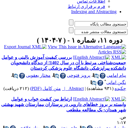
اطلاعات تماس
فرم برقراری ارتباط
Indexing and Abstracting
دوره ۱۱، شماره ۱ - ( ۷-۱۴۰۴ )
بررسی کیفیت آموزش بالینی و عوامل
جمعیت‌شناختی مرتبط با آن در سال 1402؛ از دیدگاه دانشجویان
انشکده پیراپزشکی دانشگاه علوم پزشکی کردستان
یام امامی
،
پرویز فتوحی
،
مختار یعقوبی
،
*
گین امانی
کیده
(۹۳۱ مشاهده)
|
Abstract |
متن کامل (PDF)
(۲۱۲ دریافت)
ارتباط بین کیفیت خواب و عوامل
ابسته بر بروز خطاهای دارویی در پرستاران بیمارستان شهید بهشتی
هر همدان: یک مطالعه مقطعی
.
۱۷
یبه اسدی مقدم
،
هاجر نجفی
،
بهناز علافچی
،