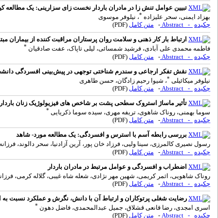
تبیین عوامل تنش زا در مادران باردار نخست زای سزارینی: یک مطالعه ک
*
بهزاد ایمنی، سحر علیزاده
، نیلوفر موسوی
چکیده
- Abstract
-
متن کامل
(PDF)
ارتباط بار کار ذهنی و سلامت روان پرستاران مراقبت کننده از بیماران مبتلا ب
*
فاطمه محمدی علی آبادی، فرشید شمسائی، لیلی تاپاک، عفت صادقیان
چکیده
- Abstract
-
متن کامل
(PDF)
نقش تفکر ارجاعی و سندرم شناختی توجهی در پیش‌بینی افسردگی دانشج
*
نیلوفر میکائیلی
، شیوا رحیم زادگان، حسن طاهری
چکیده
- Abstract
-
متن کامل
(PDF)
تأثیر ماساژ استروک سطحی پشت بر شاخص های فیزیولوژیک زنان باردار 
*
سوما بهمنی، روناک شاهوی، تریفه مهری، سیده سوما ذکریایی
چکیده
- Abstract
-
متن کامل
(PDF)
بررسی رابطه آسم با استرس و افسردگی: یک مطالعه مورد- شاهد
رسول نصیری کالمرزی، سینا ولیی، فرزاد خان پور، آرین آزادنیا، سحر دالوند، فرزانه
چکیده
- Abstract
-
متن کامل
(PDF)
اضطراب و افسردگی و عوامل مرتبط در مادران باردار
روناک شاهویی، اثمر کریمی، شهین مهر نژادی، شعله شاه غیبی، گلاله کرمی، فرزان
چکیده
- Abstract
-
متن کامل
(PDF)
رضایت شغلی پرتوکاران و ارتباط آن با دانش، نگرش و عملکرد نسبت به
*
اسری امجدی، رضا قانعی قشلاق، جمیل عبدالمحمدی، فاضل دهون
چکیده
- Abstract
-
متن کامل
(PDF)