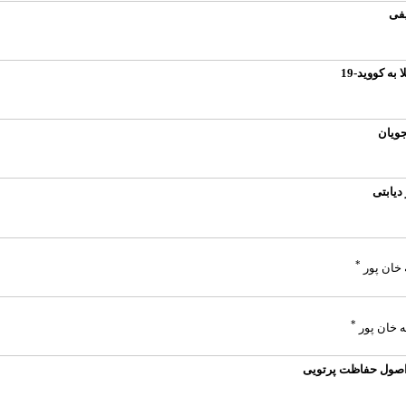
یفی
ه کووید-19
ویان
دیابتی
*
 خان پور
*
ه خان پور
 اصول حفاظت پرتویی