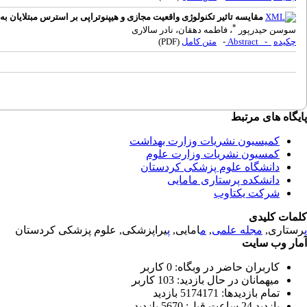
مقایسه تاثیر تکنولوژی واقعیت مجازی و هیپنوتراپی بر استرس مبتلایان ب
*
سوسن حیدرپور
، فاطمه دهقان، نادر سالاری
چکیده
- Abstract
-
متن کامل
(PDF)
پایگاه های مرتبط
کمیسیون نشریات وزارت بهداشت
کمسیون نشریات وزارت علوم
دانشگاه علوم پزشکی کردستان
دانشکده پرستاری مامایی
شرکت یکتاوب
کلمات کلیدی
پ
رستاری,
مجله علمی
,
م
امایی,
پ
یراپزشکی, علوم پزشکی کردستان
آمار وب سایت
کاربران حاضر در وبگاه: 0 کاربر
میهمانان در حال بازدید: 103 کاربر
تمام بازدید‌ها: 5174171 بازدید
بازدید 24 ساعت قبل: 5670 بازدید