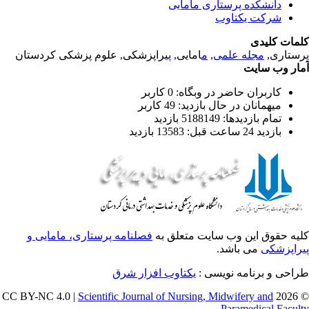
دانشکده پرستاری مامایی
شرکت یکتاوب
مات کلیدی
تاری,
مجله علمی
,
م
امایی,
پ
یراپزشکی, علوم پزشکی کردستان
ار وب سایت
کاربران حاضر در وبگاه: 0 کاربر
میهمانان در حال بازدید: 49 کاربر
تمام بازدید‌ها: 5188149 بازدید
بازدید 24 ساعت قبل: 13583 بازدید
یه حقوق این وب سایت متعلق به
فصلنامه پرستاری، مامایی و
راپزشکی
می باشد.
احی و برنامه نویسی :
یکتاوب افزار شرق
Scientific Journal of Nursing, Midwifery and
© 
Paramedical Facu