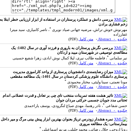
بررسی دانش و عملکرد پرستاران در استفاده از ابزار ارزیابی خطر ابتلا به
خم فشاری برادن
*
هرنوش خوش تراش، مرضیه جهانی صیاد نویری
، ناصر کامیاری، سید میترا
فارزاده
کیده
- Abstract
-
متن کامل
(PDF)
بررسی نگرش پرستاران به باروری و فرزند آوری در سال 1402: یک
طالعه‌ی توصیفی در شهرستان میبد و اردکان
*
یر سلمانی
، فاطمه طالب نیری، لیلا کمال نوش ابادی، زهرا شفیع حسینی
کیده
- Abstract
-
متن کامل
(PDF)
میزان رضایتمندی دانشجویان پرستاری از واحد کاراموزی مدیریت
رستاری دانشگاه علوم پزشکی کردستان در سال 1401: یک مطالعه مقطعی
*
ونا نعمتی، سینا ولیئی، مختار محمودی
کیده
- Abstract
-
متن کامل
(PDF)
تاثیر هشت هفته تمرینات منتخب تای چی بر تعادل و قدرت عضلانی اندام
حتانی مدد جویان جسمی حرکتی مردان جوان
*
سن شفاعی
، نادر رهنما، مهدی صباغ لنگرودی، یوسف یاراحمدی
کیده
- Abstract
-
متن کامل
(PDF)
نمره هشدار زودرس تریاژ بعنوان بهترین ابزار پیش بینی مرگ و میر داخل
یمارستانی: یک مطالعه مروری
*
ویا ازوجی، جلال رضائی، محمد جلیلی، مریم اسماعیلی