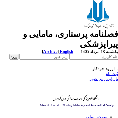
صلنامه پرستاری، مامایی و
یراپزشکی
 18 مرداد 1405
|
English
]
Archive
[
ورود خودکار
 نام
یابی رمز عبور
صفحه اصلی