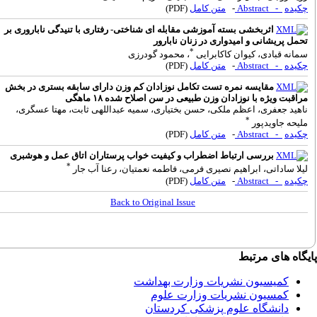
کیده
- Abstract
-
متن کامل
(PDF)
اثربخشی بسته آموزشی مقابله ای شناختی- رفتاری با تنیدگی ناباروری بر
حمل پریشانی و امیدواری در زنان نابارور
*
مانه قبادی، کیوان کاکابرایی
، محمود گودرزی
کیده
- Abstract
-
متن کامل
(PDF)
مقایسه نمره تست تکامل نوزادان کم وزن دارای سابقه بستری در بخش
راقبت ویژه با نوزادان وزن طبیعی در سن اصلاح شده ١٨ ماهگی
اهید جعفری، اعظم ملکی، حسن بختیاری، سمیه عبداللهی ثابت، مهتا عسگری،
*
لیحه جاویدپور
کیده
- Abstract
-
متن کامل
(PDF)
بررسی ارتباط اضطراب و کیفیت خواب پرستاران اتاق عمل و هوشبری
*
یلا ساداتی، ابراهیم نصیری فرمی، فاطمه نعمتیان، رعنا آب جار
کیده
- Abstract
-
متن کامل
(PDF)
Back to Original Issue
گاه های مرتبط
کمیسیون نشریات وزارت بهداشت
کمسیون نشریات وزارت علوم
دانشگاه علوم پزشکی کردستان