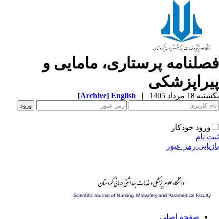
صلنامه پرستاری، مامایی و
یراپزشکی
ه 18 مرداد 1405
|
English
]
Archive
[
ورود خودکار
ت نام
زیابی رمز عبور
صفحه اصلی