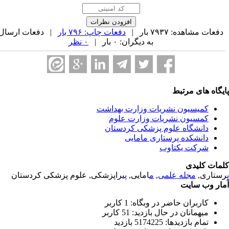
فعات مشاهده: ۷۹۳۷ بار |
دفعات چاپ: ۷۹۶ بار
| دفعات ارسال
به دیگران: ۰ بار |
۰ نظر
یگاه های مرتبط
کمیسیون نشریات وزارت بهداشت
کمسیون نشریات وزارت علوم
دانشگاه علوم پزشکی کردستان
دانشکده پرستاری مامایی
شرکت یکتاوب
مات کلیدی
ستاری,
مجله علمی
,
م
امایی,
پ
یراپزشکی, علوم پزشکی کردستان
ار وب سایت
کاربران حاضر در وبگاه: 1 کاربر
میهمانان در حال بازدید: 51 کاربر
تمام بازدید‌ها: 5174225 بازدید