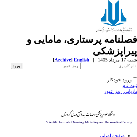
صلنامه پرستاری، مامایی و
یراپزشکی
1 مرداد 1405
|
English
]
Archive
[
ورود خودکار
ت نام
زیابی رمز عبور
صفحه اصلی