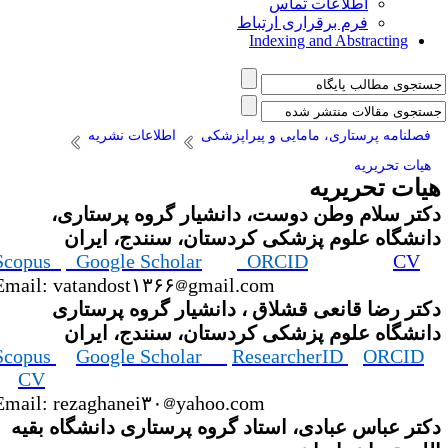
اطلاعات تماس
فرم برقراری ارتباط
Indexing and Abstracting
فصلنامه پرستاری، مامایی و پیراپزشکی
اطلاعات نشریه
هیات تحریریه
یات تحریریه
کتر سلام وطن دوست، دانشیار گروه پرستاری،
انشگاه علوم پزشکی کردستان، سنندج، ایران
Scopus
Google Scholar
ORCID
CV
Email: vatandost۱۳۶۶
gmail.com
کتر رضا قانعی قشلاق ، دانشیار گروه پرستاری
انشگاه علوم پزشکی کردستان، سنندج، ایران
Scopus
Google Scholar
ResearcherID
ORCID
CV
Email: rezaghanei۳۰
yahoo.com
کتر عباس عبادی، استاد گروه پرستاری دانشگاه بقیه