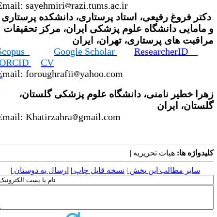
Email: sayehmiri
razi.tums.ac.ir
کتر فروغ رفیعی، استاد پرستاری، دانشکده پرستاری
 مامایی دانشگاه علوم پزشکی ایران، مرکز تحقیقات
راقبت های پرستاری، تهران، ایران
Scopus
Google Scholar
ResearcherID
ORCID
CV
E
mail:
foroughrafii
yahoo.com
هرا خطیر نامنی، دانشگاه علوم پزشکی گلستان،
لستان، ایران
Email: Khatirzahra
gmail.com
لیدواژه ها:
هیات تحریریه |
سایر مطالب این بخش
|
نسخه قابل چاپ
|
ارسال به دوستان
|