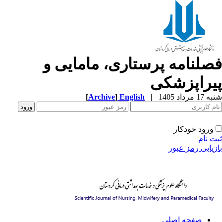
صلنامه پرستاری، مامایی و
یراپزشکی
1 مرداد 1405
|
English
]
Archive
[
ورود خودکار
ت نام
زیابی رمز عبور
صفحه اصلی