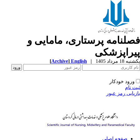
صلنامه پرستاری، مامایی و
یراپزشکی
ه 18 مرداد 1405
|
English
]
Archive
[
ورود خودکار
ت نام
زیابی رمز عبور
صفحه اصلی