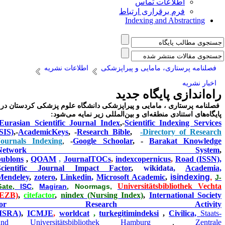
اطلاعات تماس
فرم برقراری ارتباط
Indexing and Abstracting
فصلنامه پرستاری، مامایی و پیراپزشکی
اطلاعات نشریه
اخبار نشریه
اه‌اندازی پایگاه جدید
صلنامه پرستاری ، مامایی و پیراپزشکی دانشگاه علوم پزشکی کردستان در
ایگاه‌های استنادی منطقه‌ای و بین‌المللی زیر نمایه می‌شود
:
-
Eurasian Scientific Journal Index
,-
Scientific Indexing Service
(SIS)
,-
AcademicKeys
, -
Research Bible
,
-Directory of Researc
Journals Indexing
,
-
Google Schoolar
,
-
Barakat Knowledg
Network Syste
publons
,
QOAM
,
JournalTOCs
,
indexcopernicus
,
Road (ISSN)
Scientific Journal Impact Factor
,
wikidata,
Academia
Mendeley
,
zotero
,
Linkedin
,
Microsoft Academic
,
isindexing
,
J
Universitätsbibliothek Vecht
Gate,
ISC
,
Magiran
, Noormags,
(EZB)
,
citefactor
,
nindex (Nursing Index)
,
International Societ
for Research Activit
(ISRA)
,
ICMJE
,
worldcat
,
turkegitimindeksi
,
Civilica,
Staats
und Universitätsbibliothek Hamburg
,
Zentral