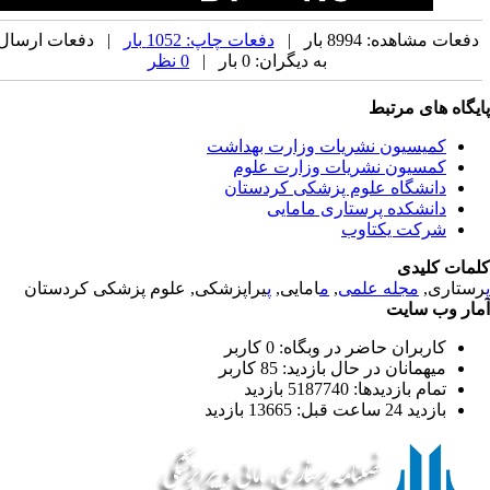
فعات مشاهده: 8994 بار |
دفعات چاپ: 1052 بار
| دفعات ارسال
به دیگران: 0 بار |
0 نظر
یگاه های مرتبط
کمیسیون نشریات وزارت بهداشت
کمسیون نشریات وزارت علوم
دانشگاه علوم پزشکی کردستان
دانشکده پرستاری مامایی
شرکت یکتاوب
مات کلیدی
ستاری,
مجله علمی
,
م
امایی,
پ
یراپزشکی, علوم پزشکی کردستان
ار وب سایت
کاربران حاضر در وبگاه: 0 کاربر
میهمانان در حال بازدید: 85 کاربر
تمام بازدید‌ها: 5187740 بازدید
بازدید 24 ساعت قبل: 13665 بازدید