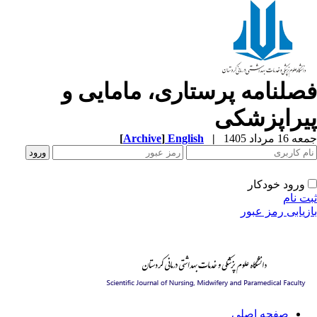
صلنامه پرستاری، مامایی و
یراپزشکی
1 مرداد 1405
|
English
]
Archive
[
ورود خودکار
ت نام
زیابی رمز عبور
صفحه اصلی