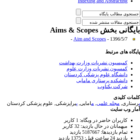
Indexing and Abstracting
بایگانی بخش
Aims & Scopes
Aim and Scopes
- 1396/5/7 -
پایگاه های مرتبط
کمیسیون نشریات وزارت بهداشت
کمسیون نشریات وزارت علوم
دانشگاه علوم پزشکی کردستان
دانشکده پرستاری مامایی
شرکت یکتاوب
کلمات کلیدی
پ
رستاری,
مجله علمی
,
م
امایی,
پ
یراپزشکی, علوم پزشکی کردستان
آمار وب سایت
کاربران حاضر در وبگاه: 1 کاربر
میهمانان در حال بازدید: 32 کاربر
تمام بازدید‌ها: 5187667 بازدید
بازدید 24 ساعت قبل: 13753 بازدید