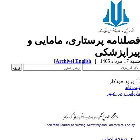
صلنامه پرستاری، مامایی و
یراپزشکی
1 مرداد 1405
|
English
]
Archive
[
ورود خودکار
ت نام
زیابی رمز عبور
صفحه اصلی