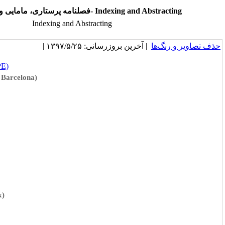
فصلنامه پرستاری، مامایی و پیراپزشکی- 
Indexing and Abstracting
| خرین بروزرسانی: ۱۳۹۷/۵/۲۵
*publicationethics (COPE)
*
MIAR (Universitat de Barcelona)
*
DOAJ
*
isindexing
*
J-Gate
*
ISC
*
Magiran
*
ICMJE
*
Civilica
*
citefactor
*
nindex (Nursing Index)
*Noormags
*SID