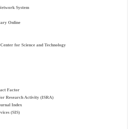
*
Google Schoolar
*
Barakat Knowledge Network System
*
WorldCat
*
Cancer Research Library Online
*
NSD
*
Journal Reference
*
Regional Information Center for Science and Technology
*
publons
*
Türk Eğitim İndeksi
*
JournalTOCs
*
indexcopernicus
*
Road (ISSN)
*
Scientific Journal Impact Factor
*
International Society for Research Activity (ISRA)
*
Eurasian Scientific Journal Index
*
Scientific Indexing Services (SIS)
*
AcademicKeys
*
Research Bible