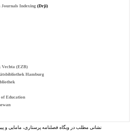
*
Directory of Research Journals Indexing
(Drji)
*
QOAM
*
wikidata
*
Academia
*
Mendeley
*
zotero
*
Linkedin
*
Microsoft Academic
*
Universitätsbibliothek Vechta (EZB)
*
Staats- und Universitätsbibliothek Hamburg
*
Zentrale Hochschulbibliothek
*
TIB – Leibniz
*
Heidelberg University of Education
*
University of Saskatchewan
*
Univerzita Karlova
طلب در وبگاه فصلنامه پرستاری، مامایی و پیراپزشکی