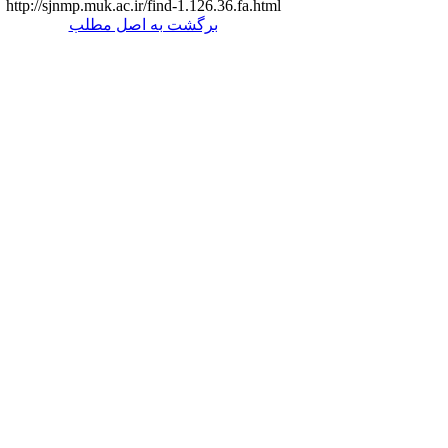
http://sjnmp.muk.ac.ir/find-1.126.36.fa.html
برگشت به اصل مطلب