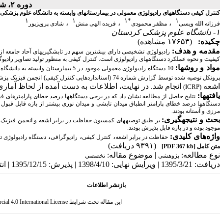
دوره ۲، شماره ۲ - ( پائیز ۱۳۹۵ )
کنترل کیفی دستگاههای رادیولوژی معمولی در بیمارستانهای وابسته به دانشگاه علوم پزشکی
۱
۱
۱
*
۱
،
،
،
فرزانه الله ویسی
مظفر محمودی
فریده الهی منش
شادی پرویزپور
۱- دانشگاه علوم پزشکی کردستان
چکیده:
(۱۷۶۵۳ مشاهده)
قدمه و هدف:
رادیولوژی تشخیصی دارای بیشترین سهم در تابش­گیری­های آحاد جامعه ا
کیفیت و نحوه عملکرد دستگاههای رادیولوژی است. کنترل کیفی به منظور تولید تصاویر رادیوگراف
واد و روشها:
روتکل توصیه شده توسط گزارش شماره 74 (استانداردهایی کنترل کیفی) انجمن فیزیک پزشکی آمریکا
اشعه
انجام شد. در نهایت، اطلاعات به دست آمده از لحاظ آماری
(ICRP)
یافته­ها:
نتایج حاصل از مطالعه نشان داد که در برخی دستگاهها درصد خطای پارامترهای فیلت
دستگاهها درصد خطای پارامتر انطباق میدان تابشی و میدان نوری بیشتر از بازه قابل قبول
مرزی و آستانه بودند.
حث و نتیجه­گیری:
بر طبق توصیه­های
کمسیون حفاظت در برابر اشعه و انجمن فیزیک 
موجود بوده و در بازه قابل پذیرش بودند.
واژه‌های کلیدی:
،
،
،
حفاظت در برابر اشعه
کنترل کیفی
رادیوگرافی
دستگاه رادیولوژی
(۹۳۹۱ دریافت)
متن کامل
[PDF 367 kb]
نوع مطالعه:
| موضوع مقاله:
پژوهشي
تخصصي
دریافت: 1395/3/21 | ویرایش نهایی: 1398/4/10 | پذیرش: 1395/12/15 | انتشار: 1396/2/27 | انتشار الکترونیک: 1396/2/27
بازنشر اطلاعات
این مقاله تحت شرایط
ternational License