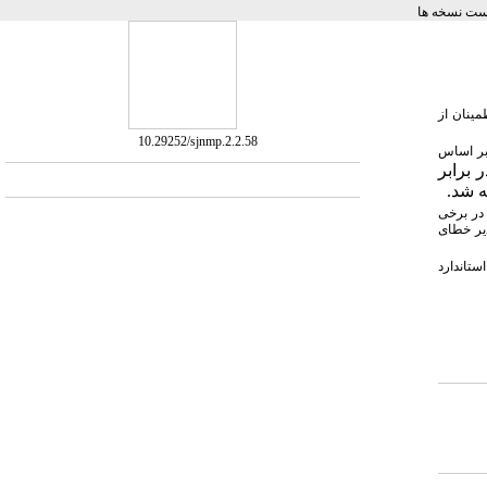
ست نسخه ها
مینان از
‎ 10.29252/sjnmp.2.2.58
آزمون کنترل کیفی استاندارد بر اساس
 در برابر
ه شد.
 در برخی
دیر خطای
ستاندارد