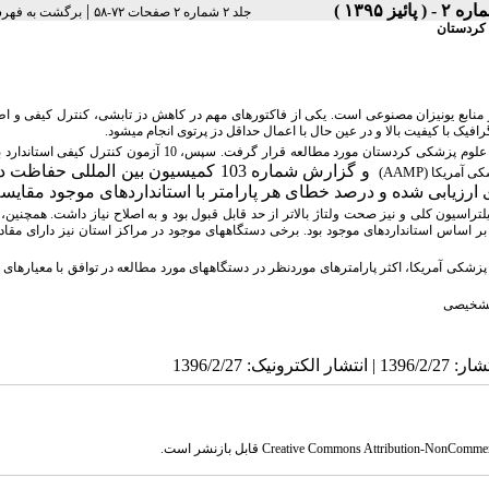
|
جلد ۲ شماره ۲ صفحات ۷۲-۵۸
برگشت به فهر
 کردستان
ز منابع یونیزان مصنوعی است. یکی از فاکتورهای مهم در کاهش دز تابشی، کنترل کیفی و اط
یک با کیفیت بالا و در عین حال با اعمال حداقل دز پرتوی انجام می­شود.
10 دستگاه رادیولوژی معمولی موجود در 5 بیمارستان وابسته به دانشگاه علوم پزشکی کردستان مورد مطالعه قرار گرفت. سپس، 10 
و گزارش شماره 103 کمیسیون بین المللی حفاظت
(AAMP)
 ارزیابی شده و درصد خطای هر پارامتر با استانداردهای موجود مقایس
راسیون کلی و نیز صحت ولتاژ بالاتر از حد قابل قبول بود و به اصلاح نیاز داشت. همچنین،
 بر اساس استانداردهای موجود بود. برخی دستگاههای موجود در مراکز استان نیز دارای مقا
پزشکی آمریکا
، اکثر پارامترهای موردنظر در دستگاههای مورد مطالعه در توافق با معیارهای ا
 تشخیصی
Creative Commons Attribution-NonCommercial 4.0 In
قابل بازنشر است.