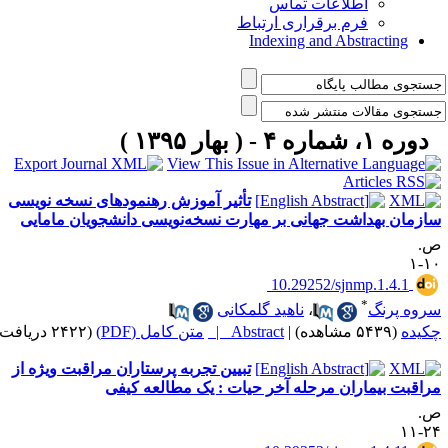
اطلاعات تماس
فرم برقراری ارتباط
Indexing and Abstracting
دوره ۱، شماره ۴ - ( بهار ۱۳۹۵ )
تأثیر آموزش رهنمودهای نسخه نویسی
ازمان بهداشت جهانی بر مهارت نسخه‌نویسی دانشجویان مامایی
.
۱۰
‎ 10.29252/sjnmp.1.4.1
*
روه پرنگ
،
ناهید گلمکانی
کیده
(۵۴۳۹ مشاهده)
|
Abstract |
متن کامل (PDF)
(۲۴۲۲ دریافت)
تبیین تجربه پرستاران مراقبت ویژه از
راقبت بیماران مرحله آخر حیات : یک مطالعه کیفی
.
۲۴-