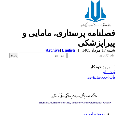
صلنامه پرستاری، مامایی و
یراپزشکی
1 مرداد 1405
|
English
]
Archive
[
ورود خودکار
ت نام
زیابی رمز عبور
صفحه اصلی