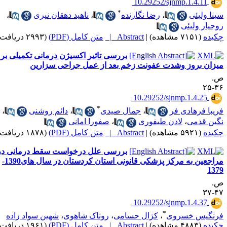
‎ 10.29252/sjnmp.1.4.11
*
ینا ولیئی
،
رضا نگارنده
،
ناهید دهقان نیری
،
وجیار ولیئی
کیده
(۷۱۵۱ مشاهده)
|
Abstract |
متن کامل (PDF)
(۲۹۹۳ دریافت)
بررسی تاثیر اکسیژن درمانی تکمیلی بر
یزان بروز وشدت عفونت زخم بعد از عمل جراحی سزارین
.
۳۶-
‎ 10.29252/sjnmp.1.4.25
*
ریبا فرهادی فر
،
جمال صیدی
،
دائم روشنی
،
گین قدمی
،
لادن طیفوری
،
صفورا امانی
کیده
(۵۹۲۱ مشاهده)
|
Abstract |
متن کامل (PDF)
(۱۸۷۸ دریافت)
بررسی علل درخواست سقط درمانی در
مراجعین به مرکز پزشکی قانونی استان کردستان در سال های1390-
137
.
۴۷-
‎ 10.29252/sjnmp.1.4.37
*
رنگیس خسروی
،
کژال حسامی
،
روناک شاهوی
،
شهین سواد زاده
کیده
(۴۸۸۳ مشاهده)
|
Abstract |
متن کامل (PDF)
(۱۹۶۱ دریافت)