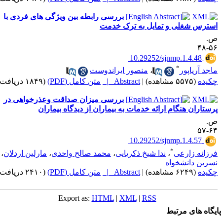
بررسی رابطه بین ویژگی های فردی با
سترس شغلی و تمایل به ترک خدمت
.
۵۶-
‎ 10.29252/sjnmp.1.4.48
*
اجد آریاپور
،
منصور ایراندوست
کیده
(۵۵۷۵ مشاهده)
|
Abstract |
متن کامل (PDF)
(۱۸۴۹ دریافت)
بررسی میزان صداقت وعذرخواهی در
رستاران هنگام ارائه خدمات به بیماران از دیدگاه بیماران
.
۶۴-
‎ 10.29252/sjnmp.1.4.57
*
رزانه زارعی
،
ندا شیخ ذکریایی
،
محمد صالح واحدی
،
مارلین اردلان
،
سرین دانشخواه
کیده
(۶۲۴۹ مشاهده)
|
Abstract |
متن کامل (PDF)
(۲۴۱۰ دریافت)
Export as:
HTML
|
XML
|
RSS
یگاه های مرتبط