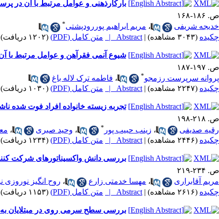
بارکارذهنی و عوامل مرتبط با آن در پرس
ص. ۱۸۶-۱۶۸
*
خدیجه شریفی
،
مریم ابراهیم پوررودپشتی
چکیده
(۳۰۴۳ مشاهده)
|
Abstract |
متن کامل (PDF)
(۱۲۰۲ دریافت)
شیوع آنمی فقرآهن و عوامل مرتبط با آن در
ص. ۱۹۷-۱۸۷
*
پروانه سرپرست رزمجو
،
فاطمه ترک لاله باغ
چکیده
(۲۲۴۷ مشاهده)
|
Abstract |
متن کامل (PDF)
(۱۰۳۰ دریافت)
تجربه زیسته خانواده افراد فوت شده ناش
ص. ۲۱۸-۱۹۸
*
رقیه صدیفی
،
زینب حبیب پور
،
وحید صبری
،
معص
چکیده
(۲۴۴۶ مشاهده)
|
Abstract |
متن کامل (PDF)
(۱۲۳۴ دریافت)
بررسی دانش واکسیناتورهای شرکت کننده در برنامه کشوری واکسیناسیون کووید-9
ص. ۲۳۴-۲۱۹
مریم آقابراری
،
مهسا خدمتی زارع
،
روح انگیز نوروزی نی
چکیده
(۲۶۱۶ مشاهده)
|
Abstract |
متن کامل (PDF)
(۱۱۵۳ دریافت)
بررسی سطح سرمی روی در مبتلایان به 