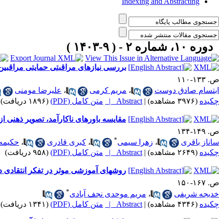
Indexing and Abstracting
دوره ۱۰، شماره ۲ - ( ۹-۱۴۰۳ )
بررسی نیازهای مراقبتی حمایتی مراقبین 
ص. ۱۳۳-۱۱۰
ابتسام صادق دوست
،
مریم کرمی
،
علیرضا مومنی
چکیده
(۳۹۷۶ مشاهده)
|
Abstract |
متن کامل (PDF)
(۱۸۹۶ دریافت)
مقایسه باورهای ناکارآمد، تصویر ذهنی از
ص. ۱۴۹-۱۳۴
*
ساناز باقری
،
زهرا سیمی
،
کبری قادری
،
حکیمه 
چکیده
(۲۶۴۹ مشاهده)
|
Abstract |
متن کامل (PDF)
(۹۵۸ دریافت)
روشهای آموزشی موثر در تفکر انتقادی د
ص. ۱۶۷-۱۵۰
*
خدیجه شریفی
،
مریم موحدی نجف آبادی
چکیده
(۴۳۴۶ مشاهده)
|
Abstract |
متن کامل (PDF)
(۱۳۴۱ دریافت)