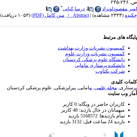
ص. ۲۴۶-۲۳۵
*
امیر مقصودلونزاد
،
درسا کیانی
چکیده
(۲۳۳۳ مشاهده)
|
Abstract |
متن کامل (PDF)
(۱۰۵۳ دریافت)
پایگاه های مرتبط
کمیسیون نشریات وزارت بهداشت
کمسیون نشریات وزارت علوم
دانشگاه علوم پزشکی کردستان
دانشکده پرستاری مامایی
شرکت یکتاوب
کلمات کلیدی
پ
رستاری,
مجله علمی
,
م
امایی,
پ
یراپزشکی, علوم پزشکی کردستان
آمار وب سایت
کاربران حاضر در وبگاه: 0 کاربر
میهمانان در حال بازدید: 48 کاربر
تمام بازدید‌ها: 5168572 بازدید
بازدید 24 ساعت قبل: 3132 بازدید