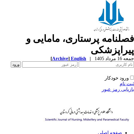
صلنامه پرستاری، مامایی و
یراپزشکی
1 مرداد 1405
|
English
]
Archive
[
ورود خودکار
ت نام
زیابی رمز عبور
صفحه اصلی