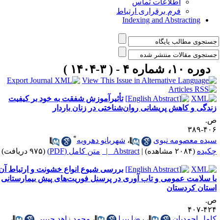
اطلاعات تماس
فرم برقراری ارتباط
Indexing and Abstracting
دوره ۱۰، شماره ۴ - ( ۳-۱۴۰۴ )
تأثیرآموزش شفقت به خود بر کیفیت
ندگی و کاهش پریشانی روان‌شناختی در زنان باردار
.
۴۰۶-۳
*
یده معصومه نبوی
،
شهربانو دهرویه
کیده
(۲۰۸۴ مشاهده)
|
Abstract |
متن کامل (PDF)
(۹۷۵ دریافت)
بررسی شیوع انواع خشونت و ارتباط آن
ا سلامت عمومی و تاب آوری در پرسنل فوریت‌های پیش بیمارستانی
ستان کردستان
.
۴۲۴-۴
امل احمدیان
،
رضا پیرا
،
محمد زاهد حبیبی
،