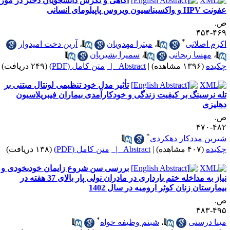
آگاهی و نگرش دانشجویان دختر در مورد
 HPV و واکسیناسیون ویروس پاپیلومای انسانی
.
۴۶۹-۴
*
کرم اصلانی
،
میترا مهدویان
،
آرین دخت امیدوار
،
مهسا ریحانی
،
سمیرا بشیریان
کیده
(۱۳۹۶ مشاهده)
|
Abstract |
متن کامل (PDF)
(۲۴۹ دریافت)
تأثیر مدل خود تنظیمی لونتال مبتنی بر
له نرسینگ بر کیفیت زندگی و خودکارآمدی بیماران فیبریلاسیون
هلیزی
.
۴۸۲-۴
*
یرین مددکار دهکردی
کیده
(۴۰۷ مشاهده)
|
Abstract |
متن کامل (PDF)
(۱۳۸ دریافت)
بررسی سن شروع زایمان خودبخودی و
نیاز به مداخله ختم بارداری در مادران نولی پار بالای 37 هفته در
یمارستان زنان کوثر ارومیه در سال 1402
.
۴۹۵-۴
*
ینا درستی
،
شبنم وظیفه خواه