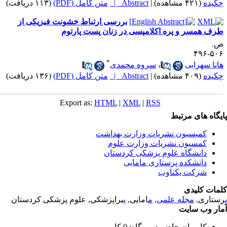
کیده
(۴۲۱ مشاهده)
|
Abstract |
متن کامل (PDF)
(۱۱۳ دریافت)
بررسی ارتباط خشونت فیزیکی از
رف همسر و پره اکلامپسی در زنان پست پارتوم
.
۵۰۶-۴
*
انا سهرابی
،
سروه محمدی
کیده
(۴۰۹ مشاهده)
|
Abstract |
متن کامل (PDF)
(۱۳۶ دریافت)
Export as:
HTML
|
XML
|
RSS
یگاه های مرتبط
کمیسیون نشریات وزارت بهداشت
کمسیون نشریات وزارت علوم
دانشگاه علوم پزشکی کردستان
دانشکده پرستاری مامایی
شرکت یکتاوب
مات کلیدی
ستاری,
مجله علمی
,
م
امایی,
پ
یراپزشکی, علوم پزشکی کردستان
ار وب سایت
کاربران حاضر در وبگاه: 0 کاربر