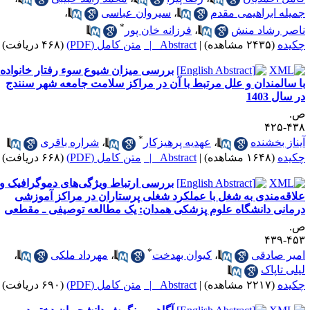
میله ابراهیمی مقدم
،
سیروان عباسی
،
*
اصر رشاد منش
،
فرزانه خان پور
کیده
(۲۴۳۵ مشاهده)
|
Abstract |
متن کامل (PDF)
(۴۶۸ دریافت)
بررسی میزان شیوع سوء رفتار خانواده
ا سالمندان و علل مرتبط با آن در مراکز سلامت جامعه شهر سنندج
 سال 1403
.
۴۳۸-۴
*
یناز بخشنده
،
عهدیه پرهیزکار
،
شراره باقری
کیده
(۱۶۴۸ مشاهده)
|
Abstract |
متن کامل (PDF)
(۶۶۸ دریافت)
بررسی ارتباط ویژگی‌های دموگرافیک و
لاقه‌مندی به شغل با عملکرد شغلی پرستاران در مراکز آموزشی
رمانی دانشگاه علوم پزشکی همدان: یک مطالعه توصیفی ـ مقطعی
.
۴۵۳-۴
*
میر صادقی
،
کیوان بهدخت
،
مهرداد ملکی
،
یلی تاپاک
کیده
(۲۲۱۷ مشاهده)
|
Abstract |
متن کامل (PDF)
(۶۹۰ دریافت)