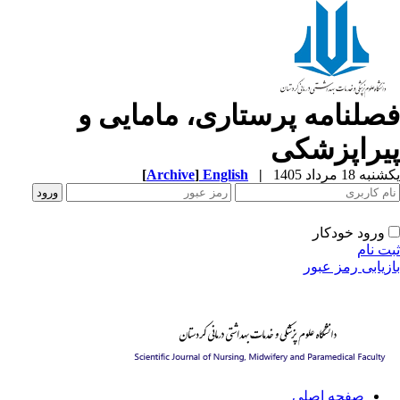
صلنامه پرستاری، مامایی و
یراپزشکی
ه 18 مرداد 1405
|
English
]
Archive
[
ورود خودکار
ت نام
زیابی رمز عبور
صفحه اصلی