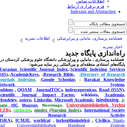
اطلاعات تماس
فرم برقراری ارتباط
Indexing and Abstracting
فصلنامه پرستاری، مامایی و پیراپزشکی
اطلاعات نشریه
اخبار نشریه
اه‌اندازی پایگاه جدید
صلنامه پرستاری ، مامایی و پیراپزشکی دانشگاه علوم پزشکی کردستان در
ایگاه‌های استنادی منطقه‌ای و بین‌المللی زیر نمایه می‌شود
:
-
Eurasian Scientific Journal Index
,-
Scientific Indexing Service
(SIS)
,-
AcademicKeys
, -
Research Bible
,
-Directory of Researc
Journals Indexing
,
-
Google Schoolar
,
-
Barakat Knowledg
Network Syste
publons
,
QOAM
,
JournalTOCs
,
indexcopernicus
,
Road (ISSN)
Scientific Journal Impact Factor
,
wikidata,
Academia
Mendeley
,
zotero
,
Linkedin
,
Microsoft Academic
,
isindexing
,
J
Universitätsbibliothek Vecht
Gate,
ISC
,
Magiran
, Noormags,
(EZB)
,
citefactor
,
nindex (Nursing Index)
,
International Societ
for Research Activit
(ISRA)
,
ICMJE
,
worldcat
,
turkegitimindeksi
,
Civilica,
Staats
und Universitätsbibliothek Hamburg
,
Zentral