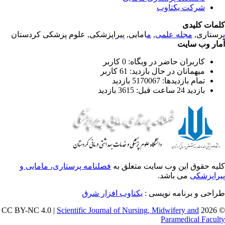
شرکت یکتاوب
مات کلیدی
ستاری,
مجله علمی
,
م
امایی,
پ
یراپزشکی, علوم پزشکی کردستان
ار وب سایت
کاربران حاضر در وبگاه: 0 کاربر
میهمانان در حال بازدید: 61 کاربر
تمام بازدید‌ها: 5170067 بازدید
بازدید 24 ساعت قبل: 3615 بازدید
یه حقوق این وب سایت متعلق به
فصلنامه پرستاری، مامایی و
راپزشکی
می باشد.
احی و برنامه نویسی :
یکتاوب افزار شرق
Scientific Journal of Nursing, Midwifery and
© 202
Paramedical Facul