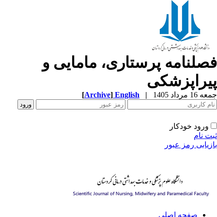
صلنامه پرستاری، مامایی و
یراپزشکی
1 مرداد 1405
|
English
]
Archive
[
ورود خودکار
ت نام
زیابی رمز عبور
صفحه اصلی