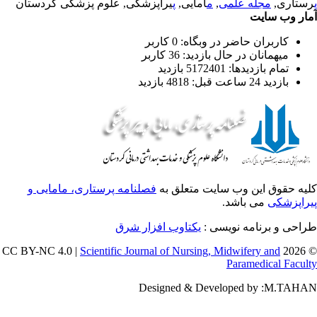
ستاری,
مجله علمی
,
م
امایی,
پ
یراپزشکی, علوم پزشکی کردستان
ار وب سایت
کاربران حاضر در وبگاه: 0 کاربر
میهمانان در حال بازدید: 36 کاربر
تمام بازدید‌ها: 5172401 بازدید
بازدید 24 ساعت قبل: 4818 بازدید
یه حقوق این وب سایت متعلق به
فصلنامه پرستاری، مامایی و
راپزشکی
می باشد.
احی و برنامه نویسی :
یکتاوب افزار شرق
Scientific Journal of Nursing, Midwifery and
© 202
Paramedical Facul
Designed & Developed by :M.TAH