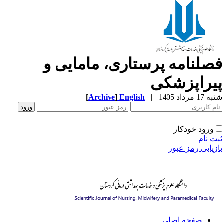
صلنامه پرستاری، مامایی و
یراپزشکی
1 مرداد 1405
|
English
]
Archive
[
ورود خودکار
ت نام
زیابی رمز عبور
صفحه اصلی