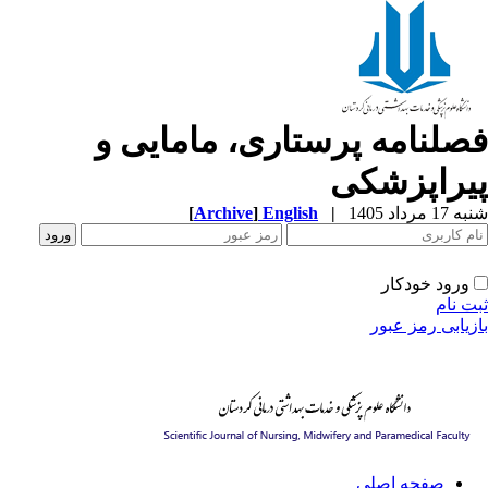
صلنامه پرستاری، مامایی و
یراپزشکی
1 مرداد 1405
|
English
]
Archive
[
ورود خودکار
ت نام
زیابی رمز عبور
صفحه اصلی