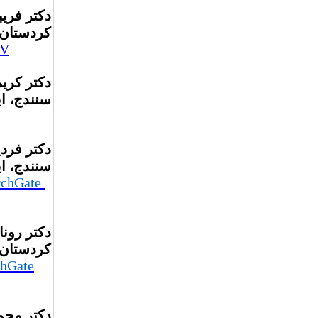
دکتر فریب
کردستان،
V
دکتر کری
سنندج، ا
دکتر فرد
سنندج، ا
rchGate
دکتر رون
کردستان،
chGate
دکتر محم