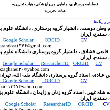
فصلنامه پرستاری، مامایی و پیراپزشکی- هیات تحریریه
هیات تحریریه
 و رنگ‌ها
م وطن دوست، دانشیار گروه پرستاری، دانشگاه علوم 
 سنندج، ایران
Google Scholar
ORCID
CV
vatandost۱۳۶۶
gmail.com
 قانعی قشلاق ، دانشیار گروه پرستاری دانشگاه علوم 
 سنندج، ایران
Google Scholar
ResearcherID
ORCID
CV
ezaghanei۳۰
yahoo.com
 عبادی، استاد گروه پرستاری دانشگاه بقیه الله، تهران،
Google Scholar
ORCID
CV
ebadi۱۳۴۷
yahoo.com
ه شاه غیبی، استاد گروه زنان و زایمان دانشگاه علوم 
 سنندج، ایران
Google Scholar
ResearcherID
ORCID
CV
hahgheibi
yahoo.com