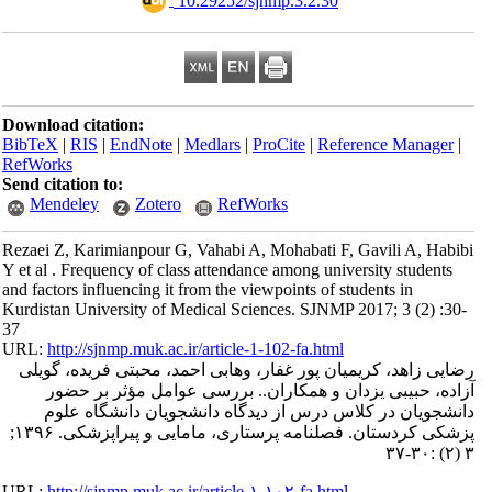
‎ 10.29252/sjnmp.3.2.30
Download citation:
BibTeX
|
RIS
|
EndNote
|
Medlars
|
ProCite
|
Reference Manager
|
RefWorks
Send citation to:
Mendeley
Zotero
RefWorks
Rezaei Z, Karimianpour G, Vahabi A, Mohabati F, Gavili A, Habibi
Y et al . Frequency of class attendance among university students
and factors influencing it from the viewpoints of students in
Kurdistan University of Medical Sciences. SJNMP 2017; 3 (2) :30-
37
URL:
http://sjnmp.muk.ac.ir/article-1-102-fa.html
رضایی زاهد، کریمیان پور غفار، وهابی احمد، محبتی فریده، گویلی
آزاده، حبیبی یزدان و همکاران.. بررسی عوامل مؤثر بر حضور
دانشجویان در کلاس درس از دیدگاه دانشجویان دانشگاه علوم
پزشکی کردستان. فصلنامه پرستاری، مامایی و پیراپزشکی. ۱۳۹۶;
۳ (۲) :۳۰-۳۷
URL:
http://sjnmp.muk.ac.ir/article-۱-۱۰۲-fa.html