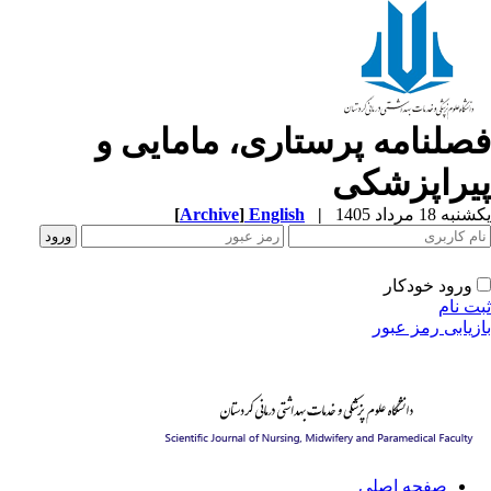
صلنامه پرستاری، مامایی و
یراپزشکی
ه 18 مرداد 1405
|
English
]
Archive
[
ورود خودکار
ت نام
زیابی رمز عبور
صفحه اصلی