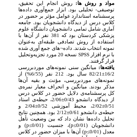
مواد و روش
ها:
روش انجام این تحقیق،
توصیفی- تحلیلی بود. ابزار جمع‌آوری داده‌ها
پرسشنامه استاندارد عوامل مؤثر بر حضور در
کلاس درس از دیدگاه دانشجویان بود. جامعه
آماری شامل تمامی دانشجویان دانشگاه علوم
پزشکی کردستان بود که 381 نفر از آن‌ها با
استفاده از روش تصادفی طبقه‌ای به‌عنوان
نمونه انتخاب شدند. داده
¬
های جمع
آوری شده
با نرم
افزار
SPSS
نسخه 20 مورد تجزیه‌وتحلیل
قرار گرفتند.
یافته‌ها:
میانگین سنی نمونه‌های موردبررسی
16/2
±
82/21 سال بود. 212 نفر (6/55%) از
نمونه‌های موردبررسی، مؤنث و بقیه آن‌ها
مذکر بودند. میانگین و انحراف معیار نمره‌ی
کل پرسشنامه‌ی دلایل حضور در کلاس درس
از دیدگاه دانشجو 0/43
±
2/06، حیطه‌ی استاد
0/51
±
2/02، محیط آموزشی 0/52
±
2/04 و
حیطه‌ی دانشجو 0/61
±
2/12 بود. همچنین نتایج
تحلیل داده‌ها نشان داد که بین وضعیت تأهل
دانشجویان (0/01
≥
p
)، جنسیت (0/01
≥
p
) و
معدل (0/01
≥
p
) آن‌ها با میزان حضور در کلاس