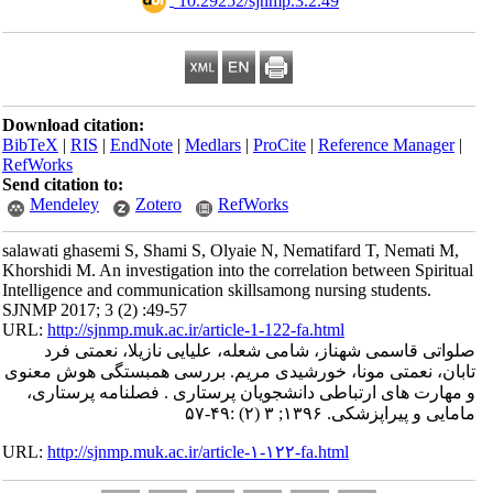
‎ 10.29252/sjnmp.3.2.49
Download citation:
BibTeX
|
RIS
|
EndNote
|
Medlars
|
ProCite
|
Reference Manager
|
RefWorks
Send citation to:
Mendeley
Zotero
RefWorks
salawati ghasemi S, Shami S, Olyaie N, Nematifard T, Nemati M,
Khorshidi M. An investigation into the correlation between Spiritual
Intelligence and communication skillsamong nursing students.
SJNMP 2017; 3 (2) :49-57
URL:
http://sjnmp.muk.ac.ir/article-1-122-fa.html
صلواتی قاسمی شهناز، شامی شعله، علیایی نازیلا، نعمتی فرد
تابان، نعمتی مونا، خورشیدی مریم. بررسی همبستگی هوش معنوی
و مهارت های ارتباطی دانشجویان پرستاری . فصلنامه پرستاری،
مامایی و پیراپزشکی. ۱۳۹۶; ۳ (۲) :۴۹-۵۷
URL:
http://sjnmp.muk.ac.ir/article-۱-۱۲۲-fa.html