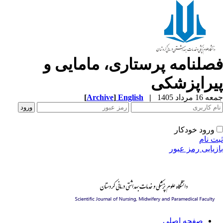
صلنامه پرستاری، مامایی و
یراپزشکی
1 مرداد 1405
|
English
]
Archive
[
ورود خودکار
ت نام
زیابی رمز عبور
صفحه اصلی