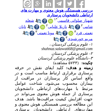
بررسی همبستگی هوش معنوی و مهارت های
ارتباطی دانشجویان پرستاری
۱
*
شهناز صلواتی قاسمی
،
شعله
۲
۲
شامی
،
نازیلا علیایی
،
تابان
۳
۳
نعمتی فرد
،
مونا نعمتی
،
۳
مریم خورشیدی
۱- علوم پزشکی کردستان ،
shahnaz.salawati68@gmail.com
۲- علوم پزشکی کردستان
۳- دانشگاه علوم پزشکی کردستان
چکیده:
(۵۷۳۳ مشاهده)
زمینه و هدف:
کلید ایفای نقش در حرفه
پرستاری برقراری ارتباط مناسب است و در
واقع اساس کار پرستاران در مراقبت از
بیماران محسوب می‌شود. شناخت عوامل
مرتبط با مهارت‌های ارتباطی دانشجویان
پرستاری از جمله هوش معنوی می‌تواند در
جهت افزایش کیفیت مراقبت‌ها باشد. هدف
این مطالعه بررسی همبستگی هوش معنوی و
مهارت‌های ارتباطی دانشجویان پرستاری