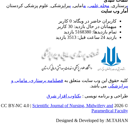
مات کلیدی
ستاری,
مجله علمی
,
م
امایی,
پ
یراپزشکی, علوم پزشکی کردستان
ار وب سایت
کاربران حاضر در وبگاه: 0 کاربر
میهمانان در حال بازدید: 30 کاربر
تمام بازدید‌ها: 5168380 بازدید
بازدید 24 ساعت قبل: 3513 بازدید
یه حقوق این وب سایت متعلق به
فصلنامه پرستاری، مامایی و
راپزشکی
می باشد.
احی و برنامه نویسی :
یکتاوب افزار شرق
Scientific Journal of Nursing, Midwifery and
© 202
Paramedical Facul
Designed & Developed by :M.TAH