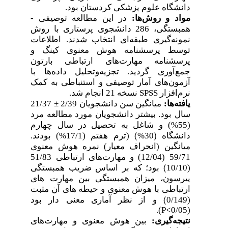
دانشگاه علوم پزشکی کردستان بود.
مواد و روش‌ها:
در این مطالعه توصیفی -
همبستگی، 286 دانشجوی پرستاری با روش
نمونه‌گیری طبقه‌ای انتخاب شدند. اطلاعات
توسط پرسشنامه هوش معنوی کینگ و
پرسشنامه مهارت‌های ارتباطی بارتون
جمع‌آوری گردید. تجزیه‌وتحلیل داده‌ها با
آزمون‌های آمار توصیفی و استنباطی به کمک
نرم‌افزار
SPSS
نسخه 21 انجام شد.
یافته‌ها:
میانگین سن دانشجویان 2/39
±
21/37
سال بود. بیشتر دانشجویان مورد مطالعه مرد
(55%) و شاغل به تحصیل در سال چهارم
دانشگاه (30%) (ترم هفتم (17/1%) بودند.
میانگین (انحراف معیار) نمره هوش معنوی
59/71 (12/04) و مهارت‌های ارتباطی 51/83
(10/10) بود؛ که بر اساس ضریب همبستگی
پیرسون، میزان همبستگی بین مهارت‏ های
ارتباطی با هوش معنوی و حیطه ‏های آن مثبت
(0/149) و از نظر آماری معنی‏ دار بود
).
P<
(0/05
نتیجه‌گیری:
بین هوش معنوی و مهارت‌های