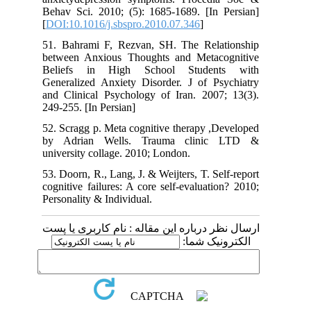
Behav Sci. 2010; (5): 1685-1689. [In Persian]
[
DOI:10.1016/j.sbspro.2010.07.346
]
51. Bahrami F, Rezvan, SH. The Relationship
between Anxious Thoughts and Metacognitive
Beliefs in High School Students with
Generalized Anxiety Disorder. J of Psychiatry
and Clinical Psychology of Iran. 2007; 13(3).
249-255. [In Persian]
52. Scragg p. Meta cognitive therapy ,Developed
by Adrian Wells. Trauma clinic LTD &
university collage. 2010; London.
53. Doorn, R., Lang, J. & Weijters, T. Self-report
cognitive failures: A core self-evaluation? 2010;
Personality & Individual.
ارسال نظر درباره این مقاله : نام کاربری یا پست
الکترونیک شما: