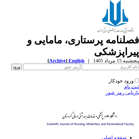
صلنامه پرستاری، مامایی و
یراپزشکی
[
Archive
]
English
|
به 15 مرداد 1405
ورود خودکار
ت نام
زیابی رمز عبور
صفحه اصلی