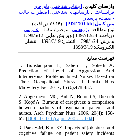
باورهای
،
اجتناب شناختی
واژه‌های کلیدی:
اضطراب حالت
،
نارساییهای شناختی
،
فراشناختی
پرستار
،
- صفت
(۲۸۶۴ دریافت)
[PDF 793 kb]
متن کامل
نوع مطالعه:
پژوهشي
| موضوع مقاله:
عمومى
دریافت: 1397/12/24 | ویرایش نهایی: 1398/6/12 |
پذیرش: 1398/1/24 | انتشار: 1398/3/19 | انتشار
الکترونیک: 1398/3/19
فهرست منابع
1. Boustanipour L, Saberi H, Soheili A.
Prediction of Level of Aggression And
Interpersonal Problems In ed Nurses Based on
Their Occupational Stress. J Urmia Nurs
Midwifery Fac. 2017; 15 (6):478-487.
2. Angermeyer MC, Bull N, Bernert S, Dietrich
S, Kopf A. Burnout of caregivers: a comparison
between partners of psychiatric patients and
nurses. Arch Psychiatr Nurs. 2006, 20(4): 158-
65. [
DOI:10.1016/j.apnu.2005.12.004
]
3. Park Y-M, Kim SY. Impacts of job stress and
cognitive failure on patient safety incidents