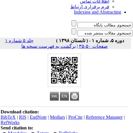
اطلاعات تماس
فرم برقراری ارتباط
Indexing and Abstracting
دوره ۵، شماره ۱ - ( تابستان ۱۳۹۸ )
جلد ۵ شماره ۱
برگشت به فهرست نسخه ها
|
صفحات ۵۰-۳۵
Download citation:
BibTeX
|
RIS
|
EndNote
|
Medlars
|
ProCite
|
Reference Manager
|
RefWorks
Send citation to: