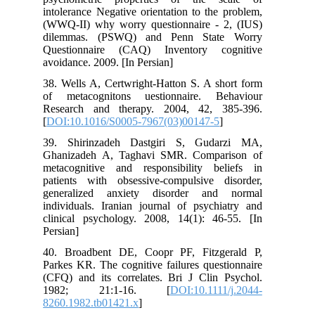
intolerance Negative orientation to the problem,
(WWQ-II) why worry questionnaire - 2, (IUS)
dilemmas. (PSWQ) and Penn State Worry
Questionnaire (CAQ) Inventory cognitive
avoidance. 2009. [In Persian]
38. Wells A, Certwright-Hatton S. A short form
of metacognitons uestionnaire. Behaviour
Research and therapy. 2004, 42, 385-396.
[
DOI:10.1016/S0005-7967(03)00147-5
]
39. Shirinzadeh Dastgiri S, Gudarzi MA,
Ghanizadeh A, Taghavi SMR. Comparison of
metacognitive and responsibility beliefs in
patients with obsessive-compulsive disorder,
generalized anxiety disorder and normal
individuals. Iranian journal of psychiatry and
clinical psychology. 2008, 14(1): 46-55. [In
Persian]
40. Broadbent DE, Coopr PF, Fitzgerald P,
Parkes KR. The cognitive failures questionnaire
(CFQ) and its correlates. Bri J Clin Psychol.
1982; 21:1-16. [
DOI:10.1111/j.2044-
8260.1982.tb01421.x
]