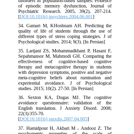
disorders in population-based samples: evidence
of episodic memory dysfunction, Journal of
Psychiatric Research. 2005, 39(2), 207-214.
[
DOI:10.1016/j.jpsychires.2004.06.001
]
34. Gamari M, KHoshnam AH. Predicting the
quality of life of students through the use of
different types of stress coping strategies. J of
Psychological studies. 2014; 9(3). [In Persian]
35. Larijani ZS, Mohammadkhani P, Hasani F,
Sepahmansor M, Mahmodi GH. Comparing the
effectiveness of cognitive-based cognitive
therapy and metacognitive therapy in students
with depression symptoms, positive and negative
meta-cognitive beliefs about rumination and
experiential avoidance. J of Psychological
studies. 2015; 10(2). 27-50. [In Persian]
36. Sexton KA, Dugas MJ. The cognitive
avoidance questionnaire: validation of the
English translation. J Anxiety Disord. 2008;
22(3):355-70.
[
DOI:10.1016/j.janxdis.2007.04.005
]
37. Hamidpour H, Akbari M ، Andooz Z. The
psychometric properties of the scale of