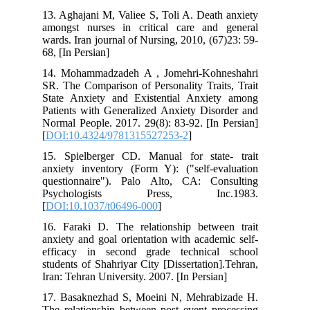
13. Aghajani M, Valiee S, Toli A. Death anxiety
amongst nurses in critical care and general
wards. Iran journal of Nursing, 2010, (67)23: 59-
68, [In Persian]
14. Mohammadzadeh A , Jomehri-Kohneshahri
SR. The Comparison of Personality Traits, Trait
State Anxiety and Existential Anxiety among
Patients with Generalized Anxiety Disorder and
Normal People. 2017. 29(8): 83-92. [In Persian]
[
DOI:10.4324/9781315527253-2
]
15. Spielberger CD. Manual for state- trait
anxiety inventory (Form Y): ("self-evaluation
questionnaire"). Palo Alto, CA: Consulting
Psychologists Press, Inc.1983.
[
DOI:10.1037/t06496-000
]
16. Faraki D. The relationship between trait
anxiety and goal orientation with academic self-
efficacy in second grade technical school
students of Shahriyar City [Dissertation].Tehran,
Iran: Tehran University. 2007. [In Persian]
17. Basaknezhad S, Moeini N, Mehrabizade H.
The relationship between post event processing