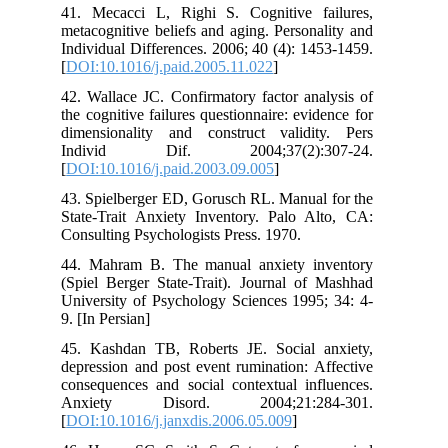
41. Mecacci L, Righi S. Cognitive failures,
metacognitive beliefs and aging. Personality and
Individual Differences. 2006; 40 (4): 1453-1459.
[
DOI:10.1016/j.paid.2005.11.022
]
42. Wallace JC. Confirmatory factor analysis of
the cognitive failures questionnaire: evidence for
dimensionality and construct validity. Pers
Individ Dif. 2004;37(2):307-24.
[
DOI:10.1016/j.paid.2003.09.005
]
43. Spielberger ED, Gorusch RL. Manual for the
State-Trait Anxiety Inventory. Palo Alto, CA:
Consulting Psychologists Press. 1970.
44. Mahram B. The manual anxiety inventory
(Spiel Berger State-Trait). Journal of Mashhad
University of Psychology Sciences 1995; 34: 4-
9. [In Persian]
45. Kashdan TB, Roberts JE. Social anxiety,
depression and post event rumination: Affective
consequences and social contextual influences.
Anxiety Disord. 2004;21:284-301.
[
DOI:10.1016/j.janxdis.2006.05.009
]