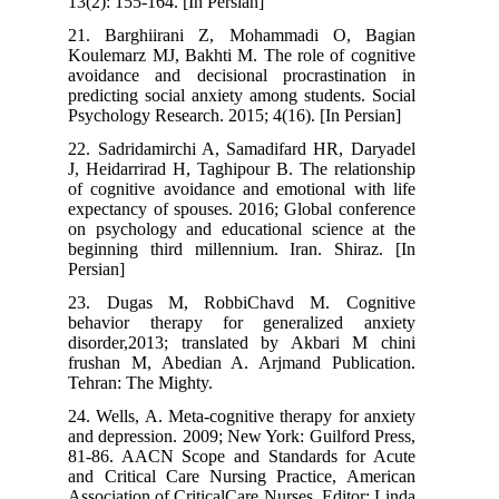
13(2): 155-164. [In Persian]
21. Barghiirani Z, Mohammadi O, Bagian
Koulemarz MJ, Bakhti M. The role of cognitive
avoidance and decisional procrastination in
predicting social anxiety among students. Social
Psychology Research. 2015; 4(16). [In Persian]
22. Sadridamirchi A, Samadifard HR, Daryadel
J, Heidarrirad H, Taghipour B. The relationship
of cognitive avoidance and emotional with life
expectancy of spouses. 2016; Global conference
on psychology and educational science at the
beginning third millennium. Iran. Shiraz. [In
Persian]
23. Dugas M, RobbiChavd M. Cognitive
behavior therapy for generalized anxiety
disorder,2013; translated by Akbari M chini
frushan M, Abedian A. Arjmand Publication.
Tehran: The Mighty.
24. Wells, A. Meta-cognitive therapy for anxiety
and depression. 2009; New York: Guilford Press,
81-86. AACN Scope and Standards for Acute
and Critical Care Nursing Practice, American
Association of CriticalCare Nurses, Editor: Linda