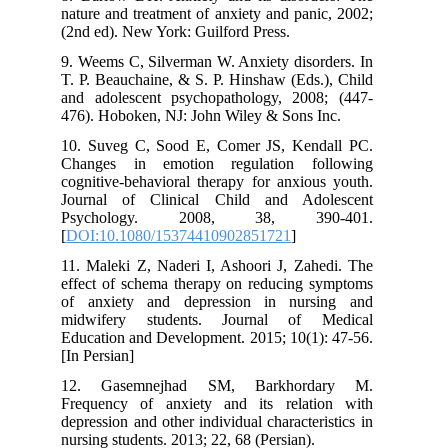
nature and treatment of anxiety and panic, 2002;
(2nd ed). New York: Guilford Press.
9. Weems C, Silverman W. Anxiety disorders. In
T. P. Beauchaine, & S. P. Hinshaw (Eds.), Child
and adolescent psychopathology, 2008; (447-
476). Hoboken, NJ: John Wiley & Sons Inc.
10. Suveg C, Sood E, Comer JS, Kendall PC.
Changes in emotion regulation following
cognitive-behavioral therapy for anxious youth.
Journal of Clinical Child and Adolescent
Psychology. 2008, 38, 390-401.
[
DOI:10.1080/15374410902851721
]
11. Maleki Z, Naderi I, Ashoori J, Zahedi. The
effect of schema therapy on reducing symptoms
of anxiety and depression in nursing and
midwifery students. Journal of Medical
Education and Development. 2015; 10(1): 47-56.
[In Persian]
12. Gasemnejhad SM, Barkhordary M.
Frequency of anxiety and its relation with
depression and other individual characteristics in
nursing students. 2013; 22, 68 (Persian).