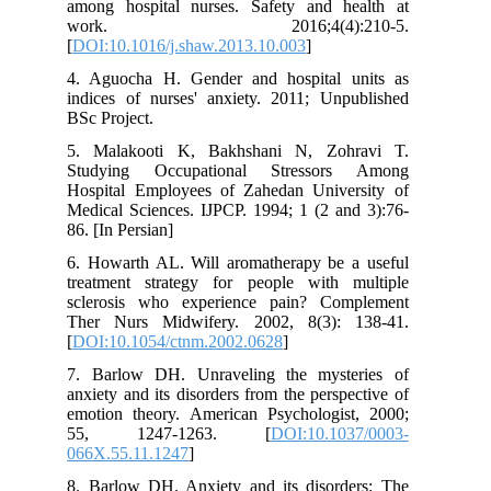
among hospital nurses. Safety and health at
work. 2016;4(4):210-5.
[
DOI:10.1016/j.shaw.2013.10.003
]
4. Aguocha H. Gender and hospital units as
indices of nurses' anxiety. 2011; Unpublished
BSc Project.
5. Malakooti K, Bakhshani N, Zohravi T.
Studying Occupational Stressors Among
Hospital Employees of Zahedan University of
Medical Sciences. IJPCP. 1994; 1 (2 and 3):76-
86. [In Persian]
6. Howarth AL. Will aromatherapy be a useful
treatment strategy for people with multiple
sclerosis who experience pain? Complement
Ther Nurs Midwifery. 2002, 8(3): 138-41.
[
DOI:10.1054/ctnm.2002.0628
]
7. Barlow DH. Unraveling the mysteries of
anxiety and its disorders from the perspective of
emotion theory. American Psychologist, 2000;
55, 1247-1263. [
DOI:10.1037/0003-
066X.55.11.1247
]
8. Barlow DH. Anxiety and its disorders: The