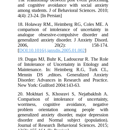
and cognitive avoidance with social anxiety
among students. J of Behavioral Sciences. 2010;
4(4): 23-24. [In Persian]
18. Holaway RM., Heimberg RG, Coles ME. A
comparison of intolerance of uncertainty in
analogue obsessive-compulsive disorder and
generalized anxiety disorder. J Anxiety Disord.
2006, 20(2): 158-174.
[
DOI:10.1016/j.janxdis.2005.01.002
]
19. Dugas MJ, Buhr K, Ladouceur R. The Role
of Intolerance of Uncertainty in Etiology and
Maintenance. In: Heimberg R.G, Turk CL,
Mennin DS ,editors. Generalized Anxiety
Disorder: Advances in Research and Practice.
New York: Guilford 2004:143-63.
20. Mokhtari S, Khosravi S, Nejatbakhsh A.
Comparison of intolerance of uncertainty,
worriness, cognitive avoidance, negative
problem orientation among people with
generalized anxiety disorder, major depression
disorder and Normal subject (population).
Journal of Research Behavioral Sciences. 2015;