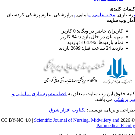
مات کلیدی
یراپزشکی, علوم پزشکی کردستان
پ
امایی,
م
,
مجله علمی
رستاری
ار وب سایت
کاربران حاضر در وبگاه: 0 کاربر
میهمانان در حال بازدید: 84 کاربر
تمام بازدید‌ها: 5164796 بازدید
بازدید 24 ساعت قبل: 2699 بازدید
یه حقوق این وب سایت متعلق به
فصلنامه پرستاری، مامایی و
راپزشکی
می باشد.
طراحی و برنامه نویسی
یکتاوب افزار شرق
Scientific Journal of Nursing, Midwifery and
© 202
Paramedical Facul