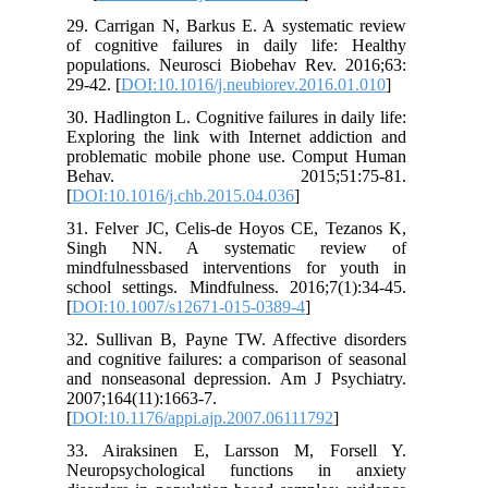
29. Carrigan N, Barkus E. A systematic review
of cognitive failures in daily life: Healthy
populations. Neurosci Biobehav Rev. 2016;63:
29-42. [
DOI:10.1016/j.neubiorev.2016.01.010
]
30. Hadlington L. Cognitive failures in daily life:
Exploring the link with Internet addiction and
problematic mobile phone use. Comput Human
Behav. 2015;51:75-81.
[
DOI:10.1016/j.chb.2015.04.036
]
31. Felver JC, Celis-de Hoyos CE, Tezanos K,
Singh NN. A systematic review of
mindfulnessbased interventions for youth in
school settings. Mindfulness. 2016;7(1):34-45.
[
DOI:10.1007/s12671-015-0389-4
]
32. Sullivan B, Payne TW. Affective disorders
and cognitive failures: a comparison of seasonal
and nonseasonal depression. Am J Psychiatry.
2007;164(11):1663-7.
[
DOI:10.1176/appi.ajp.2007.06111792
]
33. Airaksinen E, Larsson M, Forsell Y.
Neuropsychological functions in anxiety