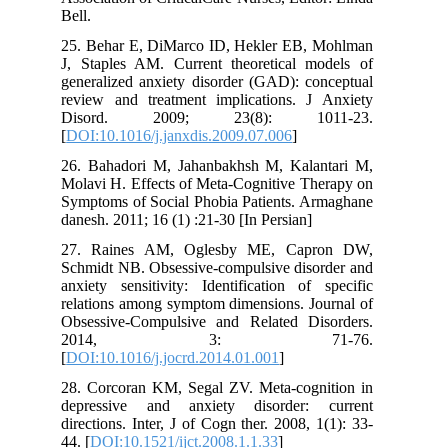
Bell.
25. Behar E, DiMarco ID, Hekler EB, Mohlman
J, Staples AM. Current theoretical models of
generalized anxiety disorder (GAD): conceptual
review and treatment implications. J Anxiety
Disord. 2009; 23(8): 1011-23.
[
DOI:10.1016/j.janxdis.2009.07.006
]
26. Bahadori M, Jahanbakhsh M, Kalantari M,
Molavi H. Effects of Meta-Cognitive Therapy on
Symptoms of Social Phobia Patients. Armaghane
danesh. 2011; 16 (1) :21-30 [In Persian]
27. Raines AM, Oglesby ME, Capron DW,
Schmidt NB. Obsessive-compulsive disorder and
anxiety sensitivity: Identification of specific
relations among symptom dimensions. Journal of
Obsessive-Compulsive and Related Disorders.
2014, 3: 71-76.
[
DOI:10.1016/j.jocrd.2014.01.001
]
28. Corcoran KM, Segal ZV. Meta-cognition in
depressive and anxiety disorder: current
directions. Inter, J of Cogn ther. 2008, 1(1): 33-
44. [
DOI:10.1521/ijct.2008.1.1.33
]