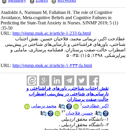
Mendeley
Zotero
RefWorks
Atadokht A, Narimani M, Fallahian H. The role of Cognitive
Avoidance, Meta-cognitive Beliefs and Cognitive Failures in
Predicting the State-Trait Anxiety in Nurses. SJNMP 2019; 5 (1)
:35-50
URL:
http://sjnmp.muk.ac.ir/article-1-233-fa.html
عطادخت اکبر، نریمانی محمد، فلاحیان حسین. نقش اجتناب
شناختی، باورهای فراشناختی و نارسایی‌های شناختی در پیش‌بینی
اضطراب حالت-صفت پرستاران. فصلنامه پرستاری، مامایی و
پیراپزشکی. ۱۳۹۸; ۵ (۱) :۳۵-۵۰
URL:
http://sjnmp.muk.ac.ir/article-۱-۲۳۳-fa.html
نقش اجتناب شناختی، باورهای فراشناختی و
نارسایی‌های شناختی در پیش‌بینی اضطراب
حالت-صفت پرستاران
۱
محمد نریمانی
،
اکبر عطادخت
۲
*
حسین فلاحیان
،
۱- دانشگاه محقق اردبیلی
۲- دانشگاه محقق اردبیلی ،
hossein.fallahian1364@gmail.com