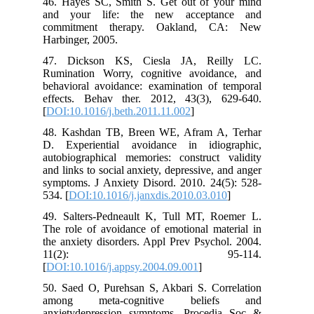
46. Hayes SC, Smith S. Get out of your mind
and your life: the new acceptance and
commitment therapy. Oakland, CA: New
Harbinger, 2005.
47. Dickson KS, Ciesla JA, Reilly LC.
Rumination Worry, cognitive avoidance, and
behavioral avoidance: examination of temporal
effects. Behav ther. 2012, 43(3), 629-640.
[
DOI:10.1016/j.beth.2011.11.002
]
48. Kashdan TB, Breen WE, Afram A, Terhar
D. Experiential avoidance in idiographic,
autobiographical memories: construct validity
and links to social anxiety, depressive, and anger
symptoms. J Anxiety Disord. 2010. 24(5): 528-
534. [
DOI:10.1016/j.janxdis.2010.03.010
]
49. Salters-Pedneault K, Tull MT, Roemer L.
The role of avoidance of emotional material in
the anxiety disorders. Appl Prev Psychol. 2004.
11(2): 95-114.
[
DOI:10.1016/j.appsy.2004.09.001
]
50. Saed O, Purehsan S, Akbari S. Correlation
among meta-cognitive beliefs and
anxietydepression symptoms. Procedia Soc &