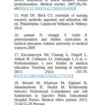
professionalism. Medical teacher, 2007;29,e58-
e62 [
DOI:10.1080/01421590601044984
]
15. Polit DF. Bbck CT. essentials of nursing
research: methods, appraisal, and utilization. 8th
ed. Philadelphia: Lippincott Williams & Wilkins;
2014
16. yamani N, changiz T, Adibi P.
professionalism and hidden curriculum in
medical education. esfehan university of medical
sciences.2009
17. Kaczmarczyk JM, Chuang A, Dugoff L,
Abbott JF, Cullimore AJ, Dalrymple J, et al. e-
Professionalism: a new frontier in medical
education. Teaching and learning in medicine
2013; 25(2): 165-70.
[
DOI:10.1080/10401334.2013.770741
]
18. Moradi M, Khatooni M, Zighami R,
Jahanihashemi H, Sheikh M. Relationship
between Professional Commitment and Job
Satisfaction in Qazvin's Pubic Educational
Hospital Nurses. Medical ethics journal. 2013;
7(24):55-78 [Persian