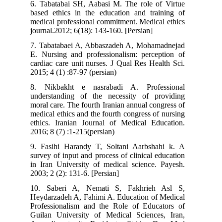
6. Tabatabai SH, Aabasi M. The role of Virtue
based ethics in the education and training of
medical professional commitment. Medical ethics
journal.2012; 6(18): 143-160. [Persian]
7. Tabatabaei A, Abbaszadeh A, Mohamadnejad
E. Nursing and professionalism: perception of
cardiac care unit nurses. J Qual Res Health Sci.
2015; 4 (1) :87-97 (persian)
8. Nikbakht e nasrabadi A. Professional
understanding of the necessity of providing
moral care. The fourth Iranian annual congress of
medical ethics and the fourth congress of nursing
ethics. Iranian Journal of Medical Education.
2016; 8 (7) :1-215(persian)
9. Fasihi Harandy T, Soltani Aarbshahi k. A
survey of input and process of clinical education
in Iran University of medical science. Payesh.
2003; 2 (2): 131-6. [Persian]
10. Saberi A, Nemati S, Fakhrieh Asl S,
Heydarzadeh A, Fahimi A. Education of Medical
Professionalism and the Role of Educators of
Guilan University of Medical Sciences, Iran,