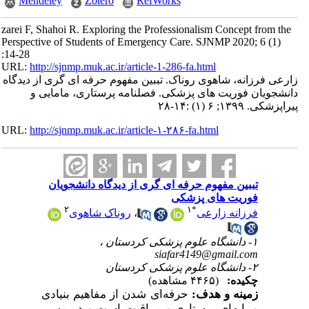
Mendeley
Zotero
RefWorks
zarei F, Shahoi R. Exploring the Professionalism Concept from the
Perspective of Students of Emergency Care. SJNMP 2020; 6 (1)
:14-28
URL:
http://sjnmp.muk.ac.ir/article-1-286-fa.html
زارعی فرزانه، شاهوی روناک. تببین مفهوم حرفه ای گری از دیدگاه
دانشجویان فوریت های پزشکی. فصلنامه پرستاری، مامایی و
پیراپزشکی. ۱۳۹۹; ۶ (۱) :۱۴-۲۸
URL:
http://sjnmp.muk.ac.ir/article-۱-۲۸۶-fa.html
تببین مفهوم حرفه ای گری از دیدگاه دانشجویان
فوریت های پزشکی
۲
۱
*
روناک شاهوی
،
فرزانه زارعی
۱- دانشگاه علوم پزشکی کردستان ،
siafar4149@gmail.com
۲- دانشگاه علوم پزشکی کردستان
چکیده:
(۴۴۶۵ مشاهده)
زمینه و هدف:
حرفه‌ای شدن از مفاهیم بنیادی
و پایه‌ای پرستاری و مراقبت است و در مسیر