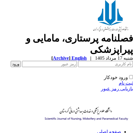
صلنامه پرستاری، مامایی و
یراپزشکی
[
Archive
]
English
|
1 مرداد 1405
ورود خودکار
ت نام
زیابی رمز عبور
صفحه اصلی