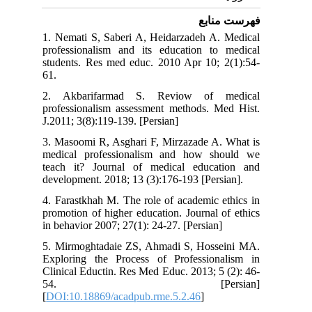
فهرست منابع
1. Nemati S, Saberi A, Heidarzadeh A. Medical
professionalism and its education to medical
students. Res med educ. 2010 Apr 10; 2(1):54-
61.
2. Akbarifarmad S. Reviow of medical
professionalism assessment methods. Med Hist.
J.2011; 3(8):119-139. [Persian]
3. Masoomi R, Asghari F, Mirzazade A. What is
medical professionalism and how should we
teach it? Journal of medical education and
development. 2018; 13 (3):176-193 [Persian].
4. Farastkhah M. The role of academic ethics in
promotion of higher education. Journal of ethics
in behavior 2007; 27(1): 24-27. [Persian]
5. Mirmoghtadaie ZS, Ahmadi S, Hosseini MA.
Exploring the Process of Professionalism in
Clinical Eductin. Res Med Educ. 2013; 5 (2): 46-
54. [Persian]
[
DOI:10.18869/acadpub.rme.5.2.46
]