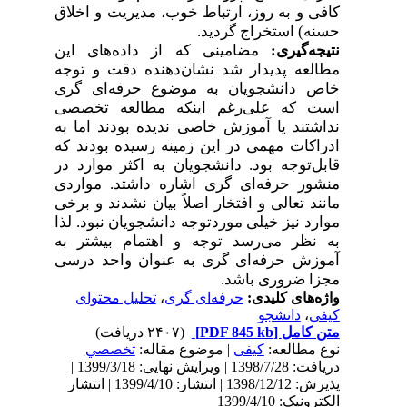
کافی و به روز، ارتباط خوب، مدیریت و اخلاق
.
حسنه) استخراج گردید
نتیجه‌گیری:
مضامینی که از داده‌های این
مطالعه پدیدار شد نشان‌دهنده دقت و توجه
خاص دانشجویان به موضوع حرفه‌ای گری
است که علی‌رغم اینکه مطالعه تخصصی
نداشتند یا آموزش خاصی ندیده بودند اما به
ادراکات مهمی در این زمینه رسیده بودند که
قابل‌توجه بود. دانشجویان به اکثر موارد در
منشور حرفه‌ای گری اشاره داشتد. مواردی
مانند تعالی و افتخار اصلاً بیان نشدند و برخی
موارد نیز خیلی موردتوجه دانشجویان نبود. لذا
به نظر می‌رسد توجه و اهتمام بیشتر به
آموزش حرفه‌ای گری به عنوان واحد درسی
.
مجزا ضروری باشد
تحلیل محتوای
،
حرفه‌ای گری
واژه‌های کلیدی:
دانشجو
،
کیفی
(۲۴۰۷ دریافت)
[PDF 845 kb]
متن کامل
نوع مطالعه:
کیفی
| موضوع مقاله:
تخصصي
دریافت: 1398/7/28 | ویرایش نهایی: 1399/3/18 |
پذیرش: 1398/12/12 | انتشار: 1399/4/10 | انتشار
الکترونیک: 1399/4/10