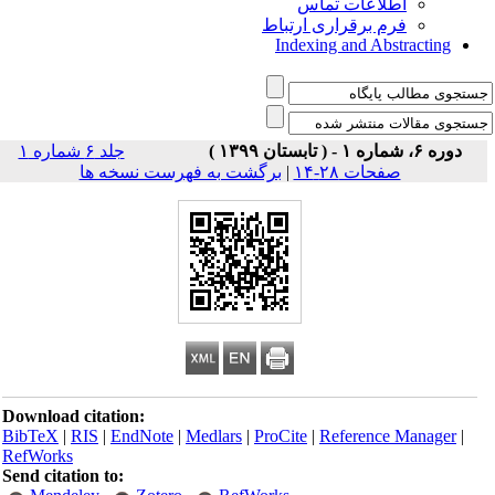
اطلاعات تماس
فرم برقراری ارتباط
Indexing and Abstracting
دوره ۶، شماره ۱ - ( تابستان ۱۳۹۹ )
جلد ۶ شماره ۱
برگشت به فهرست نسخه ها
|
صفحات ۲۸-۱۴
Download citation:
BibTeX
|
RIS
|
EndNote
|
Medlars
|
ProCite
|
Reference Manager
|
RefWorks
Send citation to: