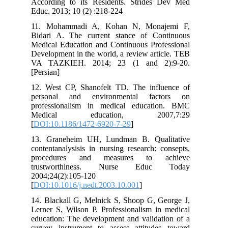
According to its Residents. Strides Dev Med
Educ. 2013; 10 (2) :218-224
11. Mohammadi A, Kohan N, Monajemi F,
Bidari A. The current stance of Continuous
Medical Education and Continuous Professional
Development in the world, a review article. TEB
VA TAZKIEH. 2014; 23 (1 and 2):9-20.
[Persian]
12. West CP, Shanofelt TD. The influence of
personal and environmental factors on
professionalism in medical education. BMC
Medical education, 2007,7:29
[
DOI:10.1186/1472-6920-7-29
]
13. Graneheim UH, Lundman B. Qualitative
contentanalysisis in nursing research: consepts,
procedures and measures to achieve
trustworthiness. Nurse Educ Today
2004;24(2):105-120
[
DOI:10.1016/j.nedt.2003.10.001
]
14. Blackall G, Melnick S, Shoop G, George J,
Lerner S, Wilson P. Professionalism in medical
education: The development and validation of a
survey instrument to assess attitudes toward