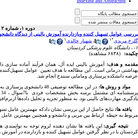
Indexing and Abstracting
دوره ۱، شماره ۲ - ( پائیز ۱۳۹۴ )
بررسی عوامل تسهیل کننده وبازدارنده آموزش بالینی از دیدگاه دانشج
۱
۱
*
گلرخ مریدی
،
شهناز خالدی
۱- ، دانشگاه علوم پزشکی کردستان
چکیده:
(۶۸۳۸ مشاهده)
قدمه
و هدف
:
آموزش بالینی ایده آل، همان فرآیند آماده ساز
بهداشتی درمانی است.. این مطالعه با هدف تعیین عوامل تسهیل‌کننده و 
عرصه دانشکده پرستاری ومامایی سنندج انجام شد.
مواد و روش ها:
در این مطالعه توصیفی 48 د
یادگیری مهارت‌های بالینی بود. به منظور تجزیه و تحلیل داده‌ها ازنرم‌اف
یافته ها:
مربوط به حیطه ارتباط بین مربی و دانشجو و همچنین مهمترین عامل بازدارنده 
تیجه
گیری:
این یافته ها نشان دهنده لزوم توجه به توانمندی
کردستان با در نظر گرفتن عوامل تسهیل کننده و بازدارنده در آموزش ب