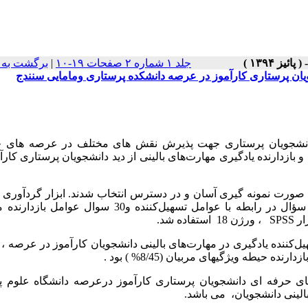
جلد ۱ شماره ۲ صفحات ۱۹-۱۰
|
برگشت به 
ویان پرستاری کارآموز در عرصه دانشکده پرستاری ومامایی سنندج
ی دانشجویان پرستاری جهت پذیرش نقش های مختلف در عرصه های 
بازدارنده یادگیری مهارت‌های بالینی از دید دانشجویان پرستاری کارآ
انشجوی پرستاری به صورت نمونه گیری آسان و در دسترس انتخاب شدند. ابزار گردآوری 
پرسشنامه ای مشتمل برسه بخش مشخصات فردی با7سوال ، 34 سؤال در رابطه با عوامل تسهیل‌کننده و30 سوا
زار
SPSS
، ورژن 18 استفاده شد.
حیطه ویژگیهای مربیان (8/45% ) بود
.
 های حرفه ای دانشجویان پرستاری کارآموز درعرصه دانشگاه علوم 
الینی دانشجویان، می باشد.