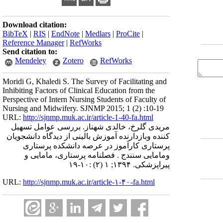
Download citation:
BibTeX
|
RIS
|
EndNote
|
Medlars
|
ProCite
|
Reference Manager
|
RefWorks
Send citation to:
Mendeley
Zotero
RefWorks
Moridi G, Khaledi S. The Survey of Facilitating and
Inhibiting Factors of Clinical Education from the
Perspective of Intern Nursing Students of Faculty of
Nursing and Midwifery. SJNMP 2015; 1 (2) :10-19
URL:
http://sjnmp.muk.ac.ir/article-1-40-fa.html
مریدی گلرخ، خالدی شهناز. بررسی عوامل تسهیل
کننده وبازدارنده آموزش بالینی از دیدگاه دانشجویان
پرستاری کارآموز در عرصه دانشکده پرستاری
ومامایی سنندج . فصلنامه پرستاری، مامایی و
پیراپزشکی. ۱۳۹۴; ۱ (۲) :۱۰-۱۹
URL:
http://sjnmp.muk.ac.ir/article-۱-۴۰-fa.html