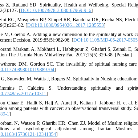
ss Z, Rutland SD. Spirituality, Health and Wellbeing. Special Reli
2(3):127. [
DOI:10.1007/978-3-030-67969-9_6
]
zini RG, Mosqueiro BP, Zimpel RR, Bandeira DR, Rocha NS, Fleck MP. Q
9(3):263-82. [
DOI:10.1080/09540261.2017.1285553
]
lle M, Coelho A. Adding a new dimension to the spirituality at work 
ment Decision. 2019;85(5):982-96. [
DOI:10.1108/MD-05-2017-0505
orami Markani A, Mokhtari L, Habibpour Z, Ghafari S, Zeinali E, Sakha
ction The J Urmia Nurs Midwifery Fac. 2017;15(5):329-38. [Persian]
wthorne DM, Gordon SC. The invisibility of spiritual nursing care i
0.1177/0898010119889704
]
i G, Snowden M, Wattis J, Rogers M. Spirituality in Nursing education
immins F, Caldeira S. Understanding spirituality and spiri
0.7748/ns.2017.e10311
]
ou Chaar E, Hallit S, Hajj A, Aaraj R, Kattan J, Jabbour H, et al. Eval
sion among patients with cancer: an observational transversal study. 
089-1
]
orbani N, Watson P, Gharibi HR, Chen ZJ. Model of Muslim religious s
tations and psychological adjustment among Iranian Muslims. 
0.1163/15736121-12341354
]