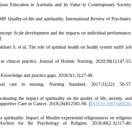
gious Education in Australia and its Value to Contemporary Society.
uality-of-life and spirituality. International Review of Psychiatry.
concept: Scale development and the impacts on individual performance.
]
ei S, et al. The role of spiritual health on health system staffs' job
n clinical practice. Journal of Holistic Nursing. 2020;38(1):147-55.
: Knowledge and practice gaps. 2018;5(1-3):27-49.
tual care in nursing. Nursing Standard. 2017;31(22): 50-57.
uating the impact of spirituality on the quality of life, anxiety, and
Supportive Care in Cancer. 2018;26(8):2581-90. [
DOI:10.1007/s00520-
pirituality: Impact of Muslim experiential religiousness on religious
Archive for the Psychology of Religion. 2018;40(2-3):117-40.