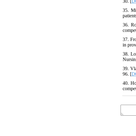
30. [
DO
35. Mi
patient
36. Ro
compet
37. Fr
in prov
38. Lo
Nursin
39. Vl
96. [
DO
40. Ho
compet