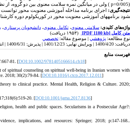
ولی در میانگین نمره سلامت معنوی بین دو گروه، از ن
)
p=
(0/005
نتیجه‌گیری
اجرای برنامه مداخله آموزشی معنویت محور توانست رشد
شود برنامه­های آموزشی معنویت محور در کوریکولوم دوره کارشن.
ب
،
دانشجویان پرستاری
،
تکامل معنوی
،
سلامتی معنوی
واژه‌های کلیدی:
(۱۹۵۳ دریافت)
[PDF 1180 kb]
متن کامل
نوع مطالعه:
پژوهشي
| موضوع مقاله:
تخصصي
دریافت: 1400/4/20 | ویرایش نهایی: 1401/12/23 | پذیرش: 1400/6/31 | انتشار: 1400/9/17 | انتشار الکترونیک: 1400/9/17
فهرست منابع
7:667-81. [
DOI:10.1002/9781405166614.ch18
]
f spiritual counseling on spiritual well-being in Iranian women with
ce. 2018; 30(2):79-84. [
DOI:10.1016/j.ctcp.2017.12.011
]
heory to clinical practice. Mental Health, Religion & Culture. 2020;
7;318(6):519-20. [
DOI:10.1001/jama.2017.8136
]
eligion, health and public spaces. Secularisms in a Postsecular Age?:
idence, implications, and resources: Springer; 2018; p:147-168..