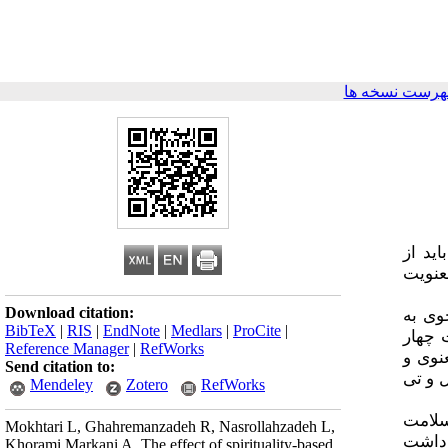
هرست نسخه ها
ید از
عنویت
Download citation:
کی خوی به
BibTeX
|
RIS
|
EndNote
|
Medlars
|
ProCite
|
 چهار
Reference Manager
|
RefWorks
نوی و
Send citation to:
 و تی
Mendeley
Zotero
RefWorks
21/48 
Mokhtari L, Ghahremanzadeh R, Nasrollahzadeh L,
 داشت
Khorami Markani A. The effect of spirituality-based