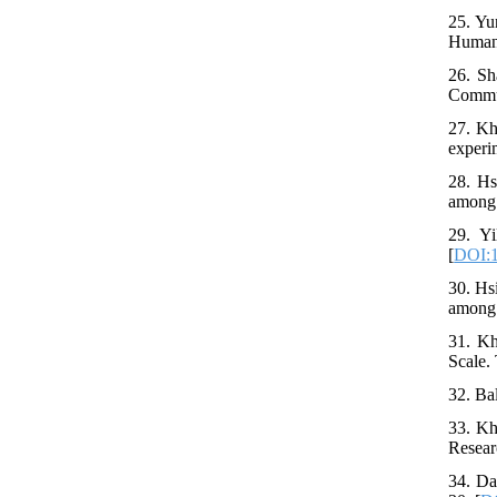
25. Yu
Human 
26. Sh
Commun
27. Kh
experi
28. Hs
among 
29. Yi
[
DOI:1
30. Hs
among 
31. Kh
Scale.
32. Ba
33. Kh
Resear
34. Da