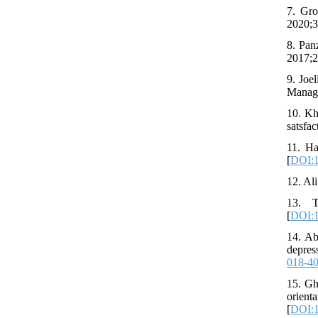
7. Gro
2020;3
8. Pan
2017;2
9. Joe
Manage
10. Kh
satsfa
11. Ha
[
DOI:1
12. Al
13. T
[
DOI:1
14. Ab
depres
018-4
15. Gh
orien
[
DOI:1