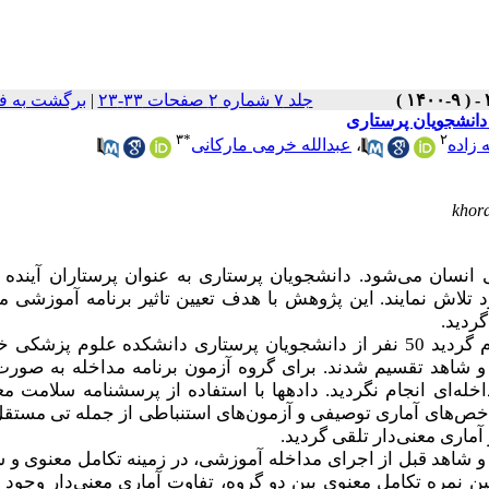
برگشت به ف
|
جلد ۷ شماره ۲ صفحات ۳۳-۲۳
دانشجویان پرستاری
۳
*
۲
عبدالله خرمی مارکانی
،
ه زاده
khor
نسان می‌شود. دانشجویان پرستاری به عنوان پرستاران آینده با
لاش نمایند. این پژوهش با هدف تعیین تاثیر برنامه آموزشی م
گردید
نیمه تجربی که در سال 1395 انجام گردید 50 نفر از دانشجویان پرستاری دانشکده علوم پزش
 شاهد تقسیم شدند. برای گروه آزمون برنامه مداخله به صورت
‌ای انجام نگردید. داده­ها با استفاده از پرسشنامه سلامت مع
شاخص‌های آماری توصیفی و آزمون‌های استنباطی از جمله تی مستقل
، آماری معنی‌دار تلقی گردید
 شاهد قبل از اجرای مداخله آموزشی، در زمینه تکامل معنوی و سلامت
نگین نمره تکامل معنوی بین دو گروه، تفاوت آماری معنی‌دار وجود