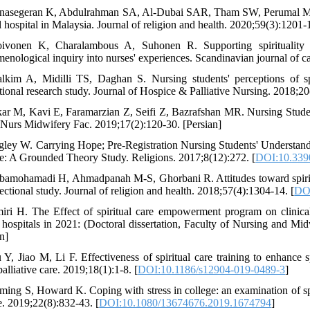
nasegeran K, Abdulrahman SA, Al-Dubai SAR, Tham SW, Perumal M. Spiri
 hospital in Malaysia. Journal of religion and health. 2020;59(3):1201-1
ivonen K, Charalambous A, Suhonen R. Supporting spirituality i
enological inquiry into nurses' experiences. Scandinavian journal of ca
lkim A, Midilli TS, Daghan S. Nursing students' perceptions of spir
ational research study. Journal of Hospice & Palliative Nursing. 2018;20
kar M, Kavi E, Faramarzian Z, Seifi Z, Bazrafshan MR. Nursing Studen
Nurs Midwifery Fac. 2019;17(2):120-30. [Persian]
gley W. Carrying Hope; Pre-Registration Nursing Students' Understand
ce: A Grounded Theory Study. Religions. 2017;8(12):272. [
DOI:10.339
bamohamadi H, Ahmadpanah M-S, Ghorbani R. Attitudes toward spiritua
ectional study. Journal of religion and health. 2018;57(4):1304-14. [
DOI
iri H. The Effect of spiritual care empowerment program on clinical p
 hospitals in 2021: (Doctoral dissertation, Faculty of Nursing and M
n]
 Y, Jiao M, Li F. Effectiveness of spiritual care training to enhance
lliative care. 2019;18(1):1-8. [
DOI:10.1186/s12904-019-0489-3
]
ming S, Howard K. Coping with stress in college: an examination of spiri
e. 2019;22(8):832-43. [
DOI:10.1080/13674676.2019.1674794
]