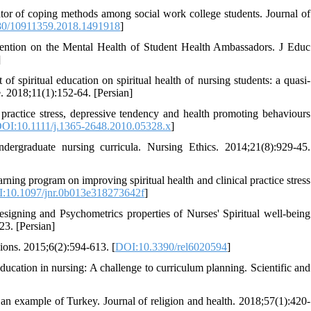
tor of coping methods among social work college students. Journal of
80/10911359.2018.1491918
]
rvention on the Mental Health of Student Health Ambassadors. J Educ
]
spiritual education on spiritual health of nursing students: a quasi-
. 2018;11(1):152-64. [Persian]
practice stress, depressive tendency and health promoting behaviours
OI:10.1111/j.1365-2648.2010.05328.x
]
ndergraduate nursing curricula. Nursing Ethics. 2014;21(8):929-45.
ning program on improving spiritual health and clinical practice stress
:10.1097/jnr.0b013e318273642f
]
gning and Psychometrics properties of Nurses' Spiritual well-being
23. [Persian]
gions. 2015;6(2):594-613. [
DOI:10.3390/rel6020594
]
ducation in nursing: A challenge to curriculum planning. Scientific and
; an example of Turkey. Journal of religion and health. 2018;57(1):420-