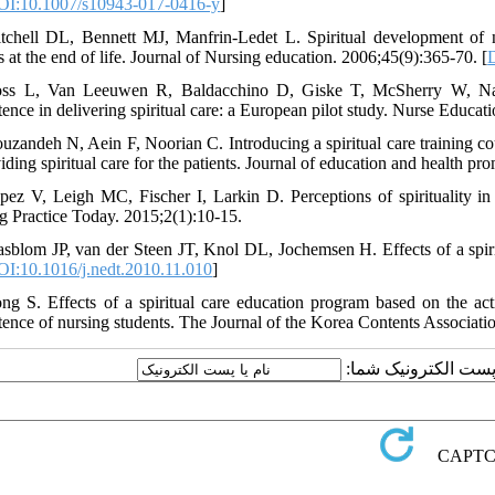
I:10.1007/s10943-017-0416-y
]
tchell DL, Bennett MJ, Manfrin-Ledet L. Spiritual development of n
s at the end of life. Journal of Nursing education. 2006;45(9):365-70. [
ss L, Van Leeuwen R, Baldacchino D, Giske T, McSherry W, Naraya
ence in delivering spiritual care: a European pilot study. Nurse Educat
ouzandeh N, Aein F, Noorian C. Introducing a spiritual care training cou
iding spiritual care for the patients. Journal of education and health pr
pez V, Leigh MC, Fischer I, Larkin D. Perceptions of spirituality in 
g Practice Today. 2015;2(1):10-15.
asblom JP, van der Steen JT, Knol DL, Jochemsen H. Effects of a spiri
I:10.1016/j.nedt.2010.11.010
]
ng S. Effects of a spiritual care education program based on the actio
ence of nursing students. The Journal of the Korea Contents Associati
یا پست الکترونیک شما