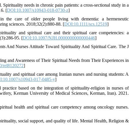
tuality needs in chronic pain patients: a cross-sectional study in a
6. [
DOI:10.1007/s10943-018-0730-z
]
n the care of older people living with dementia: a hermeneutic
ring sciences. 2018;32(2):880-88. [
DOI:10.1111/scs.12519
]
ituality and spiritual care and their spiritual care competencies: a
(3):286-95. [
DOI:10.1097/NJH.0000000000000446
]
ts And Nurses Attitude Toward Spirituality And Spiritual Care. The J
ing and Awareness of Their Spiritual Needs from Their Experiences in
0/rel8120272
]
lity and spiritual care among Iranian nurses and nursing students: A
:10.1007/s10943-017-0485-y
]
ractice based on the integration of spirituality-religion in nurses of
idwifery, Kerman University of Medical Sciences, Kerman, Iran). 2021.
 spiritual health and spiritual care competency among oncology nurses.
tuality, social support, and quality of life. Mental Health, Religion &