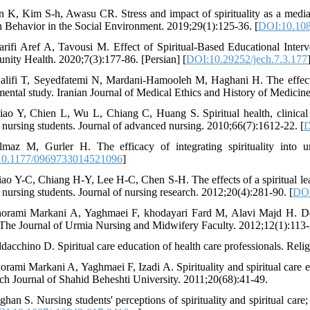
n K, Kim S-h, Awasu CR. Stress and impact of spirituality as a media
Behavior in the Social Environment. 2019;29(1):125-36. [
DOI:10.10
arifi Aref A, Tavousi M. Effect of Spiritual-Based Educational Inte
ity Health. 2020;7(3):177-86. [Persian] [
DOI:10.29252/jech.7.3.177
alifi T, Seyedfatemi N, Mardani-Hamooleh M, Haghani H. The effect of 
mental study. Iranian Journal of Medical Ethics and History of Medicine
iao Y, Chien L, Wu L, Chiang C, Huang S. Spiritual health, clinical 
nursing students. Journal of advanced nursing. 2010;66(7):1612-22. [
D
lmaz M, Gurler H. The efficacy of integrating spirituality into u
0.1177/0969733014521096
]
iao Y-C, Chiang H-Y, Lee H-C, Chen S-H. The effects of a spiritual lear
nursing students. Journal of nursing research. 2012;20(4):281-90. [
DOI
orami Markani A, Yaghmaei F, khodayari Fard M, Alavi Majd H. Desi
 The Journal of Urmia Nursing and Midwifery Faculty. 2012;12(1):113-
ldacchino D. Spiritual care education of health care professionals. Reli
orami Markani A, Yaghmaei F, Izadi A. Spirituality and spiritual care e
ch Journal of Shahid Beheshti University. 2011;20(68):41-49.
ghan S. Nursing students' perceptions of spirituality and spiritual care