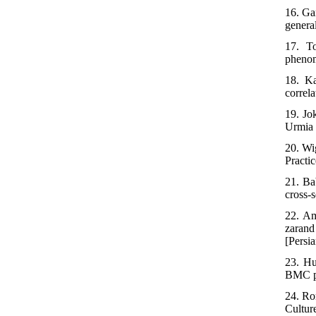
16. Ga
general
17. To
phenom
18. Ka
correl
19. Jo
Urmia 
20. Wi
Practi
21. Ba
cross-s
22. Am
zarand
[Persia
23. Hu
BMC pa
24. Ro
Cultur