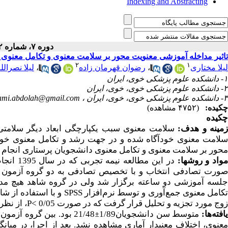
Indexing and Abstracting
دوره ۷، شماره ۲ - ( ۹-۱۴۰۰ )
تاثیر مداخله آموزشی معنویت محور بر سلامت معنوی و تکامل معنوی 
۲
۱
لیلا نصرالل
،
رضوان قهرمان زاده
،
لیلا مختاری
۱- دانشکده علوم پزشکی خوی، ایران
۲- دانشکده علوم پزشکی خوی، خوی، ایران
ami.abdolah@gmail.com
۳- دانشکده علوم پزشکی خوی، خوی، ایران ،
چکیده:
(۴۷۵۲ مشاهده)
چکیده
زمینه و هدف
سلامت معنوی سبب یکپارچگی ابعاد دیگر سلامتی ا
سلامت معنوی خودآگاه شده و در جهت رشد و تکامل معنوی خود ت
محور بر سلامت معنوی و تکامل معنوی دانشجویان پرستاری انجام .
مواد و روش­ها
در این مطالعه
صورت تصادفی انتخاب و با تخصیص تصادفی به دو گروه آزمون و
جلسه آموزشی دو ساعته برگزار شد ولی در گروه شاهد هیچ مداخله
و با استفاده از 
SPSS
کامل معنوی جمع‌آوری و توسط نرم‌افزار
از نظر .
P<
زوج مورد تجزیه و تحلیل قرار گرفت که در صورت 0/05
±
یافته‌ها
متوسط سن دانشجویان1/89
بود. بین گروه آزمون و
معنوی، اختلاف معنی­دار آماری مشاهده نشد. بعد از اجرا، در میا