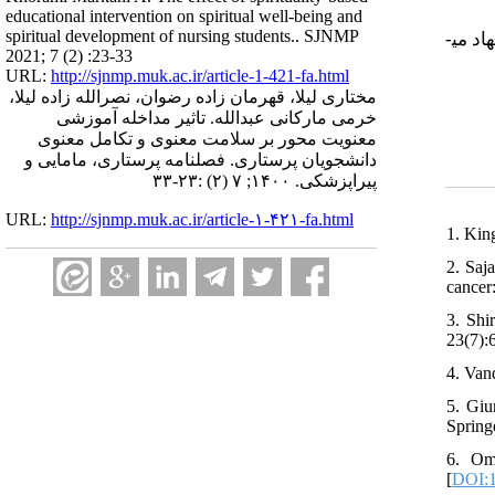
educational intervention on spiritual well-being and
spiritual development of nursing students.. SJNMP
د می­
2021; 7 (2) :23-33
URL:
http://sjnmp.muk.ac.ir/article-1-421-fa.html
مختاری لیلا، قهرمان زاده رضوان، نصرالله زاده لیلا،
خرمی مارکانی عبدالله. تاثیر مداخله آموزشی
معنویت محور بر سلامت معنوی و تکامل معنوی
دانشجویان پرستاری. فصلنامه پرستاری، مامایی و
پیراپزشکی. ۱۴۰۰; ۷ (۲) :۲۳-۳۳
URL:
http://sjnmp.muk.ac.ir/article-۱-۴۲۱-fa.html
1. King
2. Saj
cancer:
3. Shi
23(7):
4. Van
5. Giu
Spring
6. Oma
[
DOI:1