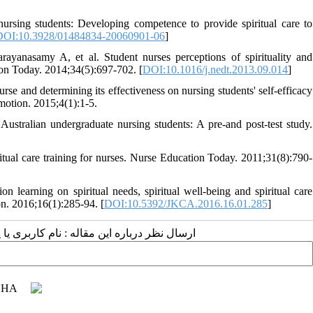
ursing students: Developing competence to provide spiritual care to
DOI:10.3928/01484834-20060901-06
]
nasamy A, et al. Student nurses perceptions of spirituality and
ion Today. 2014;34(5):697-702. [
DOI:10.1016/j.nedt.2013.09.014
]
rse and determining its effectiveness on nursing students' self-efficacy
omotion. 2015;4(1):1-5.
Australian undergraduate nursing students: A pre-and post-test study.
tual care training for nurses. Nurse Education Today. 2011;31(8):790-
n learning on spiritual needs, spiritual well-being and spiritual care
on. 2016;16(1):285-94. [
DOI:10.5392/JKCA.2016.16.01.285
]
ارسال نظر درباره این مقاله : نام کاربری :