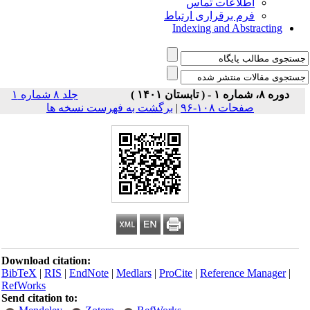
اطلاعات تماس
فرم برقراری ارتباط
Indexing and Abstracting
دوره ۸، شماره ۱ - ( تابستان ۱۴۰۱ )
جلد ۸ شماره ۱
برگشت به فهرست نسخه ها
|
صفحات ۱۰۸-۹۶
Download citation:
BibTeX
|
RIS
|
EndNote
|
Medlars
|
ProCite
|
Reference Manager
|
RefWorks
Send citation to: