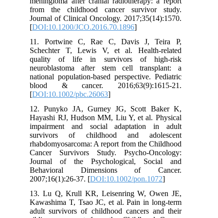
meningioma after cranial radiotherapy: a report
from the childhood cancer survivor study.
Journal of Clinical Oncology. 2017;35(14):1570.
[
DOI:10.1200/JCO.2016.70.1896
]
11. Portwine C, Rae C, Davis J, Teira P,
Schechter T, Lewis V, et al. Health‐related
quality of life in survivors of high‐risk
neuroblastoma after stem cell transplant: a
national population‐based perspective. Pediatric
blood & cancer. 2016;63(9):1615-21.
[
DOI:10.1002/pbc.26063
]
12. Punyko JA, Gurney JG, Scott Baker K,
Hayashi RJ, Hudson MM, Liu Y, et al. Physical
impairment and social adaptation in adult
survivors of childhood and adolescent
rhabdomyosarcoma: A report from the Childhood
Cancer Survivors Study. Psycho‐Oncology:
Journal of the Psychological, Social and
Behavioral Dimensions of Cancer.
2007;16(1):26-37. [
DOI:10.1002/pon.1072
]
13. Lu Q, Krull KR, Leisenring W, Owen JE,
Kawashima T, Tsao JC, et al. Pain in long-term
adult survivors of childhood cancers and their