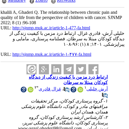
Mendeley
Zotero
RefWorks
khalili A, Ghaderi Q. The relationship between chronic pain and
quality of life from the perspective of children with cancer. SJNMP
2022; 8 (1) :96-108
URL:
http://sjnmp.muk.ac.ir/article-1-477-fa.html
خلیلی آرش، قادری غزال. ارتباط درد مزمن با کیفیت زندگی از
دیدگاه کودکان مبتلا به سرطان. فصلنامه پرستاری، مامایی و
پیراپزشکی. ۱۴۰۱; ۸ (۱) :۹۶-۱۰۸
URL:
http://sjnmp.muk.ac.ir/article-۱-۴۷۷-fa.html
ارتباط درد مزمن با کیفیت زندگی از دیدگاه
کودکان مبتلا به سرطان
۲
*
۱
غزال قادری
،
آرش خلیلی
۱- گروه پرستاری کودکان، مرکز تحقیقات
مراقبتهای مادر و کودک، دانشگاه علوم پزشکی
همدان، همدان ایران
۲- کارشناس ارشد پرستاری کودکان، گروه
پرستاری کودکان، دانشگاه علوم پزشکی تبریز،
www.qazal.ghaderi98@gmail.com
تبریز، ایران. ،