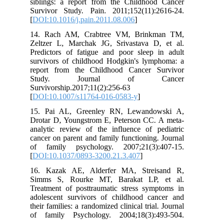
siblings: a report from the Childhood Cancer
Survivor Study. Pain. 2011;152(11):2616-24.
[
DOI:10.1016/j.pain.2011.08.006
]
14. Rach AM, Crabtree VM, Brinkman TM,
Zeltzer L, Marchak JG, Srivastava D, et al.
Predictors of fatigue and poor sleep in adult
survivors of childhood Hodgkin's lymphoma: a
report from the Childhood Cancer Survivor
Study. Journal of Cancer
Survivorship.2017;11(2):256-63
[
DOI:10.1007/s11764-016-0583-y
]
15. Pai AL, Greenley RN, Lewandowski A,
Drotar D, Youngstrom E, Peterson CC. A meta-
analytic review of the influence of pediatric
cancer on parent and family functioning. Journal
of family psychology. 2007;21(3):407-15.
[
DOI:10.1037/0893-3200.21.3.407
]
16. Kazak AE, Alderfer MA, Streisand R,
Simms S, Rourke MT, Barakat LP, et al.
Treatment of posttraumatic stress symptoms in
adolescent survivors of childhood cancer and
their families: a randomized clinical trial. Journal
of family Psychology. 2004;18(3):493-504.