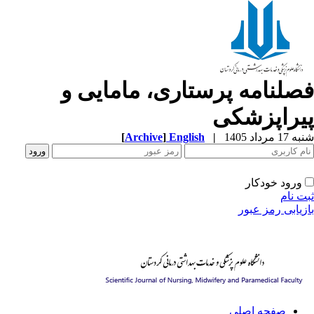
صلنامه پرستاری، مامایی و
یراپزشکی
[
Archive
]
English
|
1 مرداد 1405
ورود خودکار
ت نام
زیابی رمز عبور
صفحه اصلی