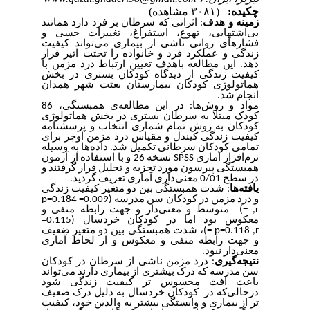
چکیده:
(۳۰۸۱ مشاهده)
زمینه و هدف
: اثراتی که سرطان بر فرد دارد همانند
بی‌اشتهایی، تهوع، استفراغ، تغییرات حسی و
فشارهای روانی ناشی از بیماری می‌تواند کیفیت
زندگی و عملکرد فرد و خانواده را تحتت اثیر قرار
دهد. این مطالعه باهدف تعیین ارتباط درد مزمن با
کیفیت زندگی از دیدگاه کودکان بستری در بخش
هماتولوژی کودکان بیمارستان بعثت شهر همدان
.
انجام شد
مواد و روش‌ها: در این مطالعه‌ی همبستگی، 86
کودک مبتلا به سرطان بستری در بخش هماتولوژی
کودکان به روش تمام شماری انتخاب و پرسشنامه
کیفیت زندگی کیندل و مقیاس درد مزمن اوچر برای
تمامی کودکان سرطانی تکمیل شد. داده‌ها به وسیله
نسخه 26 و با استفاده از آزمون
SPSS
نرم‌افزار آماری
همبستگی پیرسون مورد تجزیه و تحلیل قرار گرفتند و
.
در سطح 0/01 معنی‌داری آماری تعریف گردید
یافته‌ها
: شدت همبستگی بین دو متغیر کیفیت زندگی
(0.009= p=0.184
و درد مزمن در کودکان سن مدرسه
متوسط و معنی‌دار و جهت رابطه منفی و
,r =)
(0.115=
معکوس بود اما در کودکان خردسال
، شدت همبستگی بین دو متغیر ضعیف
p=0.118 ,r =)
و جهت رابطه منفی و معکوس و از لحاظ آماری
.
معنی‌دار نبود
نتیجه‌گیری
: درد مزمن ناشی از سرطان در کودکان
سن مدرسه که درک بیشتری از بیماری دارند می‌تواند
باعث افت محسوس تر کیفیت زندگی شود
درحالی‌که در کودکان خردسال به دلیل درک ضعیف
تر از بیماری و وابستگی بیشتر به والدین خود، کیفیت