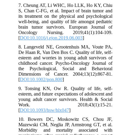
7. Cheung AT, Li WHC, Ho LLK, Ho KY, Chiu
S, Chan C-FG, et al. Impact of brain tumor and
its treatment on the physical and psychological
well-being, and quality of life amongst pediatric
brain tumor survivors. European Journal of
Oncology Nursing. 2019;41(1):104-109.
[
DOI:10.1016/j.ejon.2019.06.003
]
8. Langeveld NE, Grootenhuis MA, Voute PA,
De Haan R, Van Den Bos C. Quality of life, self‐
esteem and worries in young adult survivors of
childhood cancer. Psycho‐Oncology Journal of
the Psychological, Social and Behavioral
Dimensions of Cancer. 2004;13(12):867-81.
[
DOI:10.1002/pon.800
]
9. Tonsing KN, Ow R. Quality of life, self-
esteem, and future expectations of adolescent and
young adult cancer survivors. Health & Social
Work. 2018;43(1):15-21.
[
DOI:10.1093/hsw/hlx047
]
10. Bowers DC, Moskowitz CS, Chou JF,
Mazewski CM, Neglia JP, Armstrong GT, et al.
Morbidity and mortality associated with