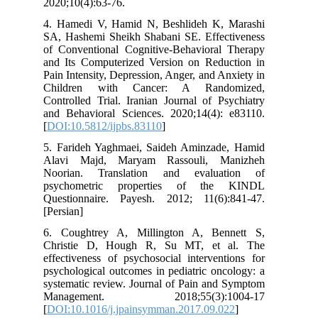
2020;10(4):63-76.
4. Hamedi V, Hamid N, Beshlideh K, Marashi
SA, Hashemi Sheikh Shabani SE. Effectiveness
of Conventional Cognitive-Behavioral Therapy
and Its Computerized Version on Reduction in
Pain Intensity, Depression, Anger, and Anxiety in
Children with Cancer: A Randomized,
Controlled Trial. Iranian Journal of Psychiatry
and Behavioral Sciences. 2020;14(4): e83110.
[
DOI:10.5812/ijpbs.83110
]
5. Farideh Yaghmaei, Saideh Aminzade, Hamid
Alavi Majd, Maryam Rassouli, Manizheh
Noorian. Translation and evaluation of
psychometric properties of the KINDL
Questionnaire. Payesh. 2012; 11(6):841-47.
[Persian]
6. Coughtrey A, Millington A, Bennett S,
Christie D, Hough R, Su MT, et al. The
effectiveness of psychosocial interventions for
psychological outcomes in pediatric oncology: a
systematic review. Journal of Pain and Symptom
Management. 2018;55(3):1004-17
[
DOI:10.1016/j.jpainsymman.2017.09.022
]