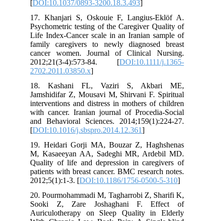
[
DOI:10.1037/0893-3200.18.3.493
]
17. Khanjari S, Oskouie F, Langius‐Eklöf A.
Psychometric testing of the Caregiver Quality of
Life Index‐Cancer scale in an Iranian sample of
family caregivers to newly diagnosed breast
cancer women. Journal of Clinical Nursing.
2012;21(3‐4):573-84. [
DOI:10.1111/j.1365-
2702.2011.03850.x
]
18. Kashani FL, Vaziri S, Akbari ME,
Jamshidifar Z, Mousavi M, Shirvani F. Spiritual
interventions and distress in mothers of children
with cancer. Iranian journal of Procedia-Social
and Behavioral Sciences. 2014;159(1):224-27.
[
DOI:10.1016/j.sbspro.2014.12.361
]
19. Heidari Gorji MA, Bouzar Z, Haghshenas
M, Kasaeeyan AA, Sadeghi MR, Ardebil MD.
Quality of life and depression in caregivers of
patients with breast cancer. BMC research notes.
2012;5(1):1-3. [
DOI:10.1186/1756-0500-5-310
]
20. Pourmohammadi M, Tagharrobi Z, Sharifi K,
Sooki Z, Zare Joshaghani F. Effect of
Auriculotherapy on Sleep Quality in Elderly