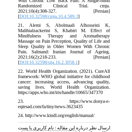
With Chronic Low Back Pain: A Single-blind
Randomized Clinical Trial. cmja.
2021;10(4):308-327. [Persian]
[
DOI:10.32598/cmja.10.4.589.3
]
21. Alemi S, Abolmaali Alhosseini K,
Malihialzackerini S, Khabiri M. Effect of
Mindfulness Therapy and Aromatherapy
Massage on Pain Perception, Quality of Life and
Sleep Quality in Older Women With Chronic
Pain. Salmand: Iranian Journal of Ageing.
2021;16(2):218-233. [Persian]
[
DOI:10.32598/sija.16.2.3058.1
]
22. World Health Organization. (‎2021)‎. CureAll
framework: WHO global initiative for childhood
cancer: increasing access, advancing quality,
saving lives. World Health Organization.
https://apps.who.int/iris/handle/10665/347370
23. https://www.donya-e-
eqtesad.com/fa/tiny/news-3623435
24. http://www.kindl.org/english/manual/
ارسال نظر درباره این مقاله : نام کاربری یا پست