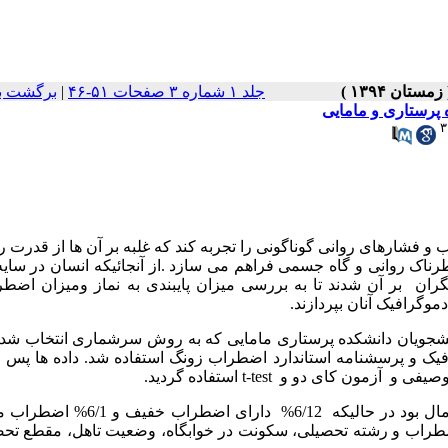
جلد ۱ شماره ۳ صفحات ۵۱-۴۶
|
برگشت ب
 پرستاری و مامایی
۳
فشارهای روانی گوناگونی را تجربه کند که غلبه بر آن ها از قدرت 
طرناک روانی و گاه جسمی فراهم می سازد .از آنجائیکه انسان در سایه
گران بر آن شدند تا به بررسی میزان پایبندی به نماز ومیزان اضط
وگرافیک آنان بپردازند.
وصیفی تحلیلی با شرکت 182 نفر از دانشجویان دانشکده پرستاری مامایی که به روش سرشماری انتخاب 
ک و پرسشنامه استاندارد اضطراب زونگ استفاده شد. داده ها پس ا
 توصیفی و آزمون کای دو و
t-test
استفاده گردید.
بر اساس نتایج پژوهش، نمره اضطراب 7/85% دانشجویان نرمال بود در حالیکه 6/12% 
ن میزان اضطراب و رشته تحصیلی، سکونت در خوابگاه، وضعیت تاهل، مقطع تح