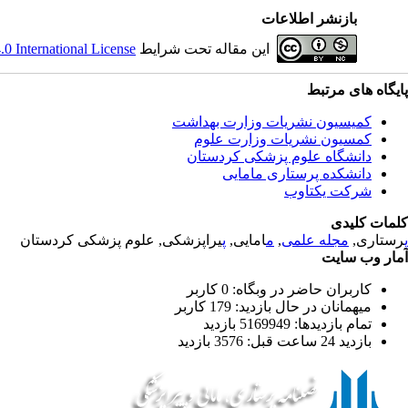
بازنشر اطلاعات
این مقاله تحت شرایط
 International License
پایگاه های مرتبط
کمیسیون نشریات وزارت بهداشت
کمسیون نشریات وزارت علوم
دانشگاه علوم پزشکی کردستان
دانشکده پرستاری مامایی
شرکت یکتاوب
کلمات کلیدی
پ
رستاری,
مجله علمی
,
م
امایی,
پ
یراپزشکی, علوم پزشکی کردستان
آمار وب سایت
کاربران حاضر در وبگاه: 0 کاربر
میهمانان در حال بازدید: 179 کاربر
تمام بازدید‌ها: 5169949 بازدید
بازدید 24 ساعت قبل: 3576 بازدید