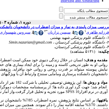
Indexing and Abstracting
دوره ۱، شماره ۳ - ( زمستان ۱۳۹۴ )
بررسی میزان پایبندی به نماز و میزان اضطراب در دانشجویان دانشکده
۲
*
۱
فرزانه ظاهری
،
سیمین نزاریان
،
سیروس شهسواری
۱- دانشگاه علوم پزشکی شهید بهشتی
۲- دانشگاه علوم پزشکی کردستان ،
Simin.nazarian@gmail.com
۳- دانشگاه علوم پزشکی کردستان،
چکیده:
(۵۱۳۱ مشاهده)
مقدمه و هدف:
انسان در خلال زندگی دنیوی خود ممکن است اضطراب و 
روانی او به طور تدریجی کاسته و زمینه را برای ایجاد بیماری های خ
نیایش پیوسته میتواند بر قدرت روحی و روانی خود بیافزاید. پژوهش
دانشجویان دانشکده پرستاری ومامایی سنندج وارتباط آن با ویژگیهای دم
مواد و روش ها
: این پژوهش ت
انجام شد؛ جهت گرد آوری داده ها؛ از پرسشنامه مشخصات دموگرافی
آوری در نرم افزار16
SPSS
مورد تجزیه و تحلیل قرار گرفت.واز آمار
یافته­ها:
داشتند. 3/70% سابقه اقامه نماز را ذکر نمودند. همچنین بی