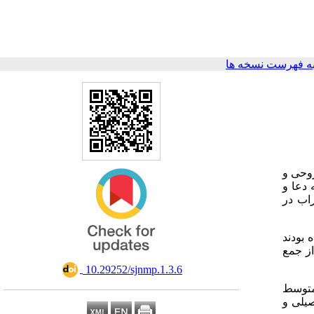
ه فهرست نسخه ها
روحی و
 دعا و
راب در
شده بودند
ز جمع
‎ 10.29252/sjnmp.1.3.6
دارای اضطراب خفیف و 6/1% اضطراب متوسط
صیلی و