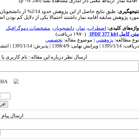
اقامه نماز ارتباط معنی دار آماری مشاهده نشد (240 /0=
p
).
تیجه­گیری
: طبق نتایج حاصل از ای
مورد پژوهش سابقه اقامه نماز داشتند احتمالا یکی از دلایل کم بودن ا
واژه‌های کلیدی:
اضطراب
،
نماز
،
دانشجویان
،
مشخصات دموگرافیک
متن کامل
[PDF 377 kb]
(۱۹۷۰ دریافت)
نوع مطالعه:
پژوهشي
| موضوع مقاله:
تخصصي
دریافت: 1395/1/14 | ویرایش نهایی: 1398/4/9 | پذیرش: 1395/1/14 | انتشار: 1395/1/14 | انتشار الکترونیک: 1395/1/14
ارسال نظر درباره این مقاله : نام کاربری ی
ارسال پیام 