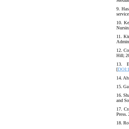
Mediat
9. Has
servic
10. Ke
Nursin
11. Ki
Admini
12. Co
Hill; 2
13. E
[
DOI:1
14. Ah
15. Ga
16. Sh
and So
17. Cr
Press. 
18. Ro