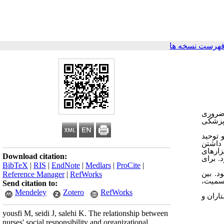
فهرست نسخه ها
 ضروری
 پزشکی
 و توحید
عه داشتن
زارهای
Download citation:
. برای
BibTeX
|
RIS
|
EndNote
|
Medlars
|
ProCite
|
Reference Manager
|
RefWorks
پذیری اجتماعی و ساختار سازمانی پرستاران شاغل در بیمارستان­های موردمطالعه به ترتیب 131/72 و 53/45 بود. بین
(رسمیت
Send citation to:
Mendeley
Zotero
RefWorks
اران
و
yousfi M, seidi J, salehi K. The relationship between
nurses' social responsibility and organizational