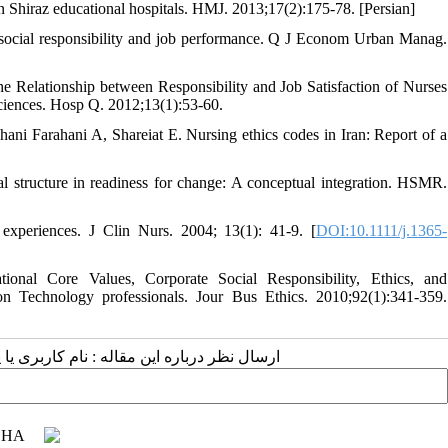
in Shiraz educational hospitals. HMJ. 2013;17(2):175-78. [Persian]
h social responsibility and job performance. Q J Econom Urban Manag.
e Relationship between Responsibility and Job Satisfaction of Nurses
Sciences. Hosp Q. 2012;13(1):53-60.
 Farahani A, Shareiat E. Nursing ethics codes in Iran: Report of a
 structure in readiness for change: A conceptual integration. HSMR.
experiences. J Clin Nurs. 2004; 13(1): 41-9. [
DOI:10.1111/j.1365-
nal Core Values, Corporate Social Responsibility, Ethics, and
n Technology professionals. Jour Bus Ethics. 2010;92(1):341-359.
ارسال نظر درباره این مقاله : نام کاربری :