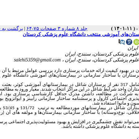
برگشت به 
|
جلد ۸ شماره ۳ صفحات ۷۵-۶۴
مارستان‌های آموزشی منتخب دانشگاه علوم پزشکی کردستان
salehi5359@gmail.com
ن در بهبود کیفیت ارائه خدمات پرستاری دارد بررسی عوامل مرتبط با آن
 پرستاران با ساختار سازمانی در بیمارستان‌های آموزشی دانشگاه علوم
حجم نمونه شامل 317 نفر از پرستاران شاغل در بیمارستان­های آموزشی‌ کوثر، بعثت
بقه­ای از بین پرستاران واجد شرایط شاغل در این مراکز انتخاب شدند. معیار ورود به مطال
اب
داشتن مدرک حداقل کارشناسی پرستاری بود.
،
 به شرکت در مطالعه
ی اجتماعی کارول و پرسشنامه ساختار سازمانی رابینز و ایوانزویج بود
سون و مانوا استفاده شد
میانگین نمرات مسئولیت‌
خلاقی، نوع‌دوستانه) با ساختار ‌سازمانی بیمارستان‌ها و مولفه های آن 
می‌تواند نقش چشمگیری در افزایش و بهبود مسئولیت‌پذیری اجتماعی پرست
ابسته به دانشگاه علوم پزشکی داشته باشد