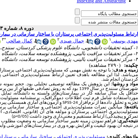
Indexing and Abstracting
دوره ۸، شماره ۳ - ( ۱۱-۱۴۰۱ )
ارتباط مسئولیت‌پذیری اجتماعی پرستاران با ساختار سازمانی در بی
۳
*
۲
۱
کمال صالحی
،
جمال صیدی
،
مهدی یوسفی
۱- کمیته تحقیقات دانشجویی، دانشگاه علوم پزشکی کردستان، سنندج، ایران
۲- مرکز تحقیقات مراقبت بالینی، پژوهشکده توسعه سلامت، دانشگاه علوم پزشکی کردستان، سنندج، ایران
۳- مرکز تحقیقات مراقبت بالینی، پژوهشکده توسعه سلامت، دانشگاه علوم پزشکی کردستان، سنندج، ایران ،
چکیده:
(۲۷۹۰ مشاهده)
زمینه و هدف
با توجه به نقش مهمی که مسئولیت‌پذیری اجتماعی پرستارا
می‌باشد. لذا این مطالعه باهدف تعیین ارتباط مسئولیت‌پذیری اجتماعی
کردستان انجام شد.
مواد و روش­ها
این پژوهش یک مطالعه توصیفی ­تحلیلی بود.
شهرستان سنندج در سال 1399 بود که به روش تصادفی ط
تمایل
،
داقل یک سال سابقه کار در بیمارستان‌های وابسته به دانشگاه
مورداستفاده شامل فرم ثبت اطلاعات دموگرافیک، پرسشنامه مسئولیت‌پذیر
و آزمون‌های آماری همبستگی پیر.
SPSS-24
از نرم‌افزار
تجزیه و تحلیل داده‌ها
یافته‌ها
مسئولیت‌پذیری اجتماعی پرستاران و مولفه­ های آن (قانونی، اقتصادی، ا،
تمرکز و پیچیدگی) ارتباط مستقیم و معنی‌داری وجود داشت (p<0/05)
نتیجه‌گیری
فراهم نمودن زمینه تغییر ساختار سازمانی به وضعیت مطلوب 
در نتیجه آن بهبود کیفیت و افزایش بهره وری در بیمارستان‌های آموزشی‌ و.
پرستاران
،
ساختار سازمانی
،
مسئولیت پذیری اجتماعی
واژه‌های کلیدی: