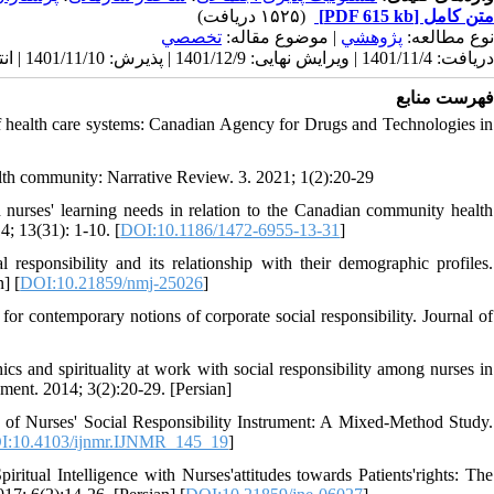
(۱۵۲۵ دریافت)
[PDF 615 kb]
متن کامل
نوع مطالعه:
پژوهشي
| موضوع مقاله:
تخصصي
دریافت: 1401/11/4 | ویرایش نهایی: 1401/12/9 | پذیرش: 1401/11/10 | انتشار: 1401/11/10 | انتشار الکترونیک: 1401/11/10
فهرست منابع
f health care systems: Canadian Agency for Drugs and Technologies in
lth community: Narrative Review. 3. 2021; 1(2):20-29
h nurses' learning needs in relation to the Canadian community health
4; 13(31): 1-10. [
DOI:10.1186/1472-6955-13-31
]
sponsibility and its relationship with their demographic profiles.
] [
DOI:10.21859/nmj-25026
]
or contemporary notions of corporate social responsibility. Journal of
cs and spirituality at work with social responsibility among nurses in
ment. 2014; 3(2):20-29. [Persian]
 of Nurses' Social Responsibility Instrument: A Mixed-Method Study.
I:10.4103/ijnmr.IJNMR_145_19
]
tual Intelligence with Nurses'attitudes towards Patients'rights: The