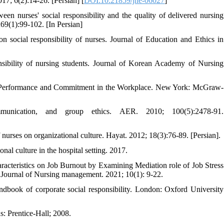
17; 6(2):14-26. [Persian] [
DOI:10.21859/jne-06027
]
 nurses' social responsibility and the quality of delivered nursing
69(1):99-102. [In Persian]
n social responsibility of nurses. Journal of Education and Ethics in
nsibility of nursing students. Journal of Korean Academy of Nursing
ng Performance and Commitment in the Workplace. New York: McGraw-
mmunication, and group ethics. AER. 2010; 100(5):2478-91.
urses on organizational culture. Hayat. 2012; 18(3):76-89. [Persian].
l culture in the hospital setting. 2017.
racteristics on Job Burnout by Examining Mediation role of Job Stress
 Journal of Nursing management. 2021; 10(1): 9-22.
book of corporate social responsibility. London: Oxford University
s: Prentice-Hall; 2008.