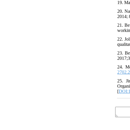
19. Ma
20. Na
2014; 
21. Be
workin
22. Jo
qualit
23. Be
2017;3
24. Mc
2702.2
25. J
Organi
[
DOI:1