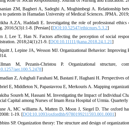
ing Role of Social Responsibility. Journal of Nursing and Education. 20
sanian ZM, Bagheri A, Sadeghi A, Moghimbegi A. Relationship between
es to patients in Hamadan University of Medical Sciences. JPMA. 2019;
ikha A.ZA, Haddadi E. Investigating the role of professional ethics o
g. 2016;5(3)1:1-8. [Persian] [
DOI:10.52547/ethicnurs.5.3.2
]
m J, Lee T, Han N. Factors affecting the perception of social respo
stration. 2018;24(1):21-9. [
DOI:10.11111/jkana.2018.24.1.21
]
lquitt J, Lepine JA, Wesson MJ. Organizational Behavior: Improvi
014.
llman M, Pezanis-Christou P. Organizational structure, co
0.1257/aer.100.5.2478
]
madian Z, Ashghali Farahani M, Bastani F, Haghani H. Perspectives of n
briel E, Middleton N, Papastavrou E, Merkouris A. Mapping organizationa
akiba Soureh M, Hassani M. Investigating the Impact of Individual Cha
cial Capital among Nurses of Imam Reza Hospital of Urmia. Quarterly
ane A, MC williams A, Matten D, Moon J, Siegel D. The oxford hand
2008: 1-19. [
DOI:10.1093/oxfordhb/9780199211593.001.0001
]
bbins SP. Organization theory: The structure and design of organization