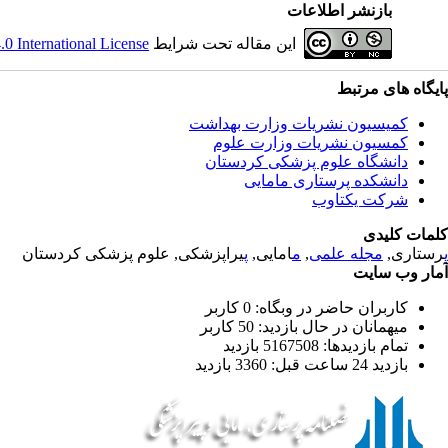
بازنشر اطلاعات
 International License
این مقاله تحت شرایط
پایگاه های مرتبط
کمیسیون نشریات وزارت بهداشت
کمسیون نشریات وزارت علوم
دانشگاه علوم پزشکی کردستان
دانشکده پرستاری مامایی
شرکت یکتاوب
کلمات کلیدی
یراپزشکی, علوم پزشکی کردستان
پ
امایی,
م
,
مجله علمی
رستاری,
پ
آمار وب سایت
کاربران حاضر در وبگاه: 0 کاربر
میهمانان در حال بازدید: 50 کاربر
تمام بازدید‌ها: 5167508 بازدید
بازدید 24 ساعت قبل: 3360 بازدید