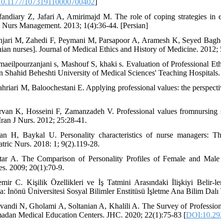
0.1177/107319110000700402
]
fandiary Z, Jafari A, Amirimajd M. The role of coping strategies in ex
. Nurs Management. 2013; 1(4):36-44. [Persian]
njari M, Zahedi F, Peymani M, Parsapoor A, Aramesh K, Seyed Bagh
nian nurses]. Journal of Medical Ethics and History of Medicine. 2012; 
maeilpourzanjani s, Mashouf S, khaki s. Evaluation of Professional Et
n Shahid Beheshti University of Medical Sciences' Teaching Hospitals.
ahriari M, Baloochestani E. Applying professional values: the perspecti
rvan K, Hosseini F, Zamanzadeh V. Professional values fromnursing st
 Iran J Nurs. 2012; 25:28‑41.
an H, Baykal U. Personality characteristics of nurse managers: The
atric Nurs. 2018: 1; 9(2).119-28.
tar A. The Comparison of Personality Profiles of Female and Male
es. 2009; 20(1):70-9.
mir C. Kişilik Özellikleri ve İş Tatmini Arasındaki İlişkiyi Beli
a: İnönü Üniversitesi Sosyal Bilimler Enstitüsü İşletme Ana Bilim Dal
lvandi N, Gholami A, Soltanian A, Khalili A. The Survey of Profession
adan Medical Education Centers. JHC. 2020; 22(1):75-83 [
DOI:10.292