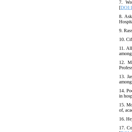
7. Wr
[
DOI:1
8. Ask
Hospita
9. Ras
10. Ci
11. Al
among 
12. M
Profes
13. Ja
among 
14. Po
in hos
15. Mo
of, ac
16. He
17. Co