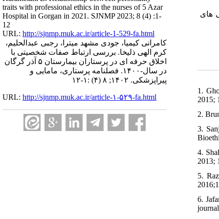
traits with professional ethics in the nurses of 5 Azar
گی های
Hospital in Gorgan in 2021. SJNMP 2023; 8 (4) :1-
12
URL:
http://sjnmp.muk.ac.ir/article-1-529-fa.html
کامرانی کیمیا، جودی مشهد میترا، رجبی عبدالحلیم،
کرم الهی ذلیخا. بررسی ارتباط صفات شخصیتی با
اخلاق حرفه ای در پرستاران بیمارستان ۵ آذر گرگان
در سال-۱۴۰۰. فصلنامه پرستاری، مامایی و
پیراپزشکی. ۱۴۰۲; ۸ (۴) :۱-۱۲
1. Gho
URL:
http://sjnmp.muk.ac.ir/article-۱-۵۲۹-fa.html
2015; 
2. Bru
3. San
Bioeth
4. Sha
2013; 
5. Raz
2016;1
6. Jaf
journa