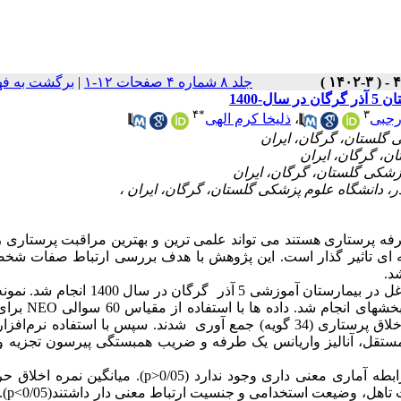
برگشت به ف
|
جلد ۸ شماره ۴ صفحات ۱۲-۱
1400
۴
*
۳
ذلیخا کرم الهی
،
رجبی
ه پرستاری هستند می تواند علمی ترین و بهترین مراقبت پرستاری ر
ه ای تاثیر گذار است. این پژوهش با هدف بررسی ارتباط صفات شخص
نمون
.
شد
1400 انجام
سال
در
گرگان
5 آذر
آموزشی
بیمارستان
در
غل
برای 
NEO
داده ها با استفاده از مقیاس 60 سوالی
خش­های انجام شد
س با استفاده نرم‌افزار
مستقل، آنالیز واریانس یک طرفه و ضریب همبستگی پیرسون تجزیه و 
میانگین نمره اخلاق حرفه
p>0/05
ابطه آماری معنی داری وجود ندارد
).
p<0/05
داشتند(
معنی دار
ارتباط
تاهل، وضیعت استخدامی و جنسیت