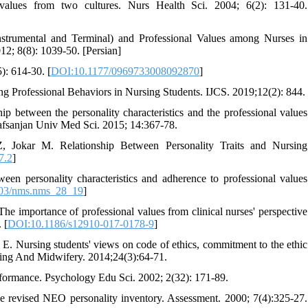
alues from two cultures. Nurs Health Sci. 2004; 6(2): 131-40.
strumental and Terminal) and Professional Values among Nurses in
012; 8(8): 1039-50. [Persian]
): 614-30. [
DOI:10.1177/0969733008092870
]
ng Professional Behaviors in Nursing Students. IJCS. 2019;12(2): 844.
ip between the personality characteristics and the professional values
Rafsanjan Univ Med Sci. 2015; 14:367‑78.
Jokar M. Relationship Between Personality Traits and Nursing
7.2
]
n personality characteristics and adherence to professional values
03/nms.nms_28_19
]
e importance of professional values from clinical nurses' perspective
 [
DOI:10.1186/s12910-017-0178-9
]
 Nursing students' views on code of ethics, commitment to the ethic
rsing And Midwifery. 2014;24(3):64-71.
performance. Psychology Edu Sci. 2002; 2(32): 171-89.
e revised NEO personality inventory. Assessment. 2000; 7(4):325-27.