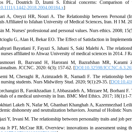
os PL, Doutrich D, Izumi S. Ethical concerns: Comparison of v
0.1111/j.1442-2018.2004.00184.x
]
ari A, Oreyzi HR, Nouri A. The Relationship between Personal (In
ls Affiliated to Isfahan University of Medical Sciences, Iran. H I M. 2
sin M. Nurses' professional and personal values. Nurs ethics. 2008; 15(5
ftcioglu G, Alan H, Bekar EO. The Effect of Satisfaction in Implementi
lahyari Bayatiani F, Fayazi S, Jahani S, Saki Malehi A. The relationsh
nurses affiliated to Ahwaz University of medical sciences in 2014. J 
asmouei B, Bazvand H, Harorani M, Bazrafshan MR, Karami Z, 
sionalism. JCCNC. 2020: 6(3); 157-62. [
DOI:10.32598/JCCNC.6.3.26
semi M, Cheraghi R, Azimzadeh R, Namadi F. The relationship betwee
nursing students. Nurs Midwifery Stud. 2020; 9(1):29-35. [
DOI:10.41
orchangizi B, Farokhzadian J, Abbaszadeh A, Mirzaee M, Borhani F. Th
pitals of a medical university in Iran. BMC Med Ethics. 2017; 18(1):1-7.
khtari Lakeh N, Nafar M, Ghanbari Khanghah A, Kazemnezhad Leili E.
ademic dishonesty and neutralization behaviors. Journal of Holistic Nu
jazi Y, Irvani M. The relationship between personality traits and job 
sta Jr PT, McCrae RR. Overview: innovations in assessment using th