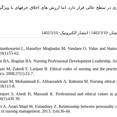
ستاری در سطح عالی قرار دارد. اما ارزش های اخلاق حرفهای با ویژ
lamhosseini L, Hanafiye Moghadas M, Vandaee O. Value and Status o
10(1):55-62.
nt BA, Bogdan BA. Nursing Professional Development Leadership. Av
jari M, Zahedi F, Larijani B. Ethical codes of nursing and the practi
ics. 2008;37(1):22-7.
hriari M, Mohammadi E, Abbaszadeh A, Bahrami M. Nursing ethical val
18(1):1‑8.
mjoei S, Abedi H, Masoudi R. Professional and ethical values in p
6(1):430 39.
ari A, Amiri Majd M, Esfandiary Z. Relationship between personality cha
l of nursing management. 2013; 1(4):36-44.