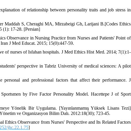
planation of relationship between personality traits and job stress in
er Maddah S, Cheraghi MA, Mirzabeigi Gh, Larijani B.[Codes Ethics
5 (1): 17-28. [Persian]
hics Observance in Nursing Practice from Nurses and Patients' Point of
 Iran J Med Educat. 2015; 15(0):447-59.
ve of nurses of Isfahan hospitals. J Med Ethics Hist Med. 2014; 7(1):1-
udents' perspective in Tabriz University of medical sciences: A pilot
 personal and professional factors that affect their performance. J
 Sportsmen by Five Factor Personality Model. Hacettepe J of Sport
r-lemeye Yönelik Bir Uygulama. [Yayınlanmamış Yüksek Lisans Tezi]
ı Yönetim ve Organizasyon Bilim Dalı. 2012:18(30); 723-45.
al Ethics Observance from Nurses' Perspective and Its Related Factors
52/jhc.22.1.75
]