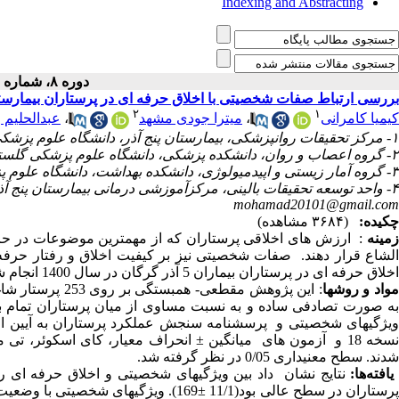
Indexing and Abstracting
دوره ۸، شماره ۴ - ( ۳-۱۴۰۲ )
بررسی ارتباط صفات شخصیتی با اخلاق حرفه ای در پرستاران بیمارستان 5 آذر گرگان در سال-
۲
۱
عبدالحلیم 
،
میترا جودی مشهد
،
کیمیا کامرانی
۱- مرکز تحقیقات روانپزشکی، بیمارستان پنج آذر، دانشگاه علوم پزشکی گلستان، گرگان، ایران
۲- گروه اعصاب و روان، دانشکده پزشکی، دانشگاه علوم پزشکی گلستان، گرگان، ایران
۳- گروه آمار زیستی و اپیدمیولوژی، دانشکده بهداشت، دانشگاه علوم پزشکی گلستان، گرگان، ایران
۴- واحد توسعه تحقیقات بالینی، مرکزآموزشی درمانی بیمارستان پنج آذر، دانشگاه علوم پزشکی گلستان، گرگان، ایران ،
mohamad20101@gmail.com
چکیده:
(۳۶۸۴ مشاهده)
ارزش های اخلاقی پرستاران که از مهمترین موضوعات در حرف
:
مینه
الشاع قرار دهند. صفات شخصیتی نیز بر کیفیت اخلاق و رفتار حرف
اخلاق حرفه ای در پرستاران بیماران 5 آذر گرگان در سال 1400 انجام شد.
شا
پرستار
253
روی
بر
مقطعی- همبستگی
پژوهش
: این
واد و روش­ها
به صورت تصادفی ساده و به نسبت مساوی از میان پرستاران تمام ب
یژگی­های شخصیتی و پرسشنامه سنجش عملکرد پرستاران به آیین اخلاق پرستاری (34 گویه) جمع آوری شدند. سپ
انحراف معیار، کای اسکوئر، تی 
±
سخه 18 و آزمون های میانگین
در نظر گرفته شد.
0/05
شدند. سطح معنی­داری
یافته‌ها:
نتایج
نشان
داد بین
ویژگیهای
شخصیتی و اخلاق حرفه ای ر (
وضعیت 
شخصیتی با
169). ویژگیهای
±
رستاران در سطح عالی بود(11/1