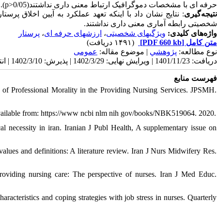
).
p>0/05
نداشتند(
معنی داری
ارتباط
دموگرافیک
مشخصات
با
حرفه ای
تیجه‌گیری
: نتایج
نشان داد با اینکه تعهد عملکرد به آیین اخلاق پر
شخصیتی رابطه آماری معنی داری نداشتند.
پرستار
،
ارزشهای حرفه ای
،
ویژگیهای شخصیتی
واژه‌های کلیدی:
(۱۴۹۱ دریافت)
[PDF 660 kb]
متن کامل
نوع مطالعه:
پژوهشي
| موضوع مقاله:
عمومى
دریافت: 1401/11/23 | ویرایش نهایی: 1402/3/29 | پذیرش: 1402/3/10 | انتشار: 1402/3/10 | انتشار الکترونیک: 1402/3/10
فهرست منابع
f Professional Morality in the Providing Nursing Services. JPSMH.
ailable from: https://www ncbi nlm nih gov/books/NBK519064. 2020.
cal necessity in iran. Iranian J Publ Health, A supplementary issue on
ues and definitions: A literature review. Iran J Nurs Midwifery Res.
roviding nursing care: The perspective of nurses. Iran J Med Educ.
racteristics and coping strategies with job stress in nurses. Quarterly