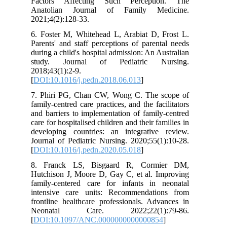
Factors Affecting Such Perception. The
Anatolian Journal of Family Medicine.
2021;4(2):128-33.
6. Foster M, Whitehead L, Arabiat D, Frost L.
Parents' and staff perceptions of parental needs
during a child's hospital admission: An Australian
study. Journal of Pediatric Nursing.
2018;43(1):2-9.
[
DOI:10.1016/j.pedn.2018.06.013
]
7. Phiri PG, Chan CW, Wong C. The scope of
family-centred care practices, and the facilitators
and barriers to implementation of family-centred
care for hospitalised children and their families in
developing countries: an integrative review.
Journal of Pediatric Nursing. 2020;55(1):10-28.
[
DOI:10.1016/j.pedn.2020.05.018
]
8. Franck LS, Bisgaard R, Cormier DM,
Hutchison J, Moore D, Gay C, et al. Improving
family-centered care for infants in neonatal
intensive care units: Recommendations from
frontline healthcare professionals. Advances in
Neonatal Care. 2022;22(1):79-86.
[
DOI:10.1097/ANC.0000000000000854
]