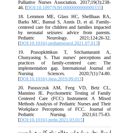
Palliative Nurses Association. 2017;19(3):238-
46. [
DOI:10.1097/NJH.0000000000000335
]
18. Lemmon ME, Glass HC, Shellhaas RA,
Barks MC, Bansal S, Annis D, et al. Family-
centered care for children and families impacted
by neonatal seizures: advice from parents.
Pediatric Neurology. 2021;124:26-32.
[
DOI:10.1016/j.pediatrneurol.2021.07.013
]
19. Prasopkittikun T, Srichantaranit A,
Chunyasing S. Thai nurses' perceptions and
practices of family-centered care: The
implementation gap. International Journal of
Nursing Sciences. 2020;7(1):74-80.
[
DOI:10.1016/j.ijnss.2019.09.013
]
20. Paraszczuk AM, Feeg VD, Betz CL,
Mannino JE. Psychometric Testing of Family
Centered Care (FCC) Instrument: A Mixed
Methods Analysis of Pediatric Nurses and Their
Workplace Perceptions of FCC. Journal of
Pediatric Nursing. 2021;61:75-83.
[
DOI:10.1016/j.pedn.2021.03.015
]
ارسال نظر درباره این مقاله : نام کاربری یا پست