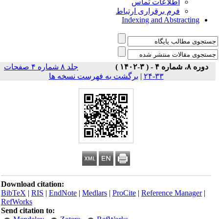
اطلاعات تماس
فرم برقراری ارتباط
Indexing and Abstracting
دوره ۸، شماره ۴ - ( ۳-۱۴۰۲ )
جلد ۸ شماره ۴ صفحات
برگشت به فهرست نسخه ها
|
۳۳-۲۴
Download citation:
BibTeX
|
RIS
|
EndNote
|
Medlars
|
ProCite
|
Reference Manager
|
RefWorks
Send citation to: