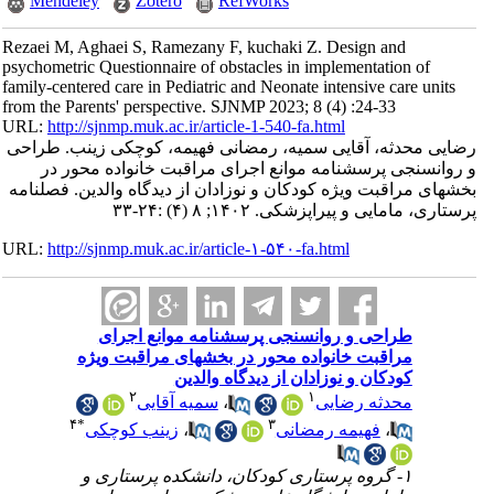
Mendeley
Zotero
RefWorks
Rezaei M, Aghaei S, Ramezany F, kuchaki Z. Design and
psychometric Questionnaire of obstacles in implementation of
family-centered care in Pediatric and Neonate intensive care units
from the Parents' perspective. SJNMP 2023; 8 (4) :24-33
URL:
http://sjnmp.muk.ac.ir/article-1-540-fa.html
رضایی محدثه، آقایی سمیه، رمضانی فهیمه، کوچکی زینب. طراحی
و روانسنجی پرسشنامه موانع اجرای مراقبت خانواده محور در
بخشهای مراقبت ویژه کودکان و نوزادان از دیدگاه والدین. فصلنامه
پرستاری، مامایی و پیراپزشکی. ۱۴۰۲; ۸ (۴) :۲۴-۳۳
URL:
http://sjnmp.muk.ac.ir/article-۱-۵۴۰-fa.html
طراحی و روانسنجی پرسشنامه موانع اجرای
مراقبت خانواده محور در بخشهای مراقبت ویژه
کودکان و نوزادان از دیدگاه والدین
۲
۱
سمیه آقایی
،
محدثه رضایی
۴
*
۳
زینب کوچکی
،
فهیمه رمضانی
،
۱- گروه پرستاری کودکان، دانشکده پرستاری و