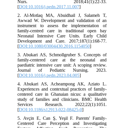
Nurs. 2018;41(1):22-33.
[
DOI:10.1016/j.pedn.2017.11.007
]
2. Al-Motlaq MA, Abuidhail J, Salameh T,
Awwad W. Development and validation of an
instrument to assess the implementation of
family-centred care in traditional open bay
Neonatal Intensive Care Units. Early Child
Development and Care. 2017;187(1):168-77.
[
DOI:10.1080/03004430.2016.1154050
]
3. Abukari AS, Schmollgruber S. Concepts of
family-centered care at the neonatal and
paediatric intensive care unit: A scoping review.
Journal of Pediatric Nursing. 2023.
[
DOI:10.1016/j.pedn.2023.04.005
]
4. Abukari AS, Acheampong AK, Aziato L.
Experiences and contextual practices of family-
centered care in Ghanaian nicus: a qualitative
study of families and clinicians. BMC Health
Services Research. 2022;22(1):1051.
[
DOI:10.1186/s12913-022-08425-0
]
5. Avçin E, Can Ş, Yeşil F. Parents' Family-
Centered Care Perception and Investigating