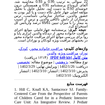
22 سوالی به ترتیب 0.95 و 0.93 محاسبه شد.
آلفای کرونباخ پرسشنامه 0.91 و همبستگی درون
خوشه‌ای 0.93 به دست آمد. تحلیل عامل با تحلیل
مؤلفه اصلی چهار عامل نگاه دست و پا گیر بودن به
حضور والدین، ساختار سازمانی نامناسب، ترس
پرستاران از دانش ناکافی والدین و ترس از آسیب
به بیمار را با میزان تبیین 65/61 درصد واریانس کل
استخراج کرد.
نتیجه ­گیری:
پرسشنامه چهارعاملی موانع اجرای
مراقبت خانواده محور از دیدگاه والدین ابزاری پایا و
روا برای بررسی موانع اجرای مراقبت خانواده محور
در بخشهای مراقبت ویژه کودکان و نوزادان است.
،
کودک
،
مراقبت خانواده محور
واژه‌های کلیدی:
والدین
،
مراقبت ویژه
،
نوزاد
(۱۲۱۴ دریافت)
[PDF 649 kb]
متن کامل
نوع مطالعه:
پژوهشي
| موضوع مقاله:
تخصصي
دریافت: 1402/1/26 | ویرایش نهایی: 1402/3/29 |
پذیرش: 1402/3/10 | انتشار: 1402/3/10 | انتشار
الکترونیک: 1402/3/10
فهرست منابع
1. Hill C, Knafl KA, Santacroce SJ. Family-
Centered Care From the Perspective of Parents
of Children Cared for in a Pediatric Intensive
Care Unit: An Integrative Review. J Pediatr