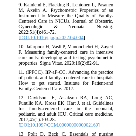
9. Kainiemi E, Flacking R, Lehtonen L, Pasanen
M, Axelin A. Psychometric Properties of an
Instrument to Measure the Quality of Family-
Centered Care in NICUs. Journal of Obstetric,
Gynecologic & Neonatal Nursing.
2022;51(4):461-72.
[
DOI:10.1016/j.jogn.2022.04.004
]
10. Jafarpoor H, Vasli P, Manoochehri H, Zayeri
F. Measuring family-centered care in intensive
care units: developing and testing psychometric
properties. Signa Vitae. 2020;16(2):82-91.
11. (IPFCC). IfP-aF-CC. Advancing the practice
of patient- and family- centered care in hospitals
How to get started. Institute for Patient-and
Family-Centered Care. 2017.
12. Davidson JE, Aslakson RA, Long AC,
Puntillo KA, Kross EK, Hart J, et al. Guidelines
for family-centered care in the neonatal,
pediatric, and adult ICU. Critical care medicine.
2017;45(1):103-28.
[
DOI:10.1097/CCM.0000000000002169
]
13. Polit D, Beck C. Essentials of nursing