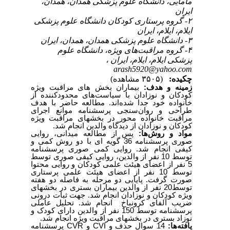
مامایی، دانشگاه علوم پزشکی همدان، همدان،
ایران
۲- گروه پرستاری کودکان دانشگاه علوم پزشکی
ایلام، ایلام، ایران
۳- دانشگاه علوم پزشکی همدان، همدان، ایران
۴- گروه مراقبت‌های ویژه، دانشگاه علوم
پزشکی ایلام، ایلام، ایران ،
arash5920@yahoo.com
چکیده:
(۳۵۰۵ مشاهده)
مراقبت ویژه
بیماران بخش ‌های
:
زمینه و هدف
کودکان و نوزادان با سیاست‌های محدودکننده از
خانواده خود جدا شده‌اند. مطالعه حاضر با هدف
طراحی و روان‌سنجی
پرسشنامه موانع اجرای
مراقبت خانواده محور در بخشهای مراقبت ویژه
کودکان و نوزادان از دیدگاه والدین انجام شد.
پس از مطالعه میدانی، روایی
:
مواد و روش‌ها
با دو روش کمی و
گویه ای
6
صوری پرسشنامه 3
کیفی انجام شد. روایی کمی صوری پرسشنامه
توسط 10 نفر از والدین،
روایی کیفی صوری توسط
5 نفر از اعضای هیئت علمی کودکان و روایی محتوا
توسط 10 نفر از اعضای هیئت علمی پرستاری
صورت گرفت. پایایی دو مرحله به فاصله دو هفته
نفر از والدین بیماران بستری در بخشهای
20
توسط
ویژه کودکان و نوزادان انجام شد. جهت ثبات درونی
ضریب آلفای کرونباخ انجام شد.
تحلیل عاملی
نفر از والدین دارای کودک و
150
پرسشنامه توسط
نوزاد بستری در بخشهای مراقبت ویژه انجام شد.
پرسشنامه
CVR
و
CVI
14 سوال حذف و
یافته‌ها: