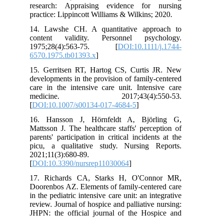
research: Appraising evidence for nursing
practice: Lippincott Williams & Wilkins; 2020.
14. Lawshe CH. A quantitative approach to
content validity. Personnel psychology.
1975;28(4):563-75. [
DOI:10.1111/j.1744-
6570.1975.tb01393.x
]
15. Gerritsen RT, Hartog CS, Curtis JR. New
developments in the provision of family-centered
care in the intensive care unit. Intensive care
medicine. 2017;43(4):550-53.
[
DOI:10.1007/s00134-017-4684-5
]
16. Hansson J, Hörnfeldt A, Björling G,
Mattsson J. The healthcare staffs' perception of
parents' participation in critical incidents at the
picu, a qualitative study. Nursing Reports.
2021;11(3):680-89.
[
DOI:10.3390/nursrep11030064
]
17. Richards CA, Starks H, O'Connor MR,
Doorenbos AZ. Elements of family-centered care
in the pediatric intensive care unit: an integrative
review. Journal of hospice and palliative nursing:
JHPN: the official journal of the Hospice and