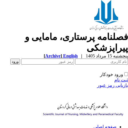
صلنامه پرستاری، مامایی و
یراپزشکی
[
Archive
]
English
|
به 15 مرداد 1405
ورود خودکار
ت نام
زیابی رمز عبور
صفحه اصلی