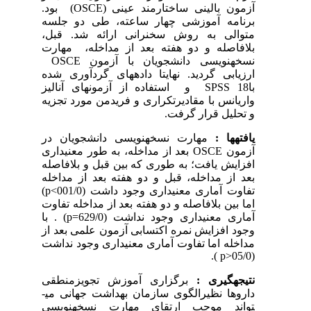
آزمون بالینی ساختارمند عینی
(OSCE)
بود.
برنامه آموزشی چهار ساعته، طی دو جلسه
متوالی به روش سخنرانی ارائه شد. قبل،
بلافاصله و دو هفته بعد از مداخله، مهارت
نسخه­نویسی دانشجویان با آزمون
OSCE
ارزیابی گردید. نهایتا داده­های گردآوری شده
با18
SPSS
و استفاده از آزمو­ن­های آنالیز
واریانس با مقادیرتکراری و فریدمن مورد تجزیه
و تحلیل قرار گرفت.
یافته­ها :
مهارت نسخه­نویسی دانشجویان در
آزمون
OSCE
بعد از مداخله، به طور معنی­داری
افزایش یافت؛ به طوری که بین قبل و بلافاصله
بعد از مداخله، قبل و دو هفته بعد از مداخله
تفاوت آماری معنی­داری وجود داشت (001/0>
p
)
اما بین بلافاصله و دو هفته بعد از مداخله تفاوت
آماری معنی­داری وجود نداشت (629/0=
p
) . با
وجود افزایش نمره اکتسابی آزمون علمی بعد از
مداخله اما تفاوت آماری معنی­داری وجود نداشت
).
p
(05/0<
نتیجه­گیری :
برگزاری آموزش تجویزمنطقی
داروها نظیرالگوی سازمان بهداشت جهانی می­
تواند موجب ارتقای مهارت نسخه­نویسی