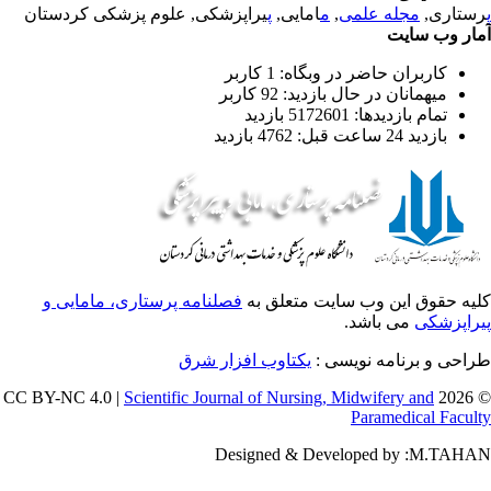
ستاری,
مجله علمی
,
م
امایی,
پ
یراپزشکی, علوم پزشکی کردستان
ار وب سایت
کاربران حاضر در وبگاه: 1 کاربر
میهمانان در حال بازدید: 92 کاربر
تمام بازدید‌ها: 5172601 بازدید
بازدید 24 ساعت قبل: 4762 بازدید
یه حقوق این وب سایت متعلق به
فصلنامه پرستاری، مامایی و
راپزشکی
می باشد.
احی و برنامه نویسی :
یکتاوب افزار شرق
Scientific Journal of Nursing, Midwifery and
© 202
Paramedical Facul
Designed & Developed by :M.TAH