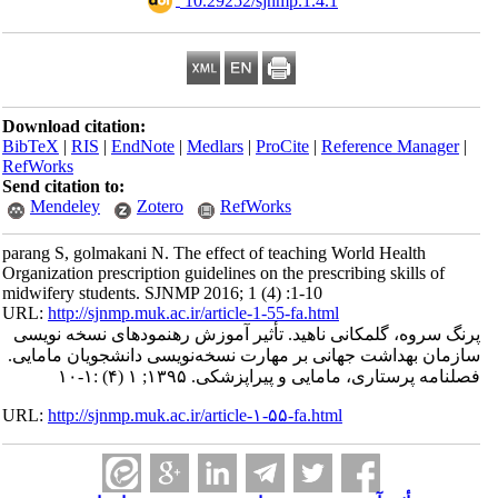
‎ 10.29252/sjnmp.1.4.1
Download citation:
BibTeX
|
RIS
|
EndNote
|
Medlars
|
ProCite
|
Reference Manager
|
RefWorks
Send citation to:
Mendeley
Zotero
RefWorks
parang S, golmakani N. The effect of teaching World Health
Organization prescription guidelines on the prescribing skills of
midwifery students. SJNMP 2016; 1 (4) :1-10
URL:
http://sjnmp.muk.ac.ir/article-1-55-fa.html
پرنگ سروه، گلمکانی ناهید. تأثیر آموزش رهنمودهای نسخه نویسی
سازمان بهداشت جهانی بر مهارت نسخه‌نویسی دانشجویان مامایی.
فصلنامه پرستاری، مامایی و پیراپزشکی. ۱۳۹۵; ۱ (۴) :۱-۱۰
URL:
http://sjnmp.muk.ac.ir/article-۱-۵۵-fa.html