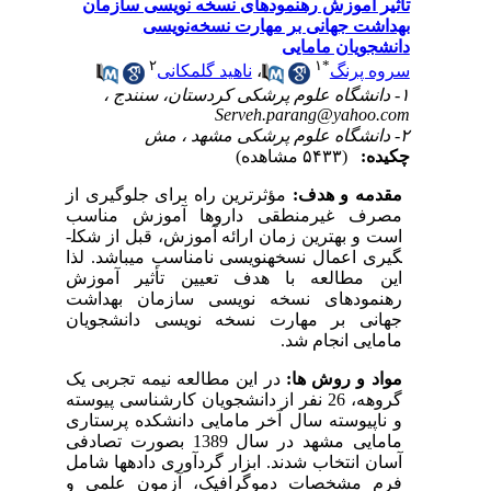
تأثیر آموزش رهنمودهای نسخه نویسی سازمان
بهداشت جهانی بر مهارت نسخه‌نویسی
دانشجویان مامایی
۲
۱
*
سروه پرنگ
،
ناهید گلمکانی
۱- دانشگاه علوم پرشکی کردستان، سنندج ،
Serveh.parang@yahoo.com
۲- دانشگاه علوم پرشکی مشهد ، مش
چکیده:
(۵۴۳۳ مشاهده)
مقدمه و هدف:
مؤثرترین راه برای جلوگیری از
مصرف غیرمنطقی داروها آموزش مناسب
است و بهترین زمان ارائه آموزش، قبل از شکل­
گیری اعمال نسخه­نویسی نامناسب می­باشد. لذا
این مطالعه­ با هدف تعیین تأثیر آموزش
رهنمودهای نسخه نویسی سازمان بهداشت
جهانی بر مهارت نسخه نویسی دانشجویان
مامایی انجام شد.
مواد و روش ها:
در این مطالعه نیمه تجربی یک
گروهه، 26 نفر از دانشجویان کارشناسی پیوسته
و ناپیوسته سال آخر مامایی دانشکده پرستاری
مامایی مشهد در سال 1389 بصورت تصادفی
آسان انتخاب شدند. ابزار گردآوری داده­ها شامل
فرم مشخصات دموگرافیک، آزمون علمی و