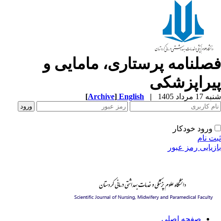
صلنامه پرستاری، مامایی و
یراپزشکی
1 مرداد 1405
|
English
]
Archive
[
ورود خودکار
ت نام
زیابی رمز عبور
صفحه اصلی