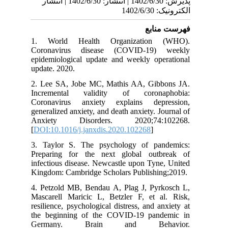
پذیرش: 1402/6/30 | انتشار: 1402/6/30 | انتشار
الکترونیک: 1402/6/30
فهرست منابع
1. World Health Organization (WHO).
Coronavirus disease (COVID-19) weekly
epidemiological update and weekly operational
update. 2020.
2. Lee SA, Jobe MC, Mathis AA, Gibbons JA.
Incremental validity of coronaphobia:
Coronavirus anxiety explains depression,
generalized anxiety, and death anxiety. Journal of
Anxiety Disorders. 2020;74:102268.
[
DOI:10.1016/j.janxdis.2020.102268
]
3. Taylor S. The psychology of pandemics:
Preparing for the next global outbreak of
infectious disease. Newcastle upon Tyne, United
Kingdom: Cambridge Scholars Publishing;2019.
4. Petzold MB, Bendau A, Plag J, Pyrkosch L,
Mascarell Maricic L, Betzler F, et al. Risk,
resilience, psychological distress, and anxiety at
the beginning of the COVID-19 pandemic in
Germany. Brain and Behavior.