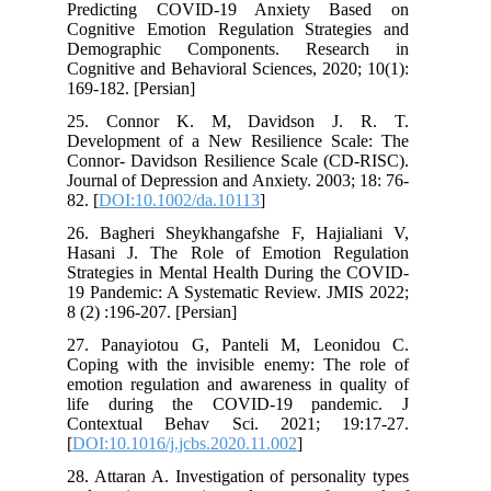
Predicting COVID-19 Anxiety Based on
Cognitive Emotion Regulation Strategies and
Demographic Components. Research in
Cognitive and Behavioral Sciences, 2020; 10(1):
169-182. [Persian]
25. Connor K. M, Davidson J. R. T.
Development of a New Resilience Scale: The
Connor- Davidson Resilience Scale (CD-RISC).
Journal of Depression and Anxiety. 2003; 18: 76-
82. [
DOI:10.1002/da.10113
]
26. Bagheri Sheykhangafshe F, Hajialiani V,
Hasani J. The Role of Emotion Regulation
Strategies in Mental Health During the COVID-
19 Pandemic: A Systematic Review. JMIS 2022;
8 (2) :196-207. [Persian]
27. Panayiotou G, Panteli M, Leonidou C.
Coping with the invisible enemy: The role of
emotion regulation and awareness in quality of
life during the COVID-19 pandemic. J
Contextual Behav Sci. 2021; 19:17-27.
[
DOI:10.1016/j.jcbs.2020.11.002
]
28. Attaran A. Investigation of personality types