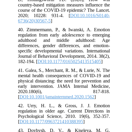
country-based mitigation measures influence the
course of the COVID-19 epidemic? The Lancet.
2020; 10228: 931-4. [
DOI:10.1016/S0140-
6736(20)30567-5
]
40. Zimmermann, P., & Iwanski, A. Emotion
regulation from early adolescence to emerging
adulthood and middle adulthood: Age
differences, gender differences, and emotion-
specific developmental variations. International
Journal of Behavioral Development, 2014. 38(2),
182-194. [
DOI:10.1177/0165025413515405
]
41. Galea, S., Merchant, R. M., & Lurie, N. The
mental health consequences of COVID-19 and
physical distancing: the need for prevention and
early intervention. JAMA Internal Medicine,
2020.180(6), 817-818.
[
DOI:10.1001/jamainternmed.2020.1562
]
42. Urry, H. L., & Gross, J. J. Emotion
regulation in older age. Current Directions in
Psychological Science, 2010. 19(6), 352-357.
[
DOI:10.1177/0963721410388395
]
43. Dovbysh, D. V., & Kiseleva, M. G.