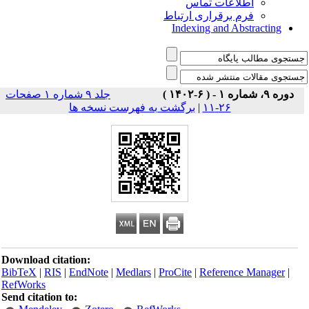
اطلاعات تماس
فرم برقراری ارتباط
Indexing and Abstracting
دوره ۹، شماره ۱ - ( ۶-۱۴۰۲ )
جلد ۹ شماره ۱ صفحات
برگشت به فهرست نسخه ها
|
۲۶-۱۱
Download citation:
BibTeX
|
RIS
|
EndNote
|
Medlars
|
ProCite
|
Reference Manager
|
RefWorks
Send citation to: