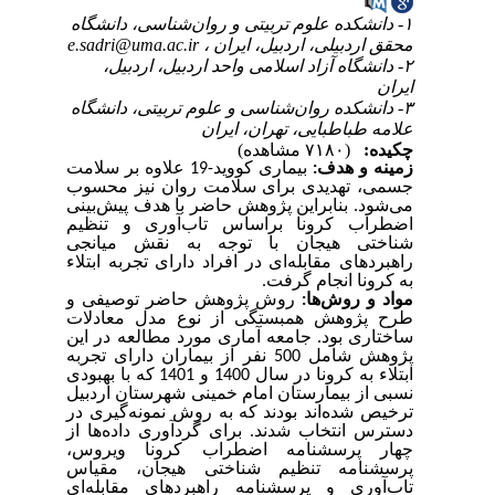
۱- دانشکده علوم تربیتی و روان‌شناسی، دانشگاه
e.sadri@uma.ac.ir
محقق اردبیلی، اردبیل، ایران ،
۲- دانشگاه آزاد اسلامی واحد اردبیل، اردبیل،
ایران
۳- دانشکده روان‌شناسی و علوم تربیتی، دانشگاه
علامه طباطبایی، تهران، ایران
چکیده:
(۷۱۸۰ مشاهده)
زمینه و هدف:
بیماری کووید-19 علاوه‌ بر سلامت
جسمی، تهدیدی برای سلامت روان نیز محسوب
می
شود. بنابراین پژوهش حاضر با هدف پیش‌بینی
اضطراب کرونا براساس تاب‌آوری و تنظیم
شناختی هیجان با توجه به نقش میانجی‌
راهبردهای مقابله‌ای در افراد دارای تجربه ابتلاء
به کرونا انجام گرفت.
مواد و روش‌ها:
روش پژوهش حاضر توصیفی و
طرح پژوهش همبستگی از نوع مدل معادلات
ساختاری بود.
جامعه آماری مورد مطالعه در این
نفر از بیماران دارای تجربه
500
پژوهش شامل
که با بهبودی
1401
و
1400
ابتلاء به کرونا در سال
نسبی از بیمارستان امام خمینی شهرستان اردبیل
ترخیص شده‌اند ‌بودند
که به روش نمونه‌گیری در
دسترس انتخاب شدند. برای گردآوری داده‌ها از
چهار پرسشنامه اضطراب کرونا ویروس،
پرسشنامه تنظیم شناختی هیجان، مقیاس
تاب‌آوری و پرسشنامه راهبردهای مقابله‌ای