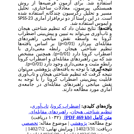
استفاده شد. برای آزمون فرضیه‌ها از روش
همبستگی پیرسون، معادلات ساختاری، تحلیل
مسیر و تحلیل رگرسیون چندگانه استفاده شده
SPSS-23
است. در این راستا از دو نرم‌افزار آماری
و ایموس استفاده شد.
یافته‌‌ها:
نتایج نشان داد که تنظیم شناختی هیجان
و تاب‌آوری می‌تواند به تبیین و پیش‌بینی اضطراب
کرونا به واسطه نقش میانجی‌ راهبردهای
) بر اساس یافته‌ها
p
>
مقابله‌ای بپردازد (0/01
تنظیم شناختی هیجان رابطه معنی‌داری با
). همچنین مشخص
p
>
اضطراب کرونا دارد (0/01
شد که بین راهبردهای مقابله‌ای و اضطراب کرونا
).
p
>
رابطه مثبت و معنی‌داری وجود دارد (0/01
نتیجه‌گیری:
با توجه به یافته‌های پژوهشی می‌توان
نتیجه گرفت که تنظیم شناختی هیجان و تاب‌آوری
قابلیت پیش‌بینی اضطراب کرونا را با توجه به
نقش میانجی‌ راهبردهای مقابله‌ای در جامعه‌ی
آماری مورد مطالعه دارند‌.
،
تاب‌آوری
،
اضطراب کرونا
واژه‌های کلیدی:
راهبردهای مقابله‌ای.
،
تنظیم شناختی هیجان
(۱۰۳۲ دریافت)
[PDF 469 kb]
متن کامل
نوع مطالعه:
پژوهشي
| موضوع مقاله:
تخصصي
دریافت: 1402/3/31 | ویرایش نهایی: 1402/7/2 |