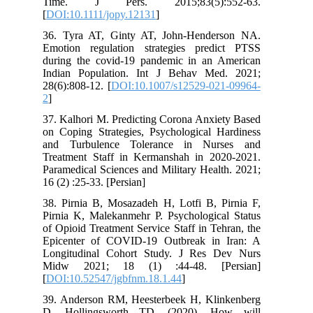
Time. J Pers. 2015;83(5):552-63.
[
DOI:10.1111/jopy.12131
]
36. Tyra AT, Ginty AT, John-Henderson NA.
Emotion regulation strategies predict PTSS
during the covid-19 pandemic in an American
Indian Population. Int J Behav Med. 2021;
28(6):808-12. [
DOI:10.1007/s12529-021-09964-
2
]
37. Kalhori M. Predicting Corona Anxiety Based
on Coping Strategies, Psychological Hardiness
and Turbulence Tolerance in Nurses and
Treatment Staff in Kermanshah in 2020-2021.
Paramedical Sciences and Military Health. 2021;
16 (2) :25-33. [Persian]
38. Pirnia B, Mosazadeh H, Lotfi B, Pirnia F,
Pirnia K, Malekanmehr P. Psychological Status
of Opioid Treatment Service Staff in Tehran, the
Epicenter of COVID-19 Outbreak in Iran: A
Longitudinal Cohort Study. J Res Dev Nurs
Midw 2021; 18 (1) :44-48. [Persian]
[
DOI:10.52547/jgbfnm.18.1.44
]
39. Anderson RM, Heesterbeek H, Klinkenberg
D, Hollingsworth TD. (2020), How will