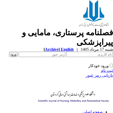
صلنامه پرستاری، مامایی و
یراپزشکی
[
Archive
]
English
|
1 مرداد 1405
ورود خودکار
ت نام
زیابی رمز عبور
صفحه اصلی