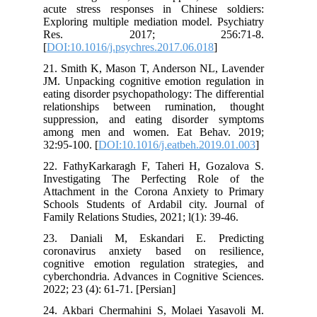
acute stress responses in Chinese soldiers:
Exploring multiple mediation model. Psychiatry
Res. 2017; 256:71-8.
[
DOI:10.1016/j.psychres.2017.06.018
]
21. Smith K, Mason T, Anderson NL, Lavender
JM. Unpacking cognitive emotion regulation in
eating disorder psychopathology: The differential
relationships between rumination, thought
suppression, and eating disorder symptoms
among men and women. Eat Behav. 2019;
32:95-100. [
DOI:10.1016/j.eatbeh.2019.01.003
]
22. FathyKarkaragh F, Taheri H, Gozalova S.
Investigating The Perfecting Role of the
Attachment in the Corona Anxiety to Primary
Schools Students of Ardabil city. Journal of
Family Relations Studies, 2021; l(1): 39-46.
23. Daniali M, Eskandari E. Predicting
coronavirus anxiety based on resilience,
cognitive emotion regulation strategies, and
cyberchondria. Advances in Cognitive Sciences.
2022; 23 (4): 61-71. [Persian]
24. Akbari Chermahini S, Molaei Yasavoli M.