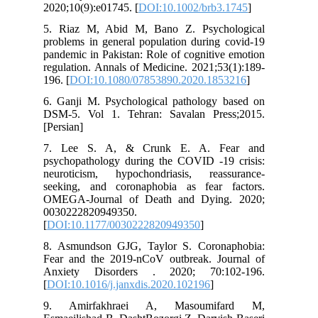
2020;10(9):e01745. [
DOI:10.1002/brb3.1745
]
5. Riaz M, Abid M, Bano Z. Psychological
problems in general population during covid-19
pandemic in Pakistan: Role of cognitive emotion
regulation. Annals of Medicine. 2021;53(1):189-
196. [
DOI:10.1080/07853890.2020.1853216
]
6. Ganji M. Psychological pathology based on
DSM-5. Vol 1. Tehran: Savalan Press;2015.
[Persian]
7. Lee S. A, & Crunk E. A. Fear and
psychopathology during the COVID -19 crisis:
neuroticism, hypochondriasis, reassurance-
seeking, and coronaphobia as fear factors.
OMEGA-Journal of Death and Dying. 2020;
0030222820949350.
[
DOI:10.1177/0030222820949350
]
8. Asmundson GJG, Taylor S. Coronaphobia:
Fear and the 2019-nCoV outbreak. Journal of
Anxiety Disorders . 2020; 70:102-196.
[
DOI:10.1016/j.janxdis.2020.102196
]
9. Amirfakhraei A, Masoumifard M,