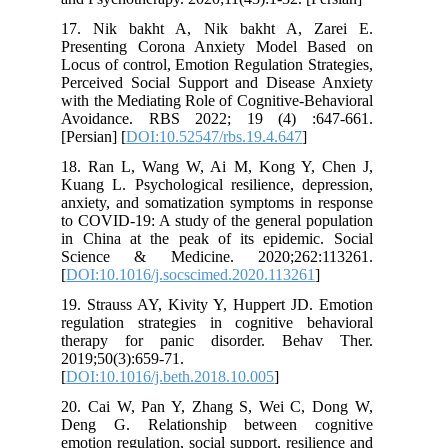
17. Nik bakht A, Nik bakht A, Zarei E.
Presenting Corona Anxiety Model Based on
Locus of control, Emotion Regulation Strategies,
Perceived Social Support and Disease Anxiety
with the Mediating Role of Cognitive-Behavioral
Avoidance. RBS 2022; 19 (4) :647-661.
[Persian] [
DOI:10.52547/rbs.19.4.647
]
18. Ran L, Wang W, Ai M, Kong Y, Chen J,
Kuang L. Psychological resilience, depression,
anxiety, and somatization symptoms in response
to COVID-19: A study of the general population
in China at the peak of its epidemic. Social
Science & Medicine. 2020;262:113261.
[
DOI:10.1016/j.socscimed.2020.113261
]
19. Strauss AY, Kivity Y, Huppert JD. Emotion
regulation strategies in cognitive behavioral
therapy for panic disorder. Behav Ther.
2019;50(3):659-71.
[
DOI:10.1016/j.beth.2018.10.005
]
20. Cai W, Pan Y, Zhang S, Wei C, Dong W,
Deng G. Relationship between cognitive
emotion regulation, social support, resilience and