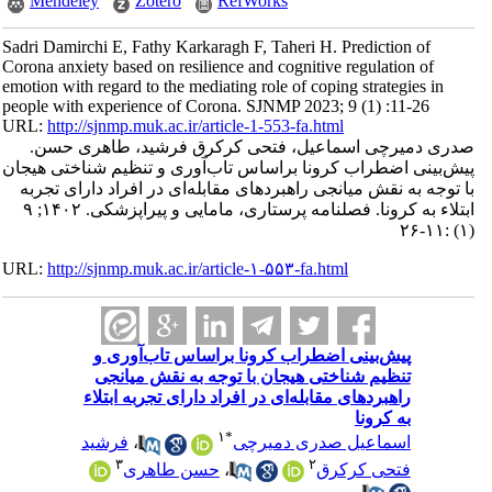
Mendeley
Zotero
RefWorks
Sadri Damirchi E, Fathy Karkaragh F, Taheri H. Prediction of
Corona anxiety based on resilience and cognitive regulation of
emotion with regard to the mediating role of coping strategies in
people with experience of Corona. SJNMP 2023; 9 (1) :11-26
URL:
http://sjnmp.muk.ac.ir/article-1-553-fa.html
صدری دمیرچی اسماعیل، فتحی کرکرق فرشید، طاهری حسن.
پیش‌بینی اضطراب کرونا براساس تاب‌آوری و تنظیم شناختی هیجان
با توجه به نقش میانجی راهبردهای مقابله‌ای در افراد دارای تجربه
ابتلاء به کرونا. فصلنامه پرستاری، مامایی و پیراپزشکی. ۱۴۰۲; ۹
(۱) :۱۱-۲۶
URL:
http://sjnmp.muk.ac.ir/article-۱-۵۵۳-fa.html
پیش‌بینی اضطراب کرونا براساس تاب‌آوری و
تنظیم شناختی هیجان با توجه به نقش میانجی
راهبردهای مقابله‌ای در افراد دارای تجربه ابتلاء
به کرونا
۱
*
فرشید
،
اسماعیل صدری دمیرچی
۳
۲
حسن طاهری
،
فتحی کرکرق