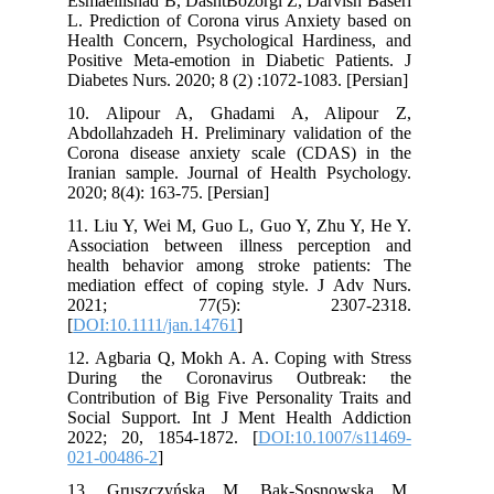
Esmaeilishad B, DashtBozorgi Z, Darvish Baseri
L. Prediction of Corona virus Anxiety based on
Health Concern, Psychological Hardiness, and
Positive Meta-emotion in Diabetic Patients. J
Diabetes Nurs. 2020; 8 (2) :1072-1083. [Persian]
10. Alipour A, Ghadami A, Alipour Z,
Abdollahzadeh H. Preliminary validation of the
Corona disease anxiety scale (CDAS) in the
Iranian sample. Journal of Health Psychology.
2020; 8(4): 163-75. [Persian]
11. Liu Y, Wei M, Guo L, Guo Y, Zhu Y, He Y.
Association between illness perception and
health behavior among stroke patients: The
mediation effect of coping style. J Adv Nurs.
2021; 77(5): 2307-2318.
[
DOI:10.1111/jan.14761
]
12. Agbaria Q, Mokh A. A. Coping with Stress
During the Coronavirus Outbreak: the
Contribution of Big Five Personality Traits and
Social Support. Int J Ment Health Addiction
2022; 20, 1854-1872. [
DOI:10.1007/s11469-
021-00486-2
]
13. Gruszczyńska M, Bąk-Sosnowska M,