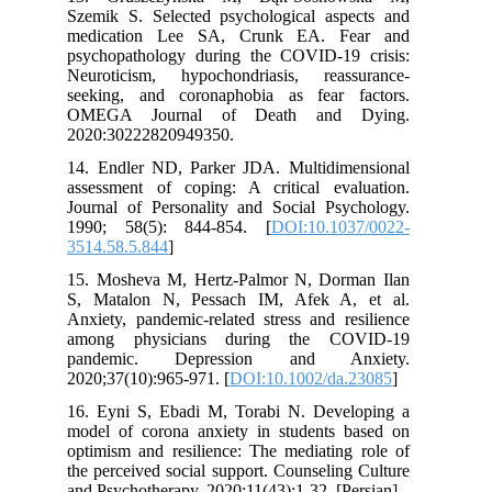
Szemik S. Selected psychological aspects and
medication Lee SA, Crunk EA. Fear and
psychopathology during the COVID-19 crisis:
Neuroticism, hypochondriasis, reassurance-
seeking, and coronaphobia as fear factors.
OMEGA Journal of Death and Dying.
2020:30222820949350.
14. Endler ND, Parker JDA. Multidimensional
assessment of coping: A critical evaluation.
Journal of Personality and Social Psychology.
1990; 58(5): 844-854. [
DOI:10.1037/0022-
3514.58.5.844
]
15. Mosheva M, Hertz-Palmor N, Dorman Ilan
S, Matalon N, Pessach IM, Afek A, et al.
Anxiety, pandemic-related stress and resilience
among physicians during the COVID-19
pandemic. Depression and Anxiety.
2020;37(10):965-971. [
DOI:10.1002/da.23085
]
16. Eyni S, Ebadi M, Torabi N. Developing a
model of corona anxiety in students based on
optimism and resilience: The mediating role of
the perceived social support. Counseling Culture
and Psychotherapy. 2020;11(43):1-32. [Persian]