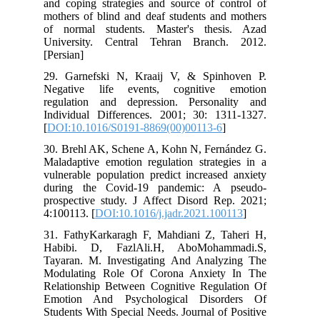
and coping strategies and source of control of
mothers of blind and deaf students and mothers
of normal students. Master's thesis. Azad
University. Central Tehran Branch. 2012.
[Persian]
29. Garnefski N, Kraaij V, & Spinhoven P.
Negative life events, cognitive emotion
regulation and depression. Personality and
Individual Differences. 2001; 30: 1311-1327.
[
DOI:10.1016/S0191-8869(00)00113-6
]
30. Brehl AK, Schene A, Kohn N, Fernández G.
Maladaptive emotion regulation strategies in a
vulnerable population predict increased anxiety
during the Covid-19 pandemic: A pseudo-
prospective study. J Affect Disord Rep. 2021;
4:100113. [
DOI:10.1016/j.jadr.2021.100113
]
31. FathyKarkaragh F, Mahdiani Z, Taheri H,
Habibi. D, FazlAli.H, AboMohammadi.S,
Tayaran. M. Investigating And Analyzing The
Modulating Role Of Corona Anxiety In The
Relationship Between Cognitive Regulation Of
Emotion And Psychological Disorders Of
Students With Special Needs. Journal of Positive