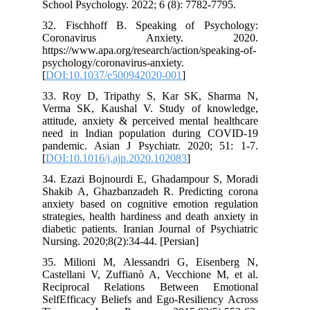
School Psychology. 2022; 6 (8): 7782-7795.
32. Fischhoff B. Speaking of Psychology:
Coronavirus Anxiety. 2020.
https://www.apa.org/research/action/speaking-of-
psychology/coronavirus-anxiety.
[
DOI:10.1037/e500942020-001
]
33. Roy D, Tripathy S, Kar SK, Sharma N,
Verma SK, Kaushal V. Study of knowledge,
attitude, anxiety & perceived mental healthcare
need in Indian population during COVID-19
pandemic. Asian J Psychiatr. 2020; 51: 1-7.
[
DOI:10.1016/j.ajp.2020.102083
]
34. Ezazi Bojnourdi E, Ghadampour S, Moradi
Shakib A, Ghazbanzadeh R. Predicting corona
anxiety based on cognitive emotion regulation
strategies, health hardiness and death anxiety in
diabetic patients. Iranian Journal of Psychiatric
Nursing. 2020;8(2):34-44. [Persian]
35. Milioni M, Alessandri G, Eisenberg N,
Castellani V, Zuffianò A, Vecchione M, et al.
Reciprocal Relations Between Emotional
SelfEfficacy Beliefs and Ego-Resiliency Across