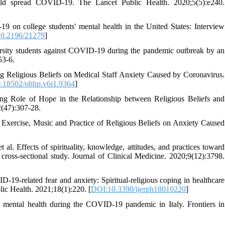
ld spread COVID-19. The Lancet Public Health. 2020;5(5):e240.
on college students' mental health in the United States: Interview
0.2196/21279
]
sity students against COVID-19 during the pandemic outbreak by an
53-6.
ng Religious Beliefs on Medical Staff Anxiety Caused by Coronavirus.
.18502/ohhp.v6i1.9364
]
g Role of Hope in the Relationship between Religious Beliefs and
2(47):307-28.
Exercise, Music and Practice of Religious Beliefs on Anxiety Caused
l. Effects of spirituality, knowledge, attitudes, and practices toward
ross-sectional study. Journal of Clinical Medicine. 2020;9(12):3798.
-19-related fear and anxiety: Spiritual-religious coping in healthcare
lic Health. 2021;18(1):220. [
DOI:10.3390/ijerph18010220
]
d mental health during the COVID-19 pandemic in Italy. Frontiers in