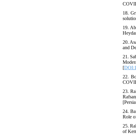
COVID‐
18. Gr
solutio
19. Ab
Heydar
20. As
and De
21. Sa
Moder
[
DOI:1
22. Bo
COVID-
23. Ra
Rafsan
[Persia
24. Ba
Role o
25. Ra
of Ker