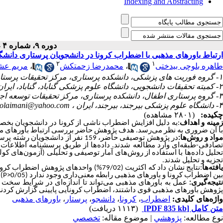
Indexing and Abstracting
دوره ۹، شماره ۴ - ( ۴-۱۴۰۳ )
ارتباط باورهای مذهبی با اضطراب کرونا در دانشجویان پرستاری دانشگ
۲
۱
مریم عش
،
محمدرضا زحمتکش
،
طاهره بلوچی بیدختی
۱- گروه فوریت های پزشکی، دانشکده پرستاری، مرکز تحقیقات پرستاری، دانشگاه علوم پزشکی گناباد، گناباد، ایران
۲- کمیته تحقیقات دانشجویی، دانشگاه علوم پزشکی گناباد، گناباد، ایران
۳- گروه پرستاری اطفال، دانشکده پرستاری، مرکز تحقیقات توسعه اجتماعی و ارتقاء سلامت، دانشگاه علوم پزشکی گناباد، گناباد، ایران
.solaimani@yahoo.com
۴- دانشگاه علوم پزشکی بیرجند، بیرجند، ایران ،
چکیده:
(۲۸۰۱ مشاهده)
به دلیل افزایش اضطراب ناشی از کرونا در دانشجویان بخصو
:
مینه و اهداف
با آن ضروری به نظر می‌رسد. هدف پژوهش حاضر بررسی ارتباط باورهای مذ
مواد و روش‌ها
در پژوهش توصیفی حاضر، 159
نفر
از
دانشجویان رشته پرستاری در سال 1400-1399 که معیاره
صادفی-طبقه‌ای
وارد مطالعه
شدند. داده‌ها از طریق پرسشنامه اطلاع،
تحلیل داده‌ها با استفاده از روش‌های آمار توصیفی و تحلیلی (آزمون‌های ک>
تجزیه و تحلیل شدند.
افته‌ها
).
P
بین اضطراب کرونا و باورهای مذهبی رابطه معنی‌داری وجود ندارد (0/05<
نتیجه‌گیری:
عمل به باورهای مذهبی می‌تواند تا اندازه‌ای در شرایط سخت
پژوهش باورهای مذهبی قوی داشتند، اضطراب کرونایی پایینی گزارش کردن.
باورهای مذهبی
،
پرستار
،
دانشجو
،
کرونا
،
اضطراب
واژه‌های کلیدی:
(۱۱۱۳ دریافت)
[PDF 835 kb]
متن کامل
نوع مطالعه:
پژوهشي
| موضوع مقاله:
تخصصي