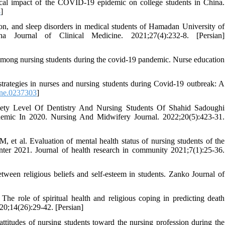
l impact of the COVID-19 epidemic on college students in China.
4
]
on, and sleep disorders in medical students of Hamadan University of
 Journal of Clinical Medicine. 2021;27(4):232-8. [Persian]
s among nursing students during the covid-19 pandemic. Nurse education
rategies in nurses and nursing students during Covid-19 outbreak: A
one.0237303
]
ty Level Of Dentistry And Nursing Students Of Shahid Sadoughi
emic In 2020. Nursing And Midwifery Journal. 2022;20(5):423-31.
t al. Evaluation of mental health status of nursing students of the
ter 2021. Journal of health research in community 2021;7(1):25-36.
ween religious beliefs and self-esteem in students. Zanko Journal of
e role of spiritual health and religious coping in predicting death
20;14(26):29-42. [Persian]
ttitudes of nursing students toward the nursing profession during the