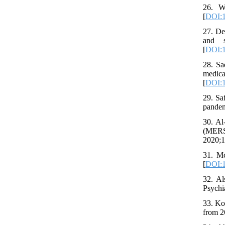
26. W
[
DOI:1
27. De
and s
[
DOI:
28. Sa
medica
[
DOI:
29. Sa
pandem
30. Al
(MERS-
2020;1
31. Mc
[
DOI:1
32. Al
Psychia
33. Ko
from 2