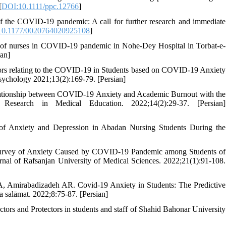
[
DOI:10.1111/ppc.12766
]
of the COVID-19 pandemic: A call for further research and immediate
10.1177/0020764020925108
]
 of nurses in COVID-19 pandemic in Nohe-Dey Hospital in Torbat-e-
ian]
iors relating to the COVID-19 in Students based on COVID-19 Anxiety
 psychology 2021;13(2):169-79. [Persian]
lationship between COVID-19 Anxiety and Academic Burnout with the
esearch in Medical Education. 2022;14(2):29-37. [Persian]
of Anxiety and Depression in Abadan Nursing Students During the
urvey of Anxiety Caused by COVID-19 Pandemic among Students of
rnal of Rafsanjan University of Medical Sciences. 2022;21(1):91-108.
 Amirabadizadeh AR. Covid-19 Anxiety in Students: The Predictive
a salāmat. 2022;8:75-87. [Persian]
tors and Protectors in students and staff of Shahid Bahonar University