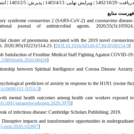
دریافت: 1402/10/29 | ویرایش نهایی: 1403/4/13 | پذیرش: 1403/2/5 | انتشار: 1403/4/6 | انتشار الکترونیک: 1403/4/6
فهرست منابع
tory syndrome coronavirus 2 (SARS-CoV-2) and coronavirus disease-
nal journal of antimicrobial agents. 2020;55(3):105924.
l cluster of pneumonia associated with the 2019 novel coronavirus
cet. 2020;395(10223):514-23. [
DOI:10.1016/S0140-6736(20)30154-9
]
ob Satisfaction of Frontline Medical Staff Fighting Against COVID-19:
.3389/fpubh.2020.00426
]
tionship between Spiritual Intelligence and Corona Disease Anxiety.
hological predictors of anxiety in response to the H1N1 (swine flu)
/s10608-011-9353-3
]
with mental health outcomes among health care workers exposed to
10.1001/jamanetworkopen.2020.3976
]
reak of infectious disease: Cambridge Scholars Publishing; 2019.
ruptive impacts and transformative opportunities in undergraduate
/j.nepr.2020.102807
]