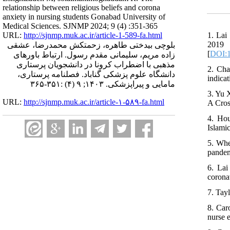
relationship between religious beliefs and corona
anxiety in nursing students Gonabad University of
Medical Sciences. SJNMP 2024; 9 (4) :351-365
1. Lai
URL:
http://sjnmp.muk.ac.ir/article-1-589-fa.html
2019 
بلوچی بیدختی طاهره، زحمتکش محمدرضا، عشقی
[
DOI:1
زاده مریم، سلیمانی مقدم رسول. ارتباط باورهای
مذهبی با اضطراب کرونا در دانشجویان پرستاری
2. Cha
دانشگاه علوم پزشکی گناباد. فصلنامه پرستاری،
indica
مامایی و پیراپزشکی. ۱۴۰۳; ۹ (۴) :۳۵۱-۳۶۵
3. Yu 
URL:
http://sjnmp.muk.ac.ir/article-۱-۵۸۹-fa.html
A Cross
4. Hou
Islami
5. Whe
pandem
6. Lai
corona
7. Tay
8. Car
nurse 