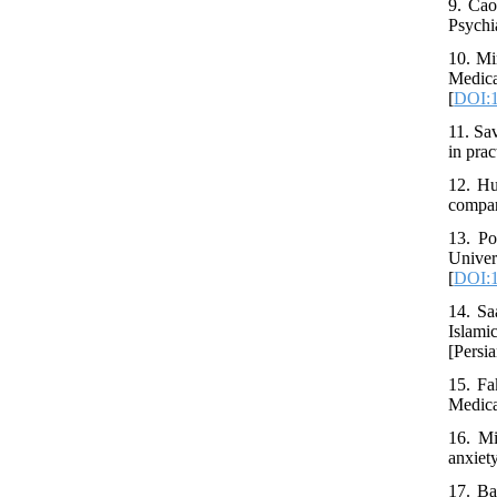
9. Cao
Psychi
10. Mi
Medic
[
DOI:1
11. Sa
in pra
12. Hu
compar
13. P
Univer
[
DOI:1
14. Sa
Islami
[Persia
15. Fa
Medica
16. Mi
anxiet
17. Ba