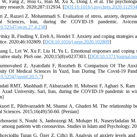
 W, Fang Z, Hou G, Han M, Xu X, Dong J, et al. The psychologica
atry research. 2020;287:112934. [
DOI:10.1016/j.psychres.2020.11293
ri Z, Razavi Z, Mohammadi S. Evaluation of stress, anxiety, depressi
al Sciences, Iran, during the COVID-19 pandemic. Avicenna
0.52547/ajcm.27.4.238
]
vitsky B, Findling Y, Ereli A, Hendel T. Anxiety and coping strategie
ctice. 2020;46:102809. [
DOI:10.1016/j.nepr.2020.102809
]
ang L, Lei W, Xu F, Liu H, Yu L. Emotional responses and coping st
ative study. PloS one. 2020;15(8):e0237303. [
DOI:10.1371/journal.p
ourmovahed Z, Ayatollahi F, Roozbeh B. Comparison Of The Anxie
sity Of Medical Sciences In Yazd, Iran During The Covid-19 Pand
0.52547/unmf.20.5.7
]
adati RMT, Mashhadi F, Akbarzadeh H, Mohseni F, Aghaei S, Ram M, e
c Azad University, Sari, Iran, during the COVID-19 pandemic in win
n]
kuori E, Pilehvarzadeh M, Shamsi A, Ghaderi M. The relationship bet
l Sciences. 2015;16(49):50-60. [Persian]
rhosseini S, Nouhi S, Janbozorgi M, Mohajer H, Naseryfadafan M. Th
y among patients with coronavirus. Studies in Islam and Psychology. 20
hçecioğlu Turan G, Özer Z, Çiftçi B. Analysis of anxiety levels and a