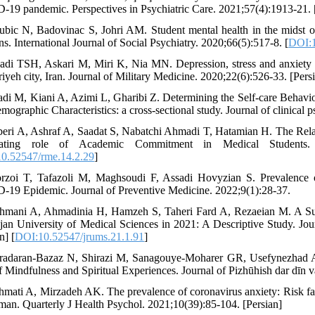
19 pandemic. Perspectives in Psychiatric Care. 2021;57(4):1913-21. 
ubic N, Badovinac S, Johri AM. Student mental health in the midst 
ns. International Journal of Social Psychiatry. 2020;66(5):517-8. [
DOI:
adi TSH, Askari M, Miri K, Nia MN. Depression, stress and anxiety
iyeh city, Iran. Journal of Military Medicine. 2020;22(6):526-33. [Pers
adi M, Kiani A, Azimi L, Gharibi Z. Determining the Self-care Behav
mographic Characteristics: a cross-sectional study. Journal of clinical
beri A, Ashraf A, Saadat S, Nabatchi Ahmadi T, Hatamian H. The Re
ating role of Academic Commitment in Medical Students. R
0.52547/rme.14.2.29
]
rzoi T, Tafazoli M, Maghsoudi F, Assadi Hovyzian S. Prevalence 
19 Epidemic. Journal of Preventive Medicine. 2022;9(1):28-37.
hmani A, Ahmadinia H, Hamzeh S, Taheri Fard A, Rezaeian M. A S
jan University of Medical Sciences in 2021: A Descriptive Study. Jou
n] [
DOI:10.52547/jrums.21.1.91
]
radaran-Bazaz N, Shirazi M, Sanagouye-Moharer GR, Usefynezhad A,
f Mindfulness and Spiritual Experiences. Journal of Pizhūhish dar dīn v
hmati A, Mirzadeh AK. The prevalence of coronavirus anxiety: Risk fac
man. Quarterly J Health Psychol. 2021;10(39):85-104. [Persian]