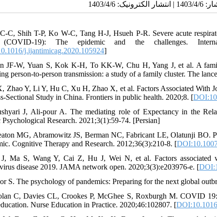
 C-C, Shih T-P, Ko W-C, Tang H-J, Hsueh P-R. Severe acute respira
(COVID-19): The epidemic and the challenges. Internatio
0.1016/j.ijantimicag.2020.105924
]
n JF-W, Yuan S, Kok K-H, To KK-W, Chu H, Yang J, et al. A familia
ting person-to-person transmission: a study of a family cluster. The lan
X, Zhao Y, Li Y, Hu C, Xu H, Zhao X, et al. Factors Associated With J
-Sectional Study in China. Frontiers in public health. 2020;8. [
DOI:10
shyari J, Ali-pour A. The mediating role of Expectancy in the Rela
c Psychological Research. 2021;3(1):59-74. [Persian]
aton MG, Abramowitz JS, Berman NC, Fabricant LE, Olatunji BO. Psyc
ic. Cognitive Therapy and Research. 2012;36(3):210-8. [
DOI:10.1007
 J, Ma S, Wang Y, Cai Z, Hu J, Wei N, et al. Factors associated 
virus disease 2019. JAMA network open. 2020;3(3):e203976-e. [
DOI:
lor S. The psychology of pandemics: Preparing for the next global outb
olan C, Davies CL, Crookes P, McGhee S, Roxburgh M. COVID 19: Dis
education. Nurse Education in Practice. 2020;46:102807. [
DOI:10.1016