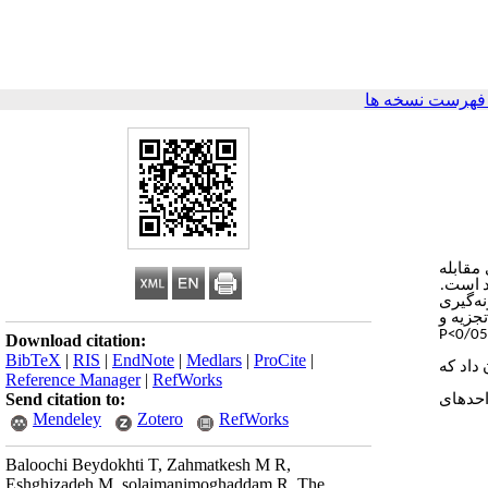
فهرست نسخه ها
مقابله
اد است
ه‌گیری
جزیه و
P
Download citation:
BibTeX
|
RIS
|
EndNote
|
Medlars
|
ProCite
|
:ون اسپیرمن نشان داد که
Reference Manager
|
RefWorks
Send citation to:
احدهای
Mendeley
Zotero
RefWorks
Baloochi Beydokhti T, Zahmatkesh M R,
Eshghizadeh M, solaimanimoghaddam R. The