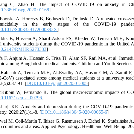
ang C, Zhao H. The impact of COVID-19 on anxiety in Chinese
0.3389/fpsyg.2020.01168
]
bowska A, Horeczy B, Boduszek D, Dolinski D. A repeated cross-section
uicidality in the early stages of the COVID-19 pandemic
10.1017/S003329172000392X
]
ddik B, Hussein A, Sharif-Askari FS, Kheder W, Temsah M-H, Kouta
l university students during the COVID-19 pandemic in the United A
10.2147/RMHP.S273333
]
fa F, Anjum A, Hossain S, Trisa TI, Alam SF, Rafi MA, et al. Immedia
ic among Bangladeshi medical students. Children and Youth Services
-Rabiaah A, Temsah M-H, Al-Eyadhy AA, Hasan GM, Al-Zamil F, Al
CoV) associated stress among medical students at a university teachi
3(5):687-91. [
DOI:10.1016/j.jiph.2020.01.005
]
Kibbin W, Fernando R. The global macroeconomic impacts of COVI
0.1162/asep_a_00796
]
sharji KE. Anxiety and depression during the COVID-19 pandemic in
try. 2020;27(1):1-8. [
DOI:10.1186/s43045-020-00065-6
]
wal M, Coll‐Martín T, Ikizer G, Rasmussen J, Eichel K, Studzińska A
6 countries and areas. Applied Psychology: Health and Well‐Being. 202