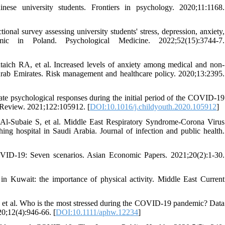
 university students. Frontiers in psychology. 2020;11:1168.
al survey assessing university students' stress, depression, anxiety,
 in Poland. Psychological Medicine. 2022;52(15):3744-7.
ich RA, et al. Increased levels of anxiety among medical and non-
rab Emirates. Risk management and healthcare policy. 2020;13:2395.
te psychological responses during the initial period of the COVID-19
 Review. 2021;122:105912. [
DOI:10.1016/j.childyouth.2020.105912
]
-Subaie S, et al. Middle East Respiratory Syndrome-Corona Virus
ng hospital in Saudi Arabia. Journal of infection and public health.
D-19: Seven scenarios. Asian Economic Papers. 2021;20(2):1-30.
 Kuwait: the importance of physical activity. Middle East Current
, et al. Who is the most stressed during the COVID‐19 pandemic? Data
0;12(4):946-66. [
DOI:10.1111/aphw.12234
]