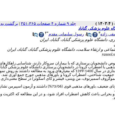
برگشت به 
|
جلد ۹ شماره ۴ صفحات ۳۶۵-۳۵۱
اه علوم پزشکی گناباد
۴
*
۳
رسول سلیمانی مقدم
،
قی زاده
rasool
ص دانشجویان پرستاری که با بیماران سروکار دارند، شناسایی راهکارهای 
هبی با اضطراب کرونا در دانشجویان
پرستاری دانشگاه علوم پزشکی گناب.
ای ورود به مطالعه داشتند به روش
نمون
ات جمعیت شناختی
اضطراب کرونا و باورهای مذهبی جورج
جمع آوری شد. ت
ولموگروف اسمیرنوف، من ویتنی، فیشر و کای اسکوئر) در سطح معنی‌داری 0/05
نتایج نشان داد که اکثریت (79/02%) واحدهای پژوهش اضطراب کرونای ضعیف، باورهای مذهبی قوی (73/06%) داشتند و آزم
 و بحرانی باعث کاهش اضطراب افراد شود، و در این مطالعه که اکثریت و
د