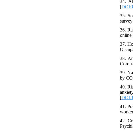
34. A
[
DOI:1
35. So
survey
36. Ra
online
37. Ho
Occupa
38. Ar
Corona
39. Na
by COV
40. Ri
anxiet
[
DOI:1
41. Pr
worker
42. Co
Psychi