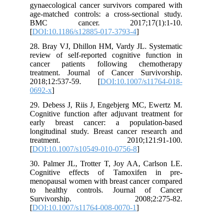
gynaecological cancer survivors compared with
age-matched controls: a cross-sectional study.
BMC cancer. 2017;17(1):1-10.
[
DOI:10.1186/s12885-017-3793-4
]
28. Bray VJ, Dhillon HM, Vardy JL. Systematic
review of self-reported cognitive function in
cancer patients following chemotherapy
treatment. Journal of Cancer Survivorship.
2018;12:537-59. [
DOI:10.1007/s11764-018-
0692-x
]
29. Debess J, Riis J, Engebjerg MC, Ewertz M.
Cognitive function after adjuvant treatment for
early breast cancer: a population-based
longitudinal study. Breast cancer research and
treatment. 2010;121:91-100.
[
DOI:10.1007/s10549-010-0756-8
]
30. Palmer JL, Trotter T, Joy AA, Carlson LE.
Cognitive effects of Tamoxifen in pre-
menopausal women with breast cancer compared
to healthy controls. Journal of Cancer
Survivorship. 2008;2:275-82.
[
DOI:10.1007/s11764-008-0070-1
]