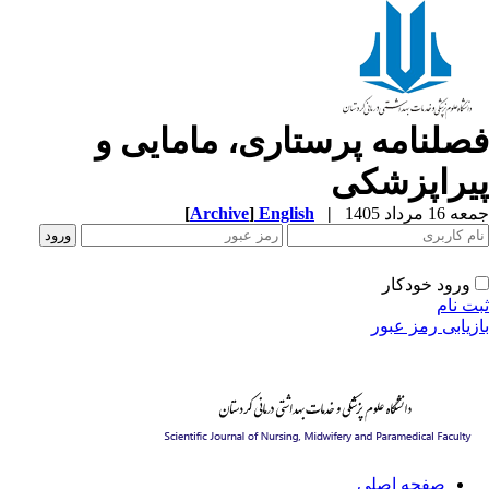
صلنامه پرستاری، مامایی و
یراپزشکی
[
Archive
]
English
|
1 مرداد 1405
ورود خودکار
ت نام
زیابی رمز عبور
صفحه اصلی