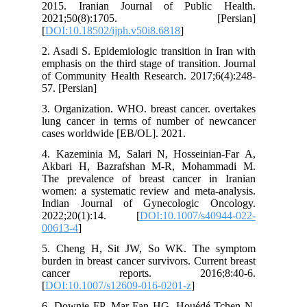
2015. Iranian Journal of Public Health.
2021;50(8):1705. [Persian]
[
DOI:10.18502/ijph.v50i8.6818
]
2. Asadi S. Epidemiologic transition in Iran with
emphasis on the third stage of transition. Journal
of Community Health Research. 2017;6(4):248-
57. [Persian]
3. Organization. WHO. breast cancer. overtakes
lung cancer in terms of number of newcancer
cases worldwide [EB/OL]. 2021.
4. Kazeminia M, Salari N, Hosseinian-Far A,
Akbari H, Bazrafshan M-R, Mohammadi M.
The prevalence of breast cancer in Iranian
women: a systematic review and meta-analysis.
Indian Journal of Gynecologic Oncology.
2022;20(1):14. [
DOI:10.1007/s40944-022-
00613-4
]
5. Cheng H, Sit JW, So WK. The symptom
burden in breast cancer survivors. Current breast
cancer reports. 2016;8:40-6.
[
DOI:10.1007/s12609-016-0201-z
]
6. Downie FP, Mar Fan HG, Houédé‐Tchen N,