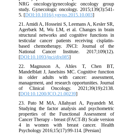
NRG oncology/gynecologic oncology group
study. Gynecologic oncology. 2015;139(3):541-
5. [
DOI:10.1016/j.ygyno.2015.10.003
]
21. Amidi A, Hosseini S, Leemans A, Kesler SR,
Agerbæk M, Wu LM, et al. Changes in brain
structural networks and cognitive functions in
testicular cancer patients receiving cisplatin-
based chemotherapy. JNCI: Journal of the
National Cancer Institute. 2017;109(12).
[
DOI:10.1093/jnci/djx085
]
22. Magnuson A, Ahles T, Chen BT,
Mandelblatt J, Janelsins MC. Cognitive function
in older adults with cancer: assessment,
management, and research opportunities. Journal
of Clinical Oncology. 2021;39(19):2138.
[
DOI:10.1200/JCO.21.00239
]
23. Pato M MA, Allahyari A, Payandeh M.
Studying the factor analysis and psychometric
properties of the Functional Assessment of
Cancer Therapy - breast (FACT-B) Scale version
4 in women with breast cancer. Health
Psychology 2016;15(17):99-114. [Persian]