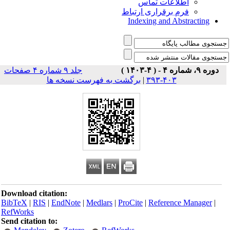
اطلاعات تماس
فرم برقراری ارتباط
Indexing and Abstracting
دوره ۹، شماره ۴ - ( ۴-۱۴۰۳ )
جلد ۹ شماره ۴ صفحات
برگشت به فهرست نسخه ها
|
۴۰۳-۳۹۳
Download citation:
BibTeX
|
RIS
|
EndNote
|
Medlars
|
ProCite
|
Reference Manager
|
RefWorks
Send citation to: