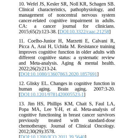
10. Wefel JS, Kesler SR, Noll KR, Schagen SB.
Clinical characteristics, pathophysiology, and
management of noncentral nervous system
cancer‐related cognitive impairment in adults.
CA: a cancer journal for clinicians.
2015;65(2):123-38. [
DOI:10.3322/caac.21258
]
11. Coelho-Junior H, Marzetti E, Calvani R,
Picca A, Arai H, Uchida M. Resistance training
improves cognitive function in older adults with
different cognitive status: a systematic review
and Meta-analysis. Aging & mental health.
2022;26(2):213-24.
[
DOI:10.1080/13607863.2020.1857691
]
12. Glisky EL. Changes in cognitive function in
human aging. Brain aging. 2007:3-20.
[
DOI:10.1201/9781420005523-1
]
13. Jim HS, Phillips KM, Chait S, Faul LA,
Popa MA, Lee Y-H, et al. Meta-analysis of
cognitive functioning in breast cancer survivors
previously treated with standard-dose
chemotherapy. Journal of Clinical Oncology.
2012;30(29):3578.
[
DOI:10.1200/JCO.2011.39.5640
]