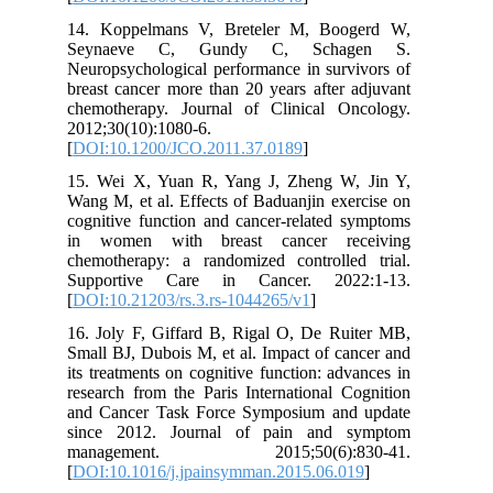
14. Koppelmans V, Breteler M, Boogerd W,
Seynaeve C, Gundy C, Schagen S.
Neuropsychological performance in survivors of
breast cancer more than 20 years after adjuvant
chemotherapy. Journal of Clinical Oncology.
2012;30(10):1080-6.
[
DOI:10.1200/JCO.2011.37.0189
]
15. Wei X, Yuan R, Yang J, Zheng W, Jin Y,
Wang M, et al. Effects of Baduanjin exercise on
cognitive function and cancer-related symptoms
in women with breast cancer receiving
chemotherapy: a randomized controlled trial.
Supportive Care in Cancer. 2022:1-13.
[
DOI:10.21203/rs.3.rs-1044265/v1
]
16. Joly F, Giffard B, Rigal O, De Ruiter MB,
Small BJ, Dubois M, et al. Impact of cancer and
its treatments on cognitive function: advances in
research from the Paris International Cognition
and Cancer Task Force Symposium and update
since 2012. Journal of pain and symptom
management. 2015;50(6):830-41.
[
DOI:10.1016/j.jpainsymman.2015.06.019
]