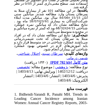
وآمار تحلیلی شامل از تست کای اسکویر تی مستقل
استفاده شد. سطح معنی‌داری کمتر از 0/05 در نظر
گرفته شد.
یافته‌ها:
در این مطالعه 101 نفر از بیماران مبتلا به
سرطان پستان وارد مطالعه شدند. میانگین سنی
آنان 15/15 ±44/06 سال بود. میانگین مدت ابتلاء
شرکت‌کنندگان به بیماری 23/61±18/07 ماه بود .
نتایج مطالعه نشان داد که میانگین نمره عملکرد
شناختی 24/15±68/32 بود که کمتر از نمره میانگین و
در محدوده متوسط می‌باشد.
نتیجه‌گیری:
نتایج این مطالعه نشان داد که در افراد
مبتلا به سرطان پستان که تحت شیمی‌درمانی
می‌باشند عملکرد شناختی در حد متوسط قرار دارد و
باید آموزش‌های لازم در خصوص بهبود عملکرد
شناختی این بیماران انجام شود.
،
اختلال شناختی
،
سرطان سینه
واژه‌های کلیدی:
شیمی درمانی
(۱۳۳۰ دریافت)
[PDF 782 kb]
متن کامل
نوع مطالعه:
پژوهشي
| موضوع مقاله:
تخصصي
دریافت: 1402/12/12 | ویرایش نهایی: 1403/4/13 |
پذیرش: 1403/4/6 | انتشار: 1403/4/6 | انتشار
الکترونیک: 1403/4/6
فهرست منابع
1. Bidhendi-Yarandi R, Panahi MH. Trends in
Leading Cancer Incidence among Iranian
Women: Annual Cancer Registry Reports, 2003-