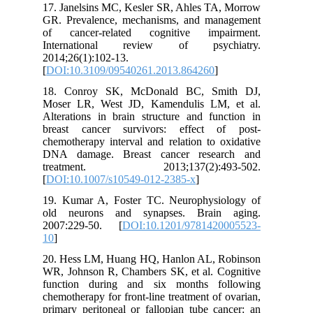
17. Janelsins MC, Kesler SR, Ahles TA, Morrow
GR. Prevalence, mechanisms, and management
of cancer-related cognitive impairment.
International review of psychiatry.
2014;26(1):102-13.
[
DOI:10.3109/09540261.2013.864260
]
18. Conroy SK, McDonald BC, Smith DJ,
Moser LR, West JD, Kamendulis LM, et al.
Alterations in brain structure and function in
breast cancer survivors: effect of post-
chemotherapy interval and relation to oxidative
DNA damage. Breast cancer research and
treatment. 2013;137(2):493-502.
[
DOI:10.1007/s10549-012-2385-x
]
19. Kumar A, Foster TC. Neurophysiology of
old neurons and synapses. Brain aging.
2007:229-50. [
DOI:10.1201/9781420005523-
10
]
20. Hess LM, Huang HQ, Hanlon AL, Robinson
WR, Johnson R, Chambers SK, et al. Cognitive
function during and six months following
chemotherapy for front-line treatment of ovarian,
primary peritoneal or fallopian tube cancer: an