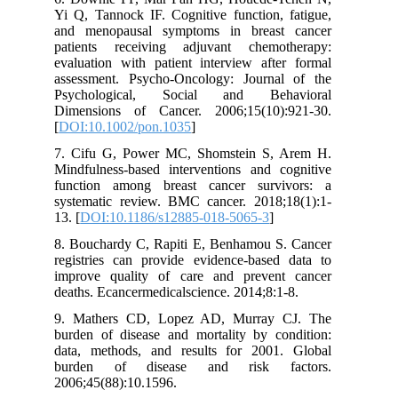
Yi Q, Tannock IF. Cognitive function, fatigue,
and menopausal symptoms in breast cancer
patients receiving adjuvant chemotherapy:
evaluation with patient interview after formal
assessment. Psycho‐Oncology: Journal of the
Psychological, Social and Behavioral
Dimensions of Cancer. 2006;15(10):921-30.
[
DOI:10.1002/pon.1035
]
7. Cifu G, Power MC, Shomstein S, Arem H.
Mindfulness-based interventions and cognitive
function among breast cancer survivors: a
systematic review. BMC cancer. 2018;18(1):1-
13. [
DOI:10.1186/s12885-018-5065-3
]
8. Bouchardy C, Rapiti E, Benhamou S. Cancer
registries can provide evidence-based data to
improve quality of care and prevent cancer
deaths. Ecancermedicalscience. 2014;8:1-8.
9. Mathers CD, Lopez AD, Murray CJ. The
burden of disease and mortality by condition:
data, methods, and results for 2001. Global
burden of disease and risk factors.
2006;45(88):10.1596.