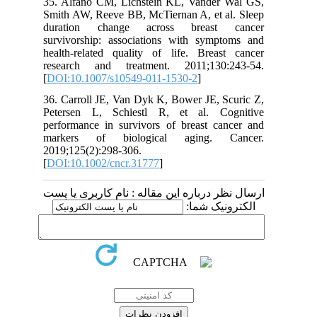
35. Alfano CM, Lichstein KL, Vander Wal GS,
Smith AW, Reeve BB, McTiernan A, et al. Sleep
duration change across breast cancer
survivorship: associations with symptoms and
health-related quality of life. Breast cancer
research and treatment. 2011;130:243-54.
[
DOI:10.1007/s10549-011-1530-2
]
36. Carroll JE, Van Dyk K, Bower JE, Scuric Z,
Petersen L, Schiestl R, et al. Cognitive
performance in survivors of breast cancer and
markers of biological aging. Cancer.
2019;125(2):298-306.
[
DOI:10.1002/cncr.31777
]
ارسال نظر درباره این مقاله : نام کاربری یا پست
الکترونیک شما: