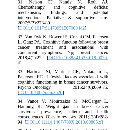
31. Nelson CJ, Nandy N, Roth AJ.
Chemotherapy and cognitive deficits:
mechanisms, findings, and potential
interventions. Palliative & supportive care.
2007;5(3):273-80.
[
DOI:10.1017/S1478951507000442
]
32. Van Dyk K, Bower JE, Crespi CM, Petersen
L, Ganz PA. Cognitive function following breast
cancer treatment and associations with
concurrent symptoms. Npj breast cancer.
2018;4(1):25. [
DOI:10.1038/s41523-018-0076-
4
]
33. Hartman SJ, Marinac CR, Natarajan L,
Patterson RE. Lifestyle factors associated with
cognitive functioning in breast cancer survivors.
Psycho‐Oncology. 2015;24(6):669-75.
[
DOI:10.1002/pon.3626
]
34. Vance V, Mourtzakis M, McCargar L,
Hanning R. Weight gain in breast cancer
survivors: prevalence, pattern and health
consequences. Obesity reviews. 2011;12(4):282-
94. [
DOI:10.1111/j.1467-789X.2010.00805.x
]