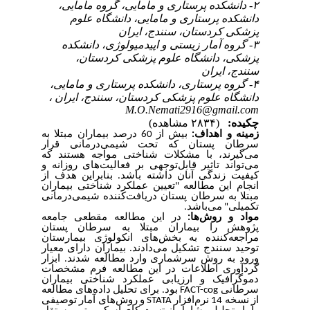
۲- دانشکده پرستاری و مامایی، گروه مامایی،
دانشکده پرستاری و مامایی، دانشگاه علوم
پزشکی کردستان، سنندج، ایران
۳- گروه آمار زیستی و اپیدمیولوژی، دانشکده
پزشکی، دانشگاه علوم پزشکی کردستان،
سنندج، ایران
۴- گروه پرستاری، دانشکده پرستاری و مامایی،
دانشگاه علوم پزشکی کردستان، سنندج، ایران ،
M.O.Nemati2916@gmail.com
چکیده:
(۲۸۳۴ مشاهده)
زمینه و اهداف:
بیش از 60 درصد بیماران مبتلا به
سرطان پستان که تحت شیمی‌درمانی قرار
می‌گیرند، با مشکلات شناختی مواجه هستند که
می‌تواند تاثیر قابل‌توجهی بر فعالیت‌های روزانه و
کیفیت زندگی آنان داشته باشد. بنابراین هدف از
انجام این مطالعه "تعیین عملکرد شناختی بیماران
مبتلا به
سرطان پستان دریافت‌کننده شیمی‌درمانی
تکمیلی" می‌باشد.
مواد و روش‌ها:
در این مطالعه مقطعی جامعه
پژوهش را بیماران مبتلا به سرطان پستان
مراجعه‌کننده به بخش‌های انکولوژی بیمارستان
توحید سنندج تشکیل می‌دادند. بیماران دارای معیار
ورود به روش سرشماری وارد مطالعه شدند. ابزار
گردآوری اطلاعات در این مطالعه فرم مشخصات
دموگرافیک
و ارزیابی عملکرد شناختی بیماران
بود. برای تحلیل داده‌های مطالعه
FACT-cog
سرطانی
و روش‌های آمار توصیفی
STATA
از نسخه 14 نرم‌افزار