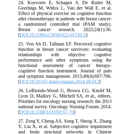
24. Koevoets E, Schagen S, De Ruiter M,
Geerlings M, Witlox L, Van der Wall E, et al.
Effect of physical exercise on cognitive function
after chemotherapy in patients with breast cancer:
a randomized controlled trial (PAM study).
Breast cancer research. 2022;24(1):36.
[
DOI:10.1186/s13058-022-01530-2
]
25. Von Ah D, Tallman EF. Perceived cognitive
function in breast cancer survivors: evaluating
relationships with objective cognitive
performance and other symptoms using the
functional assessment of cancer therapy-
cognitive function instrument. Journal of pain
and symptom management. 2015;49(4):697-706.
[
DOI:10.1016/j.jpainsymman.2014.08.012
]
26. LoBiondo-Wood G, Brown CG, Knobf M,
Lyon D, Mallory G, Mitchell SA, et al., editors.
Priorities for oncology nursing research: the 2013
national survey. Oncology Nursing Forum; 2014.
[
DOI:10.1188/14.ONF.67-76
]
27. Zeng Y, Cheng AS, Song T, Sheng X, Zhang
Y, Liu X, et al. Subjective cognitive impairment
and brain structural networks in Chinese