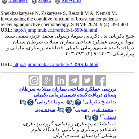
Mendeley
Zotero
RefWorks
Sheikhzakaryaee N, Zakaryaee S, Rasouli M A, Nemati M.
Investigating the cognitive function of breast cancer patients
receiving adjunctive chemotherapy. SJNMP 2024; 9 (4) :393-403
URL:
http://sjnmp.muk.ac.ir/article-1-599-fa.html
شیخ ذکریایی ندا، ذکریایی سوما، رسولی محمد عزیز، نعمتی سیده
مونا. بررسی عملکرد شناختی بیماران مبتلا به سرطان پستان
دریافت‌کننده شیمی‌درمانی تکمیلی. فصلنامه پرستاری، مامایی و
پیراپزشکی. ۱۴۰۳; ۹ (۴) :۳۹۳-۴۰۳
URL:
http://sjnmp.muk.ac.ir/article-۱-۵۹۹-fa.html
بررسی عملکرد شناختی بیماران مبتلا به سرطان
پستان دریافت‌کننده شیمی‌درمانی تکمیلی
۲
۱
سوما ذکریایی
،
ندا شیخ ذکریایی
۳
سیده مونا
،
محمد عزیز رسولی
،
۴
*
نعمتی
۱- دانشکده پرستاری و مامایی، گروه پرستاری،
دانشکده پرستاری و مامایی، دانشگاه علوم
پزشکی کردستان، سنندج، ایران