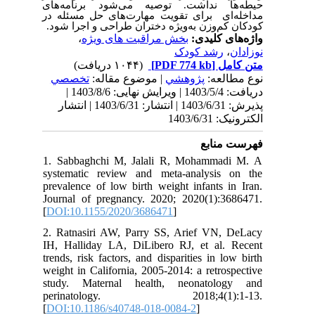
حیطه‌ها نداشت. توصیه می‌شود برنامه‌های
مداخله‌ای برای تقویت مهارت‌های حل مسئله در
کودکان کم‌وزن به‌ویژه دختران طراحی و اجرا شود.
،
بخش مراقبت های ویژه
واژه‌های کلیدی:
رشد کودک
،
نوزادان
(۱۰۴۴ دریافت)
[PDF 774 kb]
متن کامل
نوع مطالعه:
پژوهشي
| موضوع مقاله:
تخصصي
دریافت: 1403/5/4 | ویرایش نهایی: 1403/8/6 |
پذیرش: 1403/6/31 | انتشار: 1403/6/31 | انتشار
الکترونیک: 1403/6/31
فهرست منابع
1. Sabbaghchi M, Jalali R, Mohammadi M. A
systematic review and meta-analysis on the
prevalence of low birth weight infants in Iran.
Journal of pregnancy. 2020; 2020(1):3686471.
[
DOI:10.1155/2020/3686471
]
2. Ratnasiri AW, Parry SS, Arief VN, DeLacy
IH, Halliday LA, DiLibero RJ, et al. Recent
trends, risk factors, and disparities in low birth
weight in California, 2005-2014: a retrospective
study. Maternal health, neonatology and
perinatology. 2018;4(1):1-13.
[
DOI:10.1186/s40748-018-0084-2
]