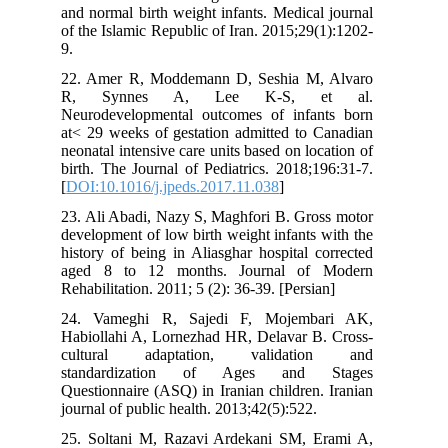
and normal birth weight infants. Medical journal
of the Islamic Republic of Iran. 2015;29(1):1202-
9.
22. Amer R, Moddemann D, Seshia M, Alvaro
R, Synnes A, Lee K-S, et al.
Neurodevelopmental outcomes of infants born
at< 29 weeks of gestation admitted to Canadian
neonatal intensive care units based on location of
birth. The Journal of Pediatrics. 2018;196:31-7.
[
DOI:10.1016/j.jpeds.2017.11.038
]
23. Ali Abadi, Nazy S, Maghfori B. Gross motor
development of low birth weight infants with the
history of being in Aliasghar hospital corrected
aged 8 to 12 months. Journal of Modern
Rehabilitation. 2011; 5 (2): 36-39. [Persian]
24. Vameghi R, Sajedi F, Mojembari AK,
Habiollahi A, Lornezhad HR, Delavar B. Cross-
cultural adaptation, validation and
standardization of Ages and Stages
Questionnaire (ASQ) in Iranian children. Iranian
journal of public health. 2013;42(5):522.
25. Soltani M, Razavi Ardekani SM, Erami A,