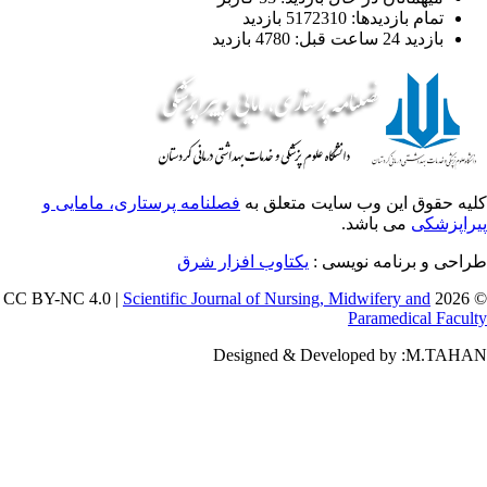
تمام بازدید‌ها: 5172310 بازدید
بازدید 24 ساعت قبل: 4780 بازدید
یه حقوق این وب سایت متعلق به
فصلنامه پرستاری، مامایی و
راپزشکی
می باشد.
طراحی و برنامه نویسی
یکتاوب افزار شرق
Scientific Journal of Nursing, Midwifery and
© 202
Paramedical Facul
Designed & Developed by :M.TAH