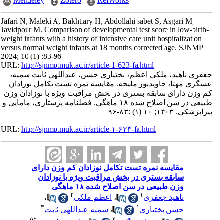
Mendeley
Zotero
RefWorks
Jafari N, Maleki A, Bakhtiary H, Abdollahi sabet S, Asgari M,
Javidpour M. Comparison of developmental test score in low-birth-
weight infants with a history of intensive care unit hospitalization
versus normal weight infants at 18 months corrected age. SJNMP
2024; 10 (1) :83-96
URL:
http://sjnmp.muk.ac.ir/article-1-623-fa.html
جعفری ناهید، ملکی اعظم، بختیاری حسن، عبداللهی ثابت سمیه،
عسگری مهتا، جاویدپور ملیحه. مقایسه نمره تست تکامل نوزادان
کم وزن دارای سابقه بستری در بخش مراقبت ویژه با نوزادان وزن
طبیعی در سن اصلاح شده ١٨ ماهگی. فصلنامه پرستاری، مامایی و
پیراپزشکی. ۱۴۰۳; ۱۰ (۱) :۸۳-۹۶
URL:
http://sjnmp.muk.ac.ir/article-۱-۶۲۳-fa.html
مقایسه نمره تست تکامل نوزادان کم وزن دارای
سابقه بستری در بخش مراقبت ویژه با نوزادان
وزن طبیعی در سن اصلاح شده ١٨ ماهگی
۲
۱
،
اعظم ملکی
،
ناهید جعفری
۳
۱
سمیه عبداللهی ثابت
،
حسن بختیاری
۵
*
۴