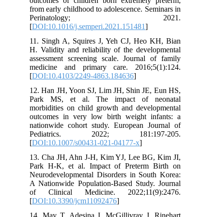
outcomes of children born extremely preterm;
from early childhood to adolescence. Seminars in
Perinatology; 2021.
[
DOI:10.1016/j.semperi.2021.151481
]
11. Singh A, Squires J, Yeh CJ, Heo KH, Bian
H. Validity and reliability of the developmental
assessment screening scale. Journal of family
medicine and primary care. 2016;5(1):124.
[
DOI:10.4103/2249-4863.184636
]
12. Han JH, Yoon SJ, Lim JH, Shin JE, Eun HS,
Park MS, et al. The impact of neonatal
morbidities on child growth and developmental
outcomes in very low birth weight infants: a
nationwide cohort study. European Journal of
Pediatrics. 2022; 181:197-205.
[
DOI:10.1007/s00431-021-04177-x
]
13. Cha JH, Ahn J-H, Kim YJ, Lee BG, Kim JI,
Park H-K, et al. Impact of Preterm Birth on
Neurodevelopmental Disorders in South Korea:
A Nationwide Population-Based Study. Journal
of Clinical Medicine. 2022;11(9):2476.
[
DOI:10.3390/jcm11092476
]
14. May T, Adesina I, McGillivray J, Rinehart