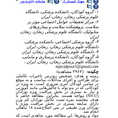
ملیحه جاویدپور
،
مهتا عسگری
،
۱- گروه کودکان، دانشکده پزشکی، دانشگاه
علوم پزشکی زنجان، زنجان، ایران
۲- مرکز تحقیقات عوامل اجتماعی موثر بر
سلامت، پژوهشکده سلامت و بیماری‌های
متابولیک، دانشگاه علوم پزشکی زنجان، زنجان،
ایران
۳- گروه پزشکی اجتماعی، دانشکده پزشکی،
دانشگاه علوم پزشکی زنجان، زنجان، ایران
۴- دانشگاه علوم پزشکی زنجان، زنجان، ایران
۵- گروه کودکان، دانشکده پرستاری و مامایی،
دانشگاه علوم پزشکی زنجان، زنجان، ایران ،
mjavidpour5@gmail.com
چکیده:
(۲۹۶۲ مشاهده)
زمینه و هدف: تشخیص زودرس تاخیرات تکاملی
برای طراحی و اجرای مداخلات مناسب و به‌ موقع
در تمامی کودکان امری ضروری است، به ویژه در
کودکانی که در بدو تولد با چالش‌هایی مانند کم‌وزنی
و نیاز به بستری در بخش مراقبت ویژه نوزادان
مواجه هستند. بنابراین، مطالعه حاضر با
(NICU)
هدف مقایسه نمره تست تکامل نوزادان کم وزن
دارای سابقه بستری در بخش مراقبت ویژه با
نوزادان وزن طبیعی در سن اصلاح‌شده ١٨ ماهگی
.
انجام شد
مواد و روش‌ها: این مطالعه مورد شاهدی است که