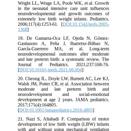
Wright LL, Wrage LA, Poole WK, et al. Growth
in the neonatal intensive care unit influences
neurodevelopmental and growth outcomes of
extremely low birth weight infants. Pediatrics.
2006;117(4):1253-61. [
DOI:10.1542/peds.2005-
1368
]
19. De Gamarra-Oca LF, Ojeda N, Gómez-
Gastiasoro A, Peña J, Ibarretxe-Bilbao N,
García-Guerrero MA, et al. Long-term
neurodevelopmental outcomes after moderate
and late preterm birth: a systematic review. The
Journal of Pediatrics. 2021;237:168-76.
[
DOI:10.1016/j.jpeds.2021.06.004
]
20. Cheong JL, Doyle LW, Burnett AC, Lee KJ,
Walsh JM, Potter CR, et al. Association between
moderate and late preterm birth and
neurodevelopment and social-emotional
development at age 2 years. JAMA pediatrics.
2017;171(4):164805.
[
DOI:10.1001/jamapediatrics.2016.4805
]
21. Nazi S, Aliabadi F. Comparison of motor
development of low birth weight (LBW) infants
with and without using mechanical ventilation