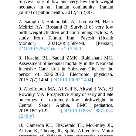
Survival rate of low and very low birth weight
neonates in an Iranian community. Iranian
journal of public health. 2012;41(2):87.
7. Sadighi J, Habibollahi A, Tavousi M, Haeri
Mehrizi AA, Rostami R. Survival of very low
birth weight children and contributing factors: A
study from Tehran, Iran. Payesh (Health
Monitor). 2021;20(5):589-98. [Persian]
[
DOI:10.52547/payesh.20.5.589
]
8. Hoseini BL, Sadati ZMK, Rakhshani MH.
Assessment of neonatal mortality in the Neonatal
Intensive Care Unit in Sabzevar City for the
period of 2006-2013. Electronic physician.
2015;7(7):1494. [
DOI:10.19082/1494
]
9. Abolfotouh MA, Al Saif S, Altwaijri WA, Al
Rowaily MA. Prospective study of early and late
outcomes of extremely low birthweight in
Central Saudi Arabia. BMC pediatrics.
2018;18(1):1-9. [
DOI:10.1186/s12887-018-
1248-y
]
10. Cameron KL, FitzGerald TL, McGinley JL,
Allison K, Cheong JL, Spittle AJ, editors. Motor