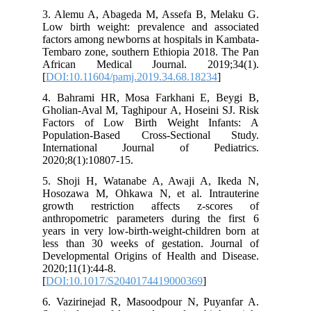
3. Alemu A, Abageda M, Assefa B, Melaku G.
Low birth weight: prevalence and associated
factors among newborns at hospitals in Kambata-
Tembaro zone, southern Ethiopia 2018. The Pan
African Medical Journal. 2019;34(1).
[
DOI:10.11604/pamj.2019.34.68.18234
]
4. Bahrami HR, Mosa Farkhani E, Beygi B,
Gholian-Aval M, Taghipour A, Hoseini SJ. Risk
Factors of Low Birth Weight Infants: A
Population-Based Cross-Sectional Study.
International Journal of Pediatrics.
2020;8(1):10807-15.
5. Shoji H, Watanabe A, Awaji A, Ikeda N,
Hosozawa M, Ohkawa N, et al. Intrauterine
growth restriction affects z-scores of
anthropometric parameters during the first 6
years in very low-birth-weight-children born at
less than 30 weeks of gestation. Journal of
Developmental Origins of Health and Disease.
2020;11(1):44-8.
[
DOI:10.1017/S2040174419000369
]
6. Vazirinejad R, Masoodpour N, Puyanfar A.