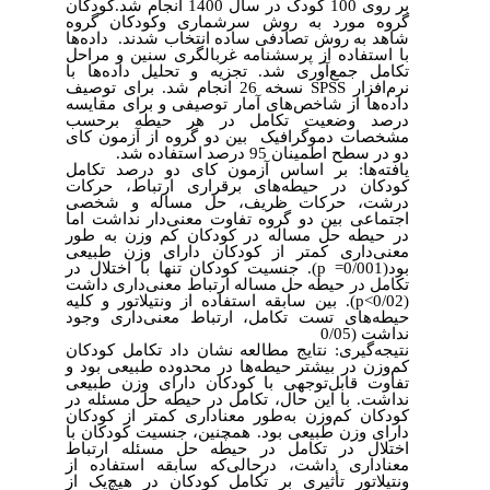
بر روی 100 کودک در سال 1400 انجام شد.کودکان
گروه مورد به روش سرشماری وکودکان گروه
شاهد به روش تصادفی ساده انتخاب شدند. داده‌ها
با استفاده از پرسشنامه غربالگری سنین و مراحل
تکامل جمع‌آوری شد. تجزیه و تحلیل داده‌ها با
نسخه 26 انجام شد. برای توصیف
SPSS
نرم‌افزار
داده‌ها از شاخص‌های آمار توصیفی و برای مقایسه
درصد وضعیت تکامل در هر حیطه برحسب
مشخصات دموگرافیک بین دو گروه از آزمون کای
.
دو در سطح اطمینان 95 درصد استفاده شد
یافته‌ها: بر اساس آزمون کای دو درصد تکامل
کودکان در حیطه‌های برقراری ارتباط، حرکات
درشت، حرکات ظریف، حل مساله و شخصی
اجتماعی بین دو گروه تفاوت معنی‌دار نداشت اما
در حیطه حل مساله در کودکان کم وزن به طور
معنی‌داری کمتر از کودکان دارای وزن طبیعی
جنسیت کودکان تنها با اختلال در
(0/001= p).
بود
تکامل در حیطه حل مساله ارتباط معنی‌داری داشت
بین سابقه استفاده از ونتیلاتور و کلیه
(0/02>p).
حیطه‌های تست تکامل، ارتباط معنی‌داری وجود
(0/05
نداشت
نتیجه‌گیری: نتایج مطالعه نشان داد تکامل کودکان
کم‌وزن در بیشتر حیطه‌ها در محدوده طبیعی بود و
تفاوت قابل‌توجهی با کودکان دارای وزن طبیعی
نداشت. با این حال، تکامل در حیطه حل مسئله در
کودکان کم‌وزن به‌طور معناداری کمتر از کودکان
دارای وزن طبیعی بود. همچنین، جنسیت کودکان با
اختلال در تکامل در حیطه حل مسئله ارتباط
معناداری داشت، درحالی‌که سابقه استفاده از
ونتیلاتور تأثیری بر تکامل کودکان در هیچ‌یک از