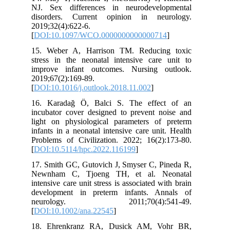
NJ. Sex differences in neurodevelopmental
disorders. Current opinion in neurology.
2019;32(4):622-6.
[
DOI:10.1097/WCO.0000000000000714
]
15. Weber A, Harrison TM. Reducing toxic
stress in the neonatal intensive care unit to
improve infant outcomes. Nursing outlook.
2019;67(2):169-89.
[
DOI:10.1016/j.outlook.2018.11.002
]
16. Karadağ Ö, Balci S. The effect of an
incubator cover designed to prevent noise and
light on physiological parameters of preterm
infants in a neonatal intensive care unit. Health
Problems of Civilization. 2022; 16(2):173-80.
[
DOI:10.5114/hpc.2022.116199
]
17. Smith GC, Gutovich J, Smyser C, Pineda R,
Newnham C, Tjoeng TH, et al. Neonatal
intensive care unit stress is associated with brain
development in preterm infants. Annals of
neurology. 2011;70(4):541-49.
[
DOI:10.1002/ana.22545
]
18. Ehrenkranz RA, Dusick AM, Vohr BR,