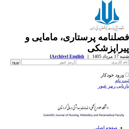
صلنامه پرستاری، مامایی و
یراپزشکی
[
Archive
]
English
|
1 مرداد 1405
ورود خودکار
ت نام
زیابی رمز عبور
صفحه اصلی