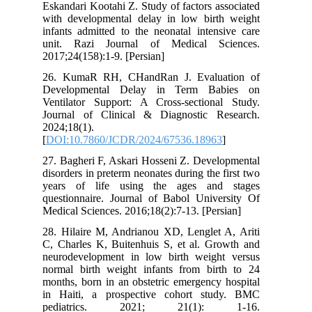
Eskandari Kootahi Z. Study of factors associated
with developmental delay in low birth weight
infants admitted to the neonatal intensive care
unit. Razi Journal of Medical Sciences.
2017;24(158):1-9. [Persian]
26. KumaR RH, CHandRan J. Evaluation of
Developmental Delay in Term Babies on
Ventilator Support: A Cross-sectional Study.
Journal of Clinical & Diagnostic Research.
2024;18(1).
[
DOI:10.7860/JCDR/2024/67536.18963
]
27. Bagheri F, Askari Hosseni Z. Developmental
disorders in preterm neonates during the first two
years of life using the ages and stages
questionnaire. Journal of Babol University Of
Medical Sciences. 2016;18(2):7-13. [Persian]
28. Hilaire M, Andrianou XD, Lenglet A, Ariti
C, Charles K, Buitenhuis S, et al. Growth and
neurodevelopment in low birth weight versus
normal birth weight infants from birth to 24
months, born in an obstetric emergency hospital
in Haiti, a prospective cohort study. BMC
pediatrics. 2021; 21(1): 1-16.