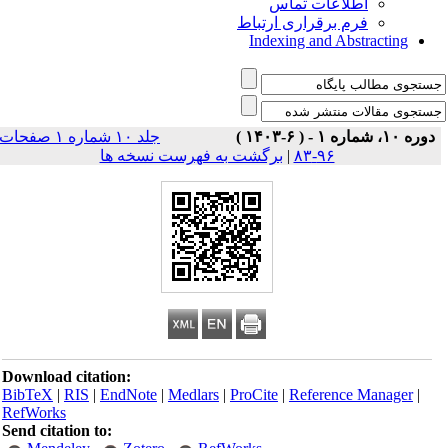
اطلاعات تماس
فرم برقراری ارتباط
Indexing and Abstracting
دوره ۱۰، شماره ۱ - ( ۶-۱۴۰۳ )
جلد ۱۰ شماره ۱ صفحات
برگشت به فهرست نسخه ها
|
۹۶-۸۳
Download citation:
BibTeX
|
RIS
|
EndNote
|
Medlars
|
ProCite
|
Reference Manager
|
RefWorks
Send citation to: