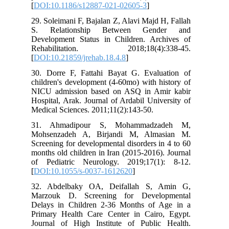
[
DOI:10.1186/s12887-021-02605-3
]
29. Soleimani F, Bajalan Z, Alavi Majd H, Fallah
S. Relationship Between Gender and
Development Status in Children. Archives of
Rehabilitation. 2018;18(4):338-45.
[
DOI:10.21859/jrehab.18.4.8
]
30. Dorre F, Fattahi Bayat G. Evaluation of
children's development (4-60mo) with history of
NICU admission based on ASQ in Amir kabir
Hospital, Arak. Journal of Ardabil University of
Medical Sciences. 2011;11(2):143-50.
31. Ahmadipour S, Mohammadzadeh M,
Mohsenzadeh A, Birjandi M, Almasian M.
Screening for developmental disorders in 4 to 60
months old children in Iran (2015-2016). Journal
of Pediatric Neurology. 2019;17(1): 8-12.
[
DOI:10.1055/s-0037-1612620
]
32. Abdelbaky OA, Deifallah S, Amin G,
Marzouk D. Screening for Developmental
Delays in Children 2-36 Months of Age in a
Primary Health Care Center in Cairo, Egypt.
Journal of High Institute of Public Health.