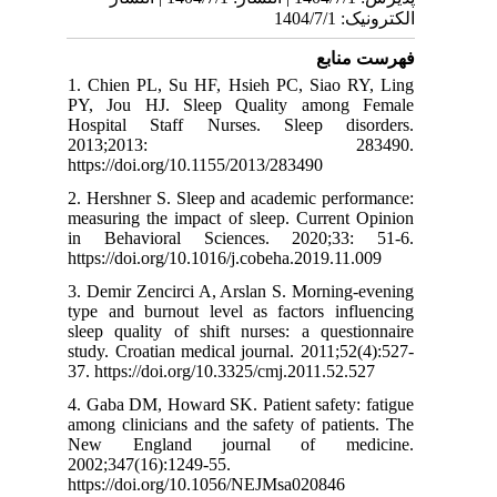
الکترونیک: 1404/7/1
فهرست منابع
1. Chien PL, Su HF, Hsieh PC, Siao RY, Ling
PY, Jou HJ. Sleep Quality among Female
Hospital Staff Nurses. Sleep disorders.
2013;2013: 283490.
https://doi.org/10.1155/2013/283490
2. Hershner S. Sleep and academic performance:
measuring the impact of sleep. Current Opinion
in Behavioral Sciences. 2020;33: 51-6.
https://doi.org/10.1016/j.cobeha.2019.11.009
3. Demir Zencirci A, Arslan S. Morning-evening
type and burnout level as factors influencing
sleep quality of shift nurses: a questionnaire
study. Croatian medical journal. 2011;52(4):527-
37. https://doi.org/10.3325/cmj.2011.52.527
4. Gaba DM, Howard SK. Patient safety: fatigue
among clinicians and the safety of patients. The
New England journal of medicine.
2002;347(16):1249-55.
https://doi.org/10.1056/NEJMsa020846