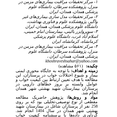
۱- مرکز تحقیقات مراقبت بیماری‌های مزمن در
منزل، پژوهشکده سرطان، دانشگاه علوم
پزشکی همدان، همدان، ایران
۲- مرکز تحقیقات مدل سازی بیماری‌های غیر
واگیر، پژوهشکده علوم و فناوری بهداشت،
دانشگاه علوم پزشکی همدان، همدان، ایران
۳- سوپروایزر بالینی، بیمارستان امام خمینی،
اسلام آباد غرب، دانشگاه علوم پزشکی
کرمانشاه، کرمانشاه، ایران
۴- مرکز تحقیقات مراقبت بیماری‌های مزمن در
منزل، پژوهشکده سرطان، دانشگاه علوم
پزشکی همدان، همدان، ایران ،
khoshraveshsahar@yahoo.com
چکیده:
(۵۶۱ مشاهده)
زمینه و اهداف:
با توجه به جایگاه محوری ایمنی
بیمار و شیوع اختلالات خواب در پرستاران، این
مطالعه با هدف
تعیین
ارتباط بین کیفیت خواب و
عوامل وابسته بر بروز خطاهای دارویی در
پرستاران بیمارستان شهید بهشتی شهر همدان
انجام شد.
مواد و روش‌ها:
پژوهش حاضریک مطالعه
مقطعی از نوع توصیفی-تحلیلی بود که بر روی
258 نفر از پرستاران شاغل در بیمارستان شهید
بهشتی شهر همدان در سال 1404 انجام شد.
گردآوری داده‌ها با پرسشنامه کیفیت خواب