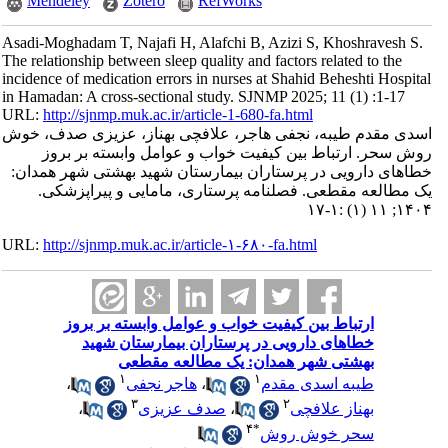
Mendeley
Zotero
RefWorks
Asadi-Moghadam T, Najafi H, Alafchi B, Azizi S, Khoshravesh S.
The relationship between sleep quality and factors related to the
incidence of medication errors in nurses at Shahid Beheshti Hospital
in Hamadan: A cross-sectional study. SJNMP 2025; 11 (1) :1-17
URL:
http://sjnmp.muk.ac.ir/article-1-680-fa.html
اسدی مقدم طیبه، نجفی هاجر، علافچی بهناز، عزیزی صدف، خوش
روش سحر. ارتباط بین کیفیت خواب و عوامل وابسته بر بروز
خطاهای دارویی در پرستاران بیمارستان شهید بهشتی شهر همدان:
یک مطالعه مقطعی. فصلنامه پرستاری، مامایی و پیراپزشکی.
۱۴۰۴; ۱۱ (۱) :۱-۱۷
URL:
http://sjnmp.muk.ac.ir/article-۱-۶۸۰-fa.html
ارتباط بین کیفیت خواب و عوامل وابسته بر بروز
خطاهای دارویی در پرستاران بیمارستان شهید
بهشتی شهر همدان: یک مطالعه مقطعی
۱
۱
،
هاجر نجفی
،
طیبه اسدی مقدم
۳
۲
،
صدف عزیزی
،
بهناز علافچی
۴
*
سحر خوش روش