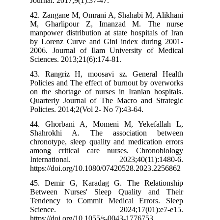
Journal. 2017;9(1):37-47.
42. Zangane M, Omrani A, Shahabi M, Alikhani
M, Gharlipour Z, Imanzad M. The nurse
manpower distribution at state hospitals of Iran
by Lorenz Curve and Gini index during 2001-
2006. Journal of Ilam University of Medical
Sciences. 2013;21(6):174-81.
43. Rangriz H, moosavi sz. General Health
Policies and The effect of burnout by overworks
on the shortage of nurses in Iranian hospitals.
Quarterly Journal of The Macro and Strategic
Policies. 2014;2(Vol 2- No 7):43-64.
44. Ghorbani A, Momeni M, Yekefallah L,
Shahrokhi A. The association between
chronotype, sleep quality and medication errors
among critical care nurses. Chronobiology
International. 2023;40(11):1480-6.
https://doi.org/10.1080/07420528.2023.2256862
45. Demir G, Karadag G. The Relationship
Between Nurses' Sleep Quality and Their
Tendency to Commit Medical Errors. Sleep
Science. 2024;17(01):e7-e15.
https://doi.org/10.1055/s-0043-1776753