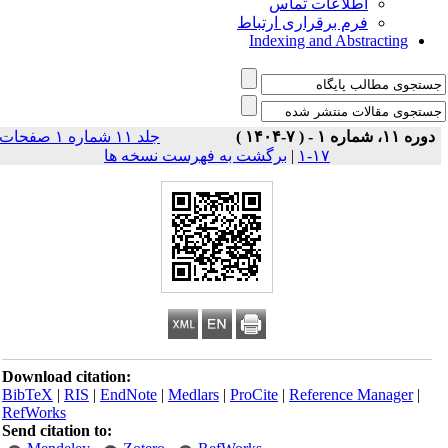
اطلاعات تماس
فرم برقراری ارتباط
Indexing and Abstracting
دوره ۱۱، شماره ۱ - ( ۷-۱۴۰۴ )
جلد ۱۱ شماره ۱ صفحات
برگشت به فهرست نسخه ها
|
۱۷-۱
Download citation:
BibTeX
|
RIS
|
EndNote
|
Medlars
|
ProCite
|
Reference Manager
|
RefWorks
Send citation to: