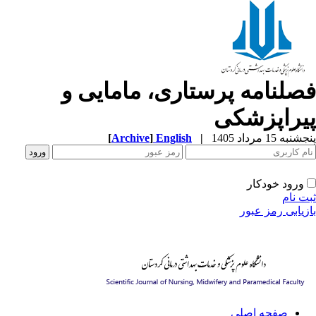
صلنامه پرستاری، مامایی و
یراپزشکی
[
Archive
]
English
|
به 15 مرداد 1405
ورود خودکار
ت نام
زیابی رمز عبور
صفحه اصلی