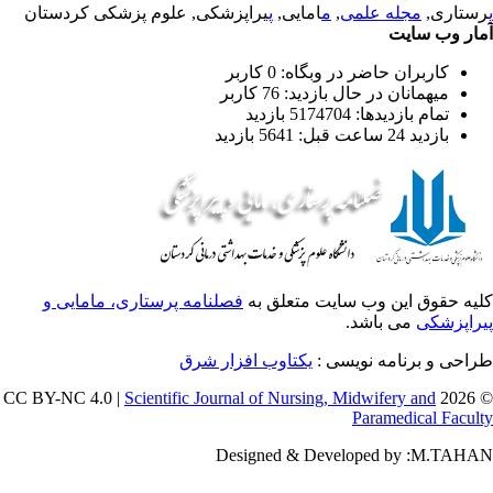
ستاری,
مجله علمی
,
م
امایی,
پ
یراپزشکی, علوم پزشکی کردستان
ار وب سایت
کاربران حاضر در وبگاه: 0 کاربر
میهمانان در حال بازدید: 76 کاربر
تمام بازدید‌ها: 5174704 بازدید
بازدید 24 ساعت قبل: 5641 بازدید
یه حقوق این وب سایت متعلق به
فصلنامه پرستاری، مامایی و
راپزشکی
می باشد.
احی و برنامه نویسی :
یکتاوب افزار شرق
Scientific Journal of Nursing, Midwifery and
© 202
Paramedical Facul
Designed & Developed by :M.TAH