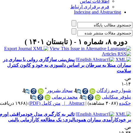
اطلاعات تماس
فرم برقراری ارتباط
Indexing and Abstracting
دوره ۸، شماره ۱ - ( تابستان ۱۴۰۱ )
پیش‌بینی سازگاری روانی با بیماری در
یماران مبتلا به سرطان بر اساس دلسوزی به خود و کانون کنترل
لامت
.
۱۴
*
یوا رحیم زادگان
،
سجاد بشرپور
،
یلوفر میکائیلی
،
محمد نریمانی
کیده
(۴۰۸۷ مشاهده)
|
Abstract |
متن کامل (PDF)
(۱۹۶۸ دریافت)
تاثیر به کارگیری مدل خودمراقبتی اورم
ر خودکارآمدی بیماران همودیالیزی: یک مطالعه کارآزمایی بالینی
.
۳۴-