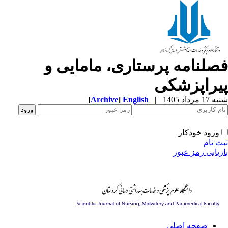
صلنامه پرستاری، مامایی و
یراپزشکی
1 مرداد 1405
|
English
]
Archive
[
ورود خودکار
ت نام
زیابی رمز عبور
صفحه اصلی