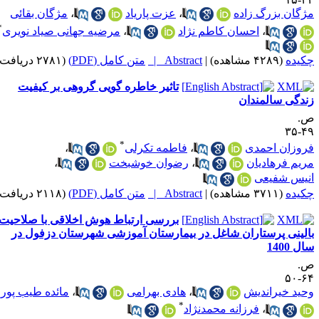
ژگان بزرگ زاده
،
عزت پاریاد
،
مژگان بقائی
*
،
احسان کاطم نژاد
،
مرضیه جهانی صیاد نویری
کیده
(۴۲۸۹ مشاهده)
|
Abstract |
متن کامل (PDF)
(۲۷۸۱ دریافت)
تاثیر خاطره گویی گروهی بر کیفیت
ندگی سالمندان
.
۴۹-
*
روزان احمدی
،
فاطمه تکرلی
،
ریم فرهادیان
،
رضوان خوشبخت
،
نیس شفیعی
کیده
(۳۷۱۱ مشاهده)
|
Abstract |
متن کامل (PDF)
(۲۱۱۸ دریافت)
بررسی ارتباط هوش اخلاقی با صلاحیت
الینی پرستاران شاغل در بیمارستان آموزشی شهرستان دزفول در
ل 1400
.
۶۴-
حید خیراندیش
،
هادی بهرامی
،
مائده طیب پور
*
،
فرزانه محمدنژاد