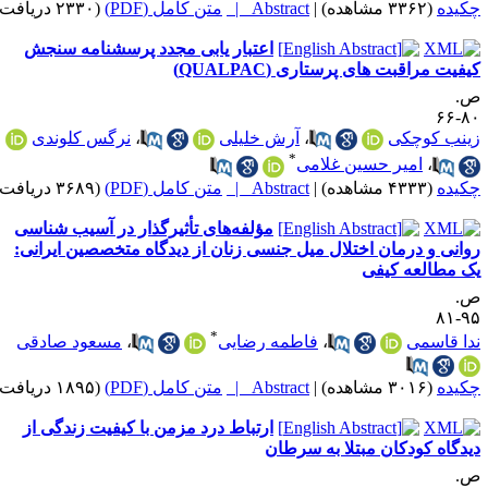
کیده
(۳۳۶۲ مشاهده)
|
Abstract |
متن کامل (PDF)
(۲۳۳۰ دریافت)
اعتبار یابی مجدد پرسشنامه سنجش
یفیت مراقبت های پرستاری (QUALPAC)
.
۸۰-
ینب کوچکی
،
آرش خلیلی
،
نرگس کلوندی
*
،
امیر حسین غلامی
کیده
(۴۳۳۳ مشاهده)
|
Abstract |
متن کامل (PDF)
(۳۶۸۹ دریافت)
مؤلفه‌های تأثیرگذار در آسیب شناسی
وانی و درمان اختلال میل جنسی زنان از دیدگاه متخصصین ایرانی:
ک مطالعه کیفی
.
۹۵-
*
دا قاسمی
،
فاطمه رضایی
،
مسعود صادقی
کیده
(۳۰۱۶ مشاهده)
|
Abstract |
متن کامل (PDF)
(۱۸۹۵ دریافت)
ارتباط درد مزمن با کیفیت زندگی از
یدگاه کودکان مبتلا به سرطان
.