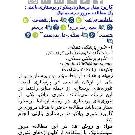
کاربرد مدل پرستاری پپلاو در پرستاری بالینی:
یک مطالعه مرور سیستماتیک
۱
۱
فاطمه چراغی
،
مهناز خطیبان
۱
،
سید رضا برزو
،
پرستو
۳
*
۲
حسینی
،
سلام وطن دوست
۱- علوم پزشکی همدان
۲- دانشگاه علوم پزشکی کردستان
۳- علوم پزشکی همدان ،
vatandost1366@gmail.com
چکیده:
(۲۰۶۳۶ مشاهده)
زمینه و هدف:
ارتباط مؤثر بین پرستار و بیمار
یکی از ارکان اساسی در پرستاری است.
تئوری‌های پرستاری از جمله منابع راهنما در
این زمینه می‌باشند. تئوری پپلائو یکی از
تئوری‌های پرستاری در زمینه ارتباط پرستار-
بیمار می‌باشد مطالعه حاضر با هدف مروری بر
کاربرد تئوری پپلائو در پرستاری بالینی انجام
شد
مواد و روش
ها:
در این مطالعه مرور
سیستماتیک با استفاده از کلیدواژه‌های تئوری