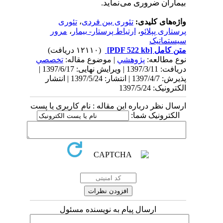
بیماران ضروری می‌نماید.
واژه‌های کلیدی:
تئوری بین فردی
،
تئوری
پرستاری پپلائو
،
ارتباط پرستار- بیمار
،
مرور
سیستماتیک
متن کامل
[PDF 522 kb]
(۱۲۱۱۰ دریافت)
نوع مطالعه:
پژوهشي
| موضوع مقاله:
تخصصي
دریافت: 1397/3/11 | ویرایش نهایی: 1397/6/17 |
پذیرش: 1397/4/7 | انتشار: 1397/5/24 | انتشار
الکترونیک: 1397/5/24
ارسال نظر درباره این مقاله : نام کاربری یا پست
الکترونیک شما:
ارسال پیام به نویسنده مسئول