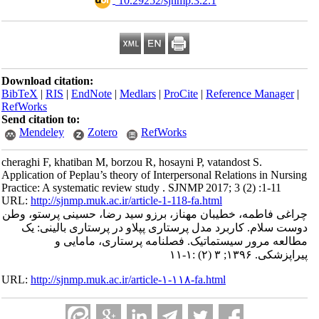
‎ 10.29252/sjnmp.3.2.1
Download citation:
BibTeX
|
RIS
|
EndNote
|
Medlars
|
ProCite
|
Reference Manager
|
RefWorks
Send citation to:
Mendeley
Zotero
RefWorks
cheraghi F, khatiban M, borzou R, hosayni P, vatandost S.
Application of Peplau’s theory of Interpersonal Relations in Nursing
Practice: A systematic review study . SJNMP 2017; 3 (2) :1-11
URL:
http://sjnmp.muk.ac.ir/article-1-118-fa.html
چراغی فاطمه، خطیبان مهناز، برزو سید رضا، حسینی پرستو، وطن
دوست سلام. کاربرد مدل پرستاری پپلاو در پرستاری بالینی: یک
مطالعه مرور سیستماتیک. فصلنامه پرستاری، مامایی و
پیراپزشکی. ۱۳۹۶; ۳ (۲) :۱-۱۱
URL:
http://sjnmp.muk.ac.ir/article-۱-۱۱۸-fa.html