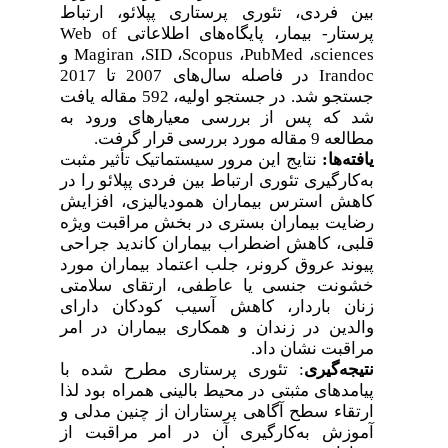
بین فردی، تئوری پرستاری پپلائو، ارتباط
پرستار- بیمار، پایگاه‌های اطلاعاتی
Web of
sciences
،
PubMed
،
Scopus
،
SID
،
Magiran
و
Irandoc
در فاصله سال‌های 2007 تا 2017
جستجو شد. در جستجو اولیه، 592 مقاله یافت
شد که پس از بررسی معیارهای ورود به
مطالعه 9 مقاله مورد بررسی قرار گرفت.
یافته‌ها:
نتایج این مرور سیستماتیک تأثیر مثبت
به‌کارگیری تئوری ارتباط بین فردی پپلائو را در
کاهش استرس بیماران همودیالیزی، افزایش
رضایت بیماران بستری در بخش مراقبت ویژه
قلبی، کاهش اضطراب بیماران کاندید جراحی
پیوند عروق کرونر، جلب اعتماد بیماران مورد
خشونت جنسی یا عاطفی، ارتقای سلامتی
زنان باردار، کاهش آسیب کودکان دارای
والدین در زندان و همکاری بیماران در امر
مراقبت نشان داد.
نتیجه‌گیری
: تئوری پرستاری مطرح شده با
پیامدهای مثبتی در محیط بالینی همراه بود لذا
ارتقاء سطح آگاهی پرستاران از چنین مدلی و
آموزش به‌کارگیری آن در امر مراقبت از