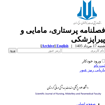
صلنامه پرستاری، مامایی و
یراپزشکی
1 مرداد 1405
|
English
]
Archive
[
ورود خودکار
ت نام
زیابی رمز عبور
صفحه اصلی