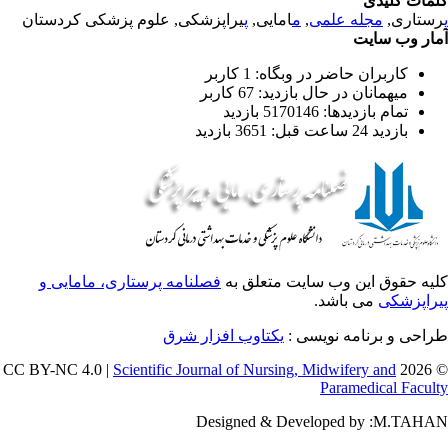
مات کلیدی
ستاری,
مجله علمی
,
م
امایی,
پ
یراپزشکی, علوم پزشکی کردستان
ار وب سایت
کاربران حاضر در وبگاه: 1 کاربر
میهمانان در حال بازدید: 67 کاربر
تمام بازدید‌ها: 5170146 بازدید
بازدید 24 ساعت قبل: 3651 بازدید
یه حقوق این وب سایت متعلق به
فصلنامه پرستاری، مامایی و
راپزشکی
می باشد.
احی و برنامه نویسی :
یکتاوب افزار شرق
Scientific Journal of Nursing, Midwifery and
© 202
Paramedical Facul
Designed & Developed by :M.TAH