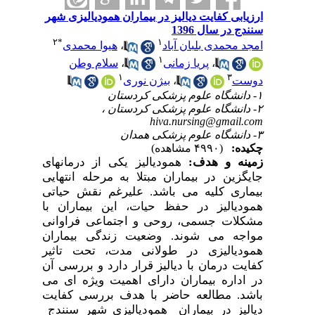
ارزیابی کفایت دیالیز در بیماران همودیالیزی شهر
سنندج در سال 1396
۲
*
۱
امجد محمدی بلبان آباد
،
هیوا محمدی
۱
،
پریا زمانی
،
سلام وطن
۱
۳
دوست
،
بیژن نوری
۱- دانشگاه علوم پزشکی کردستان
۲- دانشگاه علوم پزشکی کردستان ،
hiva.nursing@gmail.com
۳- دانشگاه علوم پزشکی همدان
چکیده:
(۴۹۹۰ مشاهده)
زمینه و هدف:
همودیالیز یکی از درمانهای
جایگزین در بیماران مبتلا به مرحله انتهایی
بیماری کلیه می
باشد. علیرغم نقش حیاتی
همودیالیز در حفظ حیات، این بیماران با
مشکلات جسمی، روحی و اجتماعی فراوانی
مواجه می
شوند. وضعیت زندگی بیماران
همودیالیزی در طولانی مدت، تحت تاثیر
کفایت درمان با دیالیز قرار دارد و بررسی آن
در اداره بیماران دارای اهمیت ویژه
ای می
باشد. مطالعه حاضر با هدف بررسی کفایت
دیالیز در بیماران همودیالیزی شهر سنندج