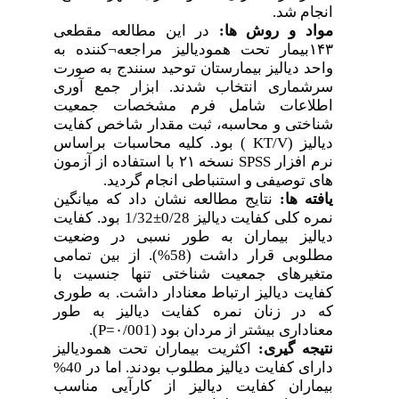
انجام شد.
مواد و روش ها:
در این مطالعه مقطعی
۱۴۳بیمار تحت همودیالیز مراجعه
¬
کننده به
واحد دیالیز بیمارستان توحید سنندج به صورت
سرشماری انتخاب شدند. ابزار جمع
آوری
اطلاعات شامل فرم مشخصات جمعیت
شناختی و محاسبه، ثبت مقدار شاخص کفایت
دیالیز (
KT/V
) بود. کلیه محاسبات براساس
نرم افزار
SPSS
نسخه ۲۱ با استفاده از آزمون
های توصیفی و استنباطی انجام گردید.
یافته ها:
نتایج مطالعه نشان داد که میانگین
نمره کلی کفایت دیالیز 0/28
±
1/32 بود. کفایت
دیالیز بیماران به طور نسبی در وضعیت
مطلوبی قرار داشت (58%). از بین تمامی
متغیرهای جمعیت شناختی تنها جنسیت با
کفایت دیالیز ارتباط معنادار داشت. به طوری
که در زنان نمره کفایت دیالیز به طور
معناداری بیشتر از مردان بود (۰/001=
P
).
نتیجه گیری:
اکثریت بیماران تحت همودیالیز
دارای کفایت دیالیز مطلوب بودند. اما در 40%
بیماران کفایت دیالیز از کارآیی مناسب