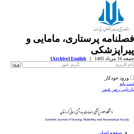
صلنامه پرستاری، مامایی و
یراپزشکی
1 مرداد 1405
|
English
]
Archive
[
ورود خودکار
ت نام
زیابی رمز عبور
صفحه اصلی