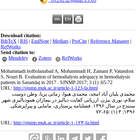
‎ 10.29252/sjnmp.3.1.65
Download citation:
BibTeX
|
RIS
|
EndNote
|
Medlars
|
ProCite
|
Reference Manager
|
RefWorks
Send citation to:
Mendeley
Zotero
RefWorks
Mohammadi bolbolanabad A, Mohammadi H, Zamani P, Vatandost
S, Nouri B. Evaluation of hemodialysis adequacy in hemodialysis
patients in Sanandaj in 2017 . SJNMP 2017; 3 (1) :65-72
URL:
http://sjnmp.muk.ac.ir/article-1-123-fa.html
محمدی بلبان آباد امجد، محمدی هیوا، زمانی پریا، وطن دوست
سلام، نوری بیژن. ارزیابی کفایت دیالیز در بیماران همودیالیزی شهر
سنندج در سال ۱۳۹۶. فصلنامه پرستاری، مامایی و پیراپزشکی.
۱۳۹۶; ۳ (۱) :۶۵-۷۲
URL:
http://sjnmp.muk.ac.ir/article-۱-۱۲۳-fa.html