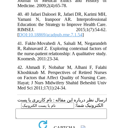
Journal of Medical Ethics and History of
Medicine. 2009;2(4):65-78.
40. 40 Jafaei Dalooei R, Jafaei DR, Karimi MH,
Yamani N, Iranpoor AR. Interprofessional
Education: the Strategy to Improve Health Care.
RIMSEJ. 2015;1(7):54-62.
[
DOI:10.18869/acadpub.rme.7.1.54
]
41. Fakhr-Movahedi A, Salsali M, Negarandeh
R, Rahnavard Z. Exploring contextual factors of
the nurse-patient relationship: A qualitative study.
Koomesh. 2011:23-34.
42. Ahmadi F, Nobahar M, Alhani F, Falahi
Khoshknab M. Perspectives of Retired Nurses
on Factors that Affect Quality of Nursing Care.
Hayat; J Nurs Midwifery Shahid Beheshti Univ
Med Sci 2011;17(1):24-34.
ارسال نظر درباره این مقاله : نام کاربری یا پست
الکترونیک شما: