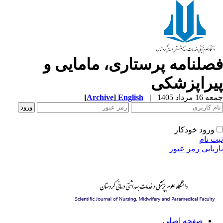
صلنامه پرستاری، مامایی و
یراپزشکی
[
Archive
]
English
|
1 مرداد 1405
ورود خودکار
ت نام
زیابی رمز عبور
صفحه اصلی