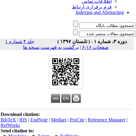
اطلاعات تماس
فرم برقراری ارتباط
Indexing and Abstracting
دوره ۴، شماره ۱ - ( تابستان ۱۳۹۷ )
جلد ۴ شماره ۱
برگشت به فهرست نسخه ها
|
صفحات ۱۶-۶
Download citation:
BibTeX
|
RIS
|
EndNote
|
Medlars
|
ProCite
|
Reference Manager
|
RefWorks
Send citation to: