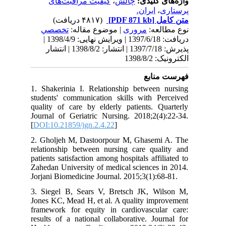
کیفیت مراقبت‌های
،
چالش
واژه‌های کلیدی:
ایران.
،
پرستاری
(۴۸۱۷ دریافت)
[PDF 871 kb]
متن کامل
نوع مطالعه:
مروری
| موضوع مقاله:
تخصصي
دریافت: 1397/6/18 | ویرایش نهایی: 1398/4/9 |
پذیرش: 1397/7/18 | انتشار: 1398/8/2 | انتشار
الکترونیک: 1398/8/2
فهرست منابع
1. Shakerinia I. Relationship between nursing
students' communication skills with Perceived
quality of care by elderly patients. Quarterly
Journal of Geriatric Nursing. 2018;2(4):22-34.
[
DOI:10.21859/jgn.2.4.22
]
2. Gholjeh M, Dastoorpour M, Ghasemi A. The
relationship between nursing care quality and
patients satisfaction among hospitals affiliated to
Zahedan University of medical sciences in 2014.
Jorjani Biomedicine Journal. 2015;3(1):68-81.
3. Siegel B, Sears V, Bretsch JK, Wilson M,
Jones KC, Mead H, et al. A quality improvement
framework for equity in cardiovascular care:
results of a national collaborative. Journal for