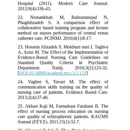
Hospital (2011). Modern Care Journal.
2012;9(4):336-43.
22. Nematikhah M, Bahraminejad N,
Phaghihzadeh S. A comparison effect of
collaborative based training program and lecture
method on nurses performance of central venus
catherter care. PCINMJ. 2016;6(1):8-17.
23. Hossein Alizadeh S, Mokhtari nuri J, Taghva
A, Azizi M. The Effect of the Implementation of
Evidence-Based Nursing Care Guidelines on
Standard Quality Criteria in Psychiatric
Department. Nairij. 2016;3(2):123-32.
[
DOI:10.18869/acadpub.mcs.3.2.123
]
24. Vaghee S, Yavari M. The effect of
communication skills training on the quality of
nursing care of patients. Evidence Based Care.
2013;2(4):37-46.
25. Akbari Kaji M, Farmahani Farahani B. The
effect of nursing process education on nursing
care quality of schizophrenic patients. KAUMS
Journal (FEYZ). 2011;15(1):32-7.