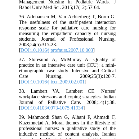
Management Nursing in Pediatric Wards. J
Babol Univ Med Sci. 2015;17(12):57-64.
36. Adriaansen M, Van Achterberg T, Borm G.
The usefulness of the staff-patient interaction
response scale for palliative care nursing for
measuring the empathetic capacity of nursing
students. Journal of Professional Nursing.
2008;24(5):315-23.
[
DOI:10.1016/j.profnurs.2007.10.003
]
37. Storesund A, McMurray A. Quality of
practice in an intensive care unit (ICU): a mini-
ethnographic case study. Intensive and Critical
Care Nursing. 2009;25(3):120-7.
[
DOI:10.1016/j.iccn.2009.02.001
]
38. Lambert VA, Lambert CE. Nurses'
workplace stressors and coping strategies. Indian
Journal of Palliative Care. 2008;14(1):38.
[
DOI:10.4103/0973-1075.41934
]
39. Mahmoodi Shan G, Alhani F, Ahmadi F,
Kazemnejad A. Moral themes in the lifestyle of
professional nurses: a qualitative study of the
inductive method of content analysis. Iranian