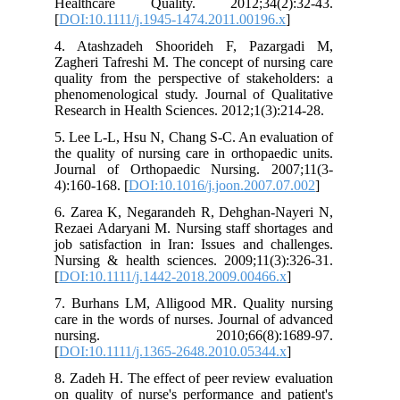
Healthcare Quality. 2012;34(2):32-43.
[
DOI:10.1111/j.1945-1474.2011.00196.x
]
4. Atashzadeh Shoorideh F, Pazargadi M,
Zagheri Tafreshi M. The concept of nursing care
quality from the perspective of stakeholders: a
phenomenological study. Journal of Qualitative
Research in Health Sciences. 2012;1(3):214-28.
5. Lee L-L, Hsu N, Chang S-C. An evaluation of
the quality of nursing care in orthopaedic units.
Journal of Orthopaedic Nursing. 2007;11(3-
4):160-168. [
DOI:10.1016/j.joon.2007.07.002
]
6. Zarea K, Negarandeh R, Dehghan‐Nayeri N,
Rezaei Adaryani M. Nursing staff shortages and
job satisfaction in Iran: Issues and challenges.
Nursing & health sciences. 2009;11(3):326-31.
[
DOI:10.1111/j.1442-2018.2009.00466.x
]
7. Burhans LM, Alligood MR. Quality nursing
care in the words of nurses. Journal of advanced
nursing. 2010;66(8):1689-97.
[
DOI:10.1111/j.1365-2648.2010.05344.x
]
8. Zadeh H. The effect of peer review evaluation
on quality of nurse's performance and patient's