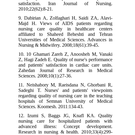
satisfaction. Iran Journal of Nursing.
2010;22(62):8-21.
9. Dabirian A, Zolfaghari H, Saidi ZA, Alavi-
Majd H. Views of AIDS patients regarding
nursing care quality in healthcare centers
affiliated to Shaheed Beheshti and Tehran
Universities of Medical Sciences. Advances in
Nursing & Midwifery. 2008;18(61):39-45.
10. 10 Ghamari Zareh Z, Anoosheh M, Vanaki
Z, Hagi Zadeh E. Quality of nurse's performance
and patients' satisfaction in cardiac care units.
Zahedan Journal of Research in Medical
Sciences. 2008;10(1):27-36.
11. Neishabory M, Raeisdana N, Ghorbani R,
Sadeghi T. Nurses' and patients' viewpoints
regarding quality of nursing care in the teaching
hospitals of Semnan University of Medical
Sciences. Koomesh. 2011:134-43.
12. Izumi S, Baggs JG, Knafl KA. Quality
nursing care for hospitalized patients with
advanced illness: Concept development.
Research in nursing & health. 2010;33(4):299-