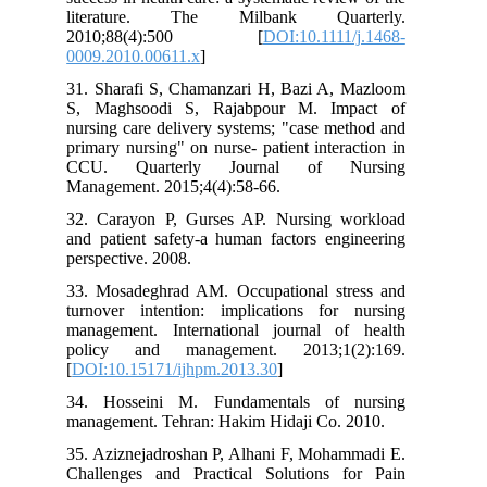
literature. The Milbank Quarterly.
2010;88(4):500 [
DOI:10.1111/j.1468-
0009.2010.00611.x
]
31. Sharafi S, Chamanzari H, Bazi A, Mazloom
S, Maghsoodi S, Rajabpour M. Impact of
nursing care delivery systems; "case method and
primary nursing" on nurse- patient interaction in
CCU. Quarterly Journal of Nursing
Management. 2015;4(4):58-66.
32. Carayon P, Gurses AP. Nursing workload
and patient safety-a human factors engineering
perspective. 2008.
33. Mosadeghrad AM. Occupational stress and
turnover intention: implications for nursing
management. International journal of health
policy and management. 2013;1(2):169.
[
DOI:10.15171/ijhpm.2013.30
]
34. Hosseini M. Fundamentals of nursing
management. Tehran: Hakim Hidaji Co. 2010.
35. Aziznejadroshan P, Alhani F, Mohammadi E.
Challenges and Practical Solutions for Pain