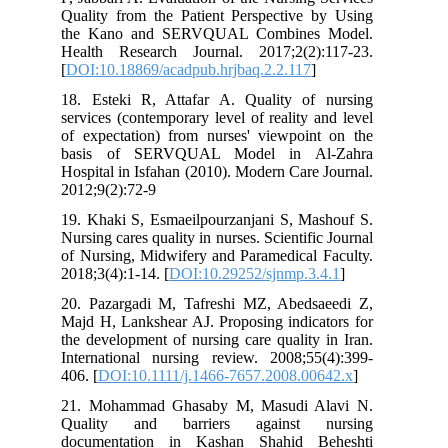
Quality from the Patient Perspective by Using
the Kano and SERVQUAL Combines Model.
Health Research Journal. 2017;2(2):117-23.
[
DOI:10.18869/acadpub.hrjbaq.2.2.117
]
18. Esteki R, Attafar A. Quality of nursing
services (contemporary level of reality and level
of expectation) from nurses' viewpoint on the
basis of SERVQUAL Model in Al-Zahra
Hospital in Isfahan (2010). Modern Care Journal.
2012;9(2):72-9
19. Khaki S, Esmaeilpourzanjani S, Mashouf S.
Nursing cares quality in nurses. Scientific Journal
of Nursing, Midwifery and Paramedical Faculty.
2018;3(4):1-14. [
DOI:10.29252/sjnmp.3.4.1
]
20. Pazargadi M, Tafreshi MZ, Abedsaeedi Z,
Majd H, Lankshear AJ. Proposing indicators for
the development of nursing care quality in Iran.
International nursing review. 2008;55(4):399-
406. [
DOI:10.1111/j.1466-7657.2008.00642.x
]
21. Mohammad Ghasaby M, Masudi Alavi N.
Quality and barriers against nursing
documentation in Kashan Shahid Beheshti