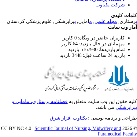
شرکت یکتاوب
مات کلیدی
یراپزشکی, علوم پزشکی کردستان
پ
امایی,
م
,
مجله علمی
رستاری
ار وب سایت
کاربران حاضر در وبگاه: 0 کاربر
میهمانان در حال بازدید: 64 کاربر
تمام بازدید‌ها: 5167930 بازدید
بازدید 24 ساعت قبل: 3448 بازدید
یه حقوق این وب سایت متعلق به
فصلنامه پرستاری، مامایی و
راپزشکی
می باشد.
طراحی و برنامه نویسی
یکتاوب افزار شرق
Scientific Journal of Nursing, Midwifery and
© 202
Paramedical Facul