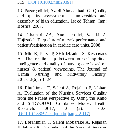
315. [
DOI:10.1002/nur.20391
]
13. Pazargadi M, Azadi Ahmadabadi G. Quality
and quality assessment in universities and
assembly of high education. 1st ed Tehran, Iran:
Boshra. 2007.
14. Ghamari ZA, Anousheh M, Vanaki Z,
Hajizadeh E. quality of nurse's performance and
patients'satisfaction in cardiac care units. 2008.
15. Miri K, Parsa P, SHirdelzadeh S, Keshavarz
A. The relationship between nurses' spiritual
intelligence and quality of nursing care based on
nurses' & patient' viewpoints. The Journal of
Urmia Nursing and Midwifery Faculty.
2015;13(6):518-24.
16. Ebrahimian T, Salehi A, Rejalian F, Jabbari
A. Evaluation of the Nursing Services Quality
from the Patient Perspective by Using the Kano
and SERVQUAL Combines Model. Health
Research. 2017; 2 (2): 117-23.
[
DOI:10.18869/acadpub.hrjbaq.2.2.117
]
17. Ebrahimian T, Salehi Mobarake A, Rejalian
F, Jabbari A. Evaluation of the Nursing Services