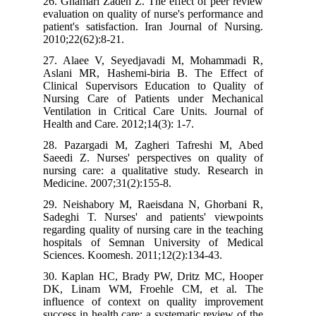
26. Ghamari Zadeh Z. The effect of peer review
evaluation on quality of nurse's performance and
patient's satisfaction. Iran Journal of Nursing.
2010;22(62):8-21.
27. Alaee V, Seyedjavadi M, Mohammadi R,
Aslani MR, Hashemi-biria B. The Effect of
Clinical Supervisors Education to Quality of
Nursing Care of Patients under Mechanical
Ventilation in Critical Care Units. Journal of
Health and Care. 2012;14(3): 1-7.
28. Pazargadi M, Zagheri Tafreshi M, Abed
Saeedi Z. Nurses' perspectives on quality of
nursing care: a qualitative study. Research in
Medicine. 2007;31(2):155-8.
29. Neishabory M, Raeisdana N, Ghorbani R,
Sadeghi T. Nurses' and patients' viewpoints
regarding quality of nursing care in the teaching
hospitals of Semnan University of Medical
Sciences. Koomesh. 2011;12(2):134-43.
30. Kaplan HC, Brady PW, Dritz MC, Hooper
DK, Linam WM, Froehle CM, et al. The
influence of context on quality improvement
success in health care: a systematic review of the