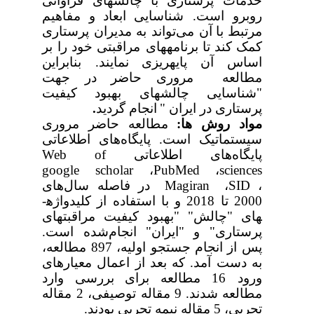
خدمات پرستاری با چالش­های فراوانی
روبرو است. شناسایی
ابعاد
و
مفاهیم
مرتبط
با
آن می‌تواند به مدیران پرستاری
کمک
کند
تا
برنامه­های مراقبتی
خود
را بر
اساس
آن پایه­ریزی
نمایند. بنابراین
مطالعه مروری حاضر در جهت
"شناسایی چالش­های بهبود کیفیت
.
انجام گردید
پرستاری در ایران "
مواد روش­ ها:
مطالعه حاضر مروری
سیستماتیک است. پایگاه‌های اطلاعاتی
Web of
پایگاه‌های اطلاعاتی
google scholar
،
PubMed
،
sciences
در فاصله سال‌های
Magiran
،
SID
،
2000 تا 2018
و با استفاده از کلیدواژه­
های "چالش" "بهبود کیفیت مراقبت­های
پرستاری" و "ایران" انجام‌شده است.
پس از انجام جستجو
اولیه
، 897 مطالعه،
به دست آمد.
که بعد از اعمال معیارهای
ورود 16 مطالعه
برای
بررسی
وارد
مطالعه
شدند. 9 مقاله توصیفی، 2 مقاله
تجربی، 5 مقاله نیمه تجربی بودند.