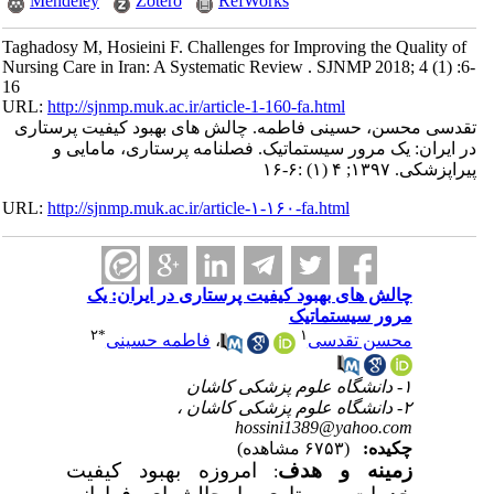
Mendeley
Zotero
RefWorks
Taghadosy M, Hosieini F. Challenges for Improving the Quality of
Nursing Care in Iran: A Systematic Review . SJNMP 2018; 4 (1) :6-
16
URL:
http://sjnmp.muk.ac.ir/article-1-160-fa.html
تقدسی محسن، حسینی فاطمه. چالش های بهبود کیفیت پرستاری
در ایران: یک مرور سیستماتیک. فصلنامه پرستاری، مامایی و
پیراپزشکی. ۱۳۹۷; ۴ (۱) :۶-۱۶
URL:
http://sjnmp.muk.ac.ir/article-۱-۱۶۰-fa.html
چالش های بهبود کیفیت پرستاری در ایران: یک
مرور سیستماتیک
۲
*
۱
فاطمه حسینی
،
محسن تقدسی
۱- دانشگاه علوم پزشکی کاشان
۲- دانشگاه علوم پزشکی کاشان ،
hossini1389@yahoo.com
چکیده:
(۶۷۵۳ مشاهده)
زمینه و هدف
امروزه بهبود کیفیت
: